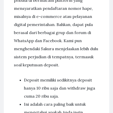
pribadi di bermacam platform yang
mensyaratkan pendaftaran nomor hape,
misalnya di e-commerce atau pelayanan
digital pemerintahan. Bahkan, dapat pula
berasal dari berbagai grup dan forum di
WhatsApp dan Facebook. Kami pun
menghendaki Sakura menjelaskan lebih dulu
sistem perjudian di tempatnya, termasuk
soal keputusan deposit.
Deposit memiliki sedikitnya deposit
hanya 10 ribu saja dan withdraw juga
cuma 20 ribu saja.
Ini adalah cara paling baik untuk
mengetahui apakah Anda ingin