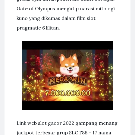
Gate of Olympus mengutip narasi mitologi
kuno yang dikemas dalam film slot
pragmatic 6 lilitan.
Link web slot gacor 2022 gampang menang
jackpot terbesar grup SLOT88 – 17 nama