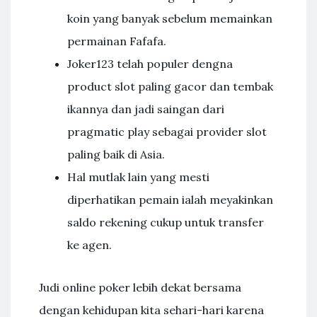
koin yang banyak sebelum memainkan
permainan Fafafa.
Joker123 telah populer dengna
product slot paling gacor dan tembak
ikannya dan jadi saingan dari
pragmatic play sebagai provider slot
paling baik di Asia.
Hal mutlak lain yang mesti
diperhatikan pemain ialah meyakinkan
saldo rekening cukup untuk transfer
ke agen.
Judi online poker lebih dekat bersama
dengan kehidupan kita sehari-hari karena