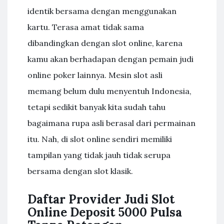
identik bersama dengan menggunakan
kartu. Terasa amat tidak sama
dibandingkan dengan slot online, karena
kamu akan berhadapan dengan pemain judi
online poker lainnya. Mesin slot asli
memang belum dulu menyentuh Indonesia,
tetapi sedikit banyak kita sudah tahu
bagaimana rupa asli berasal dari permainan
itu. Nah, di slot online sendiri memiliki
tampilan yang tidak jauh tidak serupa
bersama dengan slot klasik.
Daftar Provider Judi Slot
Online Deposit 5000 Pulsa