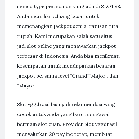
semua type permainan yang ada di SLOT88.
Anda memiliki peluang besar untuk
memenangkan jackpot senilai ratusan juta
rupiah. Kami merupakan salah satu situs
judi slot online yang menawarkan jackpot
terbesar di Indonesia. Anda bisa menikmati
kesempatan untuk mendapatkan besaran
jackpot bersama level “Grand”,”Major”, dan
“Mayor”.
Slot yggdrasil bisa jadi rekomendasi yang
cocok untuk anda yang baru mengawali
bermain slot cuan. Provider Slot yggdrasil
menyalurkan 20 payline tetap, membuat