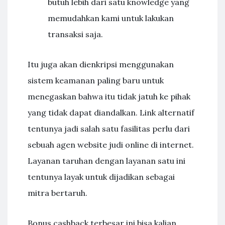
butuh lebih dari satu knowledge yang
memudahkan kami untuk lakukan
transaksi saja.
Itu juga akan dienkripsi menggunakan
sistem keamanan paling baru untuk
menegaskan bahwa itu tidak jatuh ke pihak
yang tidak dapat diandalkan. Link alternatif
tentunya jadi salah satu fasilitas perlu dari
sebuah agen website judi online di internet.
Layanan taruhan dengan layanan satu ini
tentunya layak untuk dijadikan sebagai
mitra bertaruh.
Bonus cashback terbesar ini bisa kalian