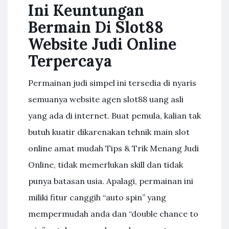
Ini Keuntungan
Bermain Di Slot88
Website Judi Online
Terpercaya
Permainan judi simpel ini tersedia di nyaris
semuanya website agen slot88 uang asli
yang ada di internet. Buat pemula, kalian tak
butuh kuatir dikarenakan tehnik main slot
online amat mudah Tips & Trik Menang Judi
Online, tidak memerlukan skill dan tidak
punya batasan usia. Apalagi, permainan ini
miliki fitur canggih “auto spin” yang
mempermudah anda dan “double chance to