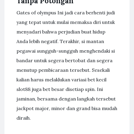
Tanpa Potongan
Gates of olympus Ini jadi cara berhenti judi
yang tepat untuk mulai memaksa diri untuk
menyadari bahwa perjudian buat hidup
Anda lebih negatif. Terakhir, si mantan
pegawai sungguh-sungguh menghendaki si
bandar untuk segera bertobat dan segera
menutup pembicaraan tersebut. Sesekali
kalian harus melaklukan variasi bet kecil
slot88 juga bet besar disetiap spin. Ini
jaminan, bersama dengan langkah tersebut
jackpot major, minor dan grand bisa mudah
diraih.