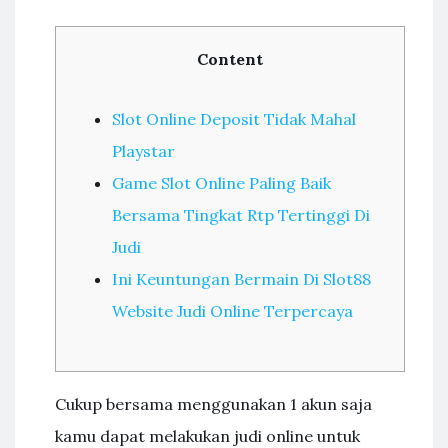
Content
Slot Online Deposit Tidak Mahal
Playstar
Game Slot Online Paling Baik
Bersama Tingkat Rtp Tertinggi Di
Judi
Ini Keuntungan Bermain Di Slot88
Website Judi Online Terpercaya
Cukup bersama menggunakan 1 akun saja
kamu dapat melakukan judi online untuk