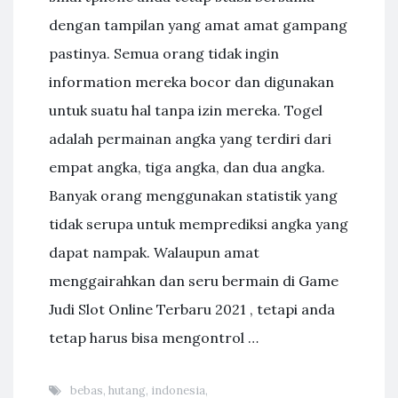
dengan tampilan yang amat amat gampang
pastinya. Semua orang tidak ingin
information mereka bocor dan digunakan
untuk suatu hal tanpa izin mereka. Togel
adalah permainan angka yang terdiri dari
empat angka, tiga angka, dan dua angka.
Banyak orang menggunakan statistik yang
tidak serupa untuk memprediksi angka yang
dapat nampak. Walaupun amat
menggairahkan dan seru bermain di Game
Judi Slot Online Terbaru 2021 , tetapi anda
tetap harus bisa mengontrol …
bebas
,
hutang
,
indonesia
,