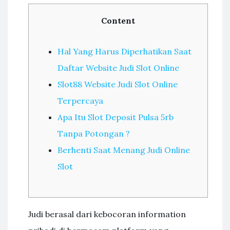
Content
Hal Yang Harus Diperhatikan Saat
Daftar Website Judi Slot Online
Slot88 Website Judi Slot Online
Terpercaya
Apa Itu Slot Deposit Pulsa 5rb
Tanpa Potongan ?
Berhenti Saat Menang Judi Online
Slot
Judi berasal dari kebocoran information