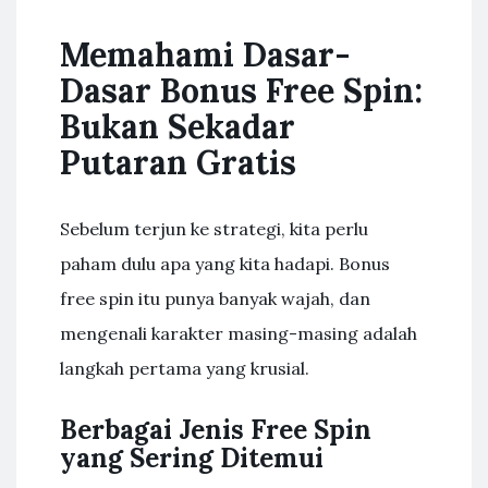
Memahami Dasar-
Dasar Bonus Free Spin:
Bukan Sekadar
Putaran Gratis
Sebelum terjun ke strategi, kita perlu
paham dulu apa yang kita hadapi. Bonus
free spin itu punya banyak wajah, dan
mengenali karakter masing-masing adalah
langkah pertama yang krusial.
Berbagai Jenis Free Spin
yang Sering Ditemui