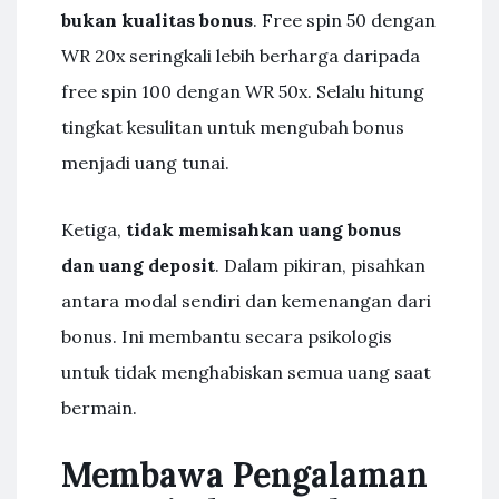
bukan kualitas bonus
. Free spin 50 dengan
WR 20x seringkali lebih berharga daripada
free spin 100 dengan WR 50x. Selalu hitung
tingkat kesulitan untuk mengubah bonus
menjadi uang tunai.
Ketiga,
tidak memisahkan uang bonus
dan uang deposit
. Dalam pikiran, pisahkan
antara modal sendiri dan kemenangan dari
bonus. Ini membantu secara psikologis
untuk tidak menghabiskan semua uang saat
bermain.
Membawa Pengalaman