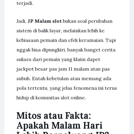
terjadi.
Jadi,
JP Malam slot
bukan soal perubahan
sistem di balik layar, melainkan lebih ke
kebiasaan pemain dan efek keramaian. Tapi
nggak bisa dipungkiri, banyak banget cerita
sukses dari pemain yang klaim dapet
jackpot besar pas jam 11 malam atau pas
subuh. Entah kebetulan atau memang ada
pola tertentu, yang jelas fenomena ini terus
hidup di komunitas slot online.
Mitos atau Fakta:
Apakah Malam Hari