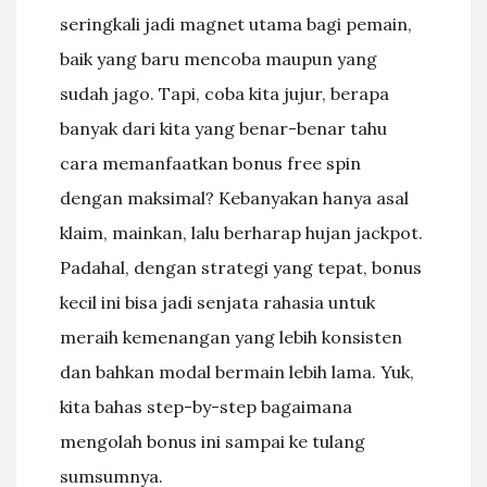
seringkali jadi magnet utama bagi pemain,
baik yang baru mencoba maupun yang
sudah jago. Tapi, coba kita jujur, berapa
banyak dari kita yang benar-benar tahu
cara memanfaatkan bonus free spin
dengan maksimal? Kebanyakan hanya asal
klaim, mainkan, lalu berharap hujan jackpot.
Padahal, dengan strategi yang tepat, bonus
kecil ini bisa jadi senjata rahasia untuk
meraih kemenangan yang lebih konsisten
dan bahkan modal bermain lebih lama. Yuk,
kita bahas step-by-step bagaimana
mengolah bonus ini sampai ke tulang
sumsumnya.