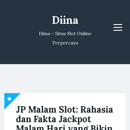
Diina
Menu
Diina – Situs Slot Online
Terpercaya
JP Malam Slot: Rahasia
dan Fakta Jackpot
Malam Hari yang Bikin