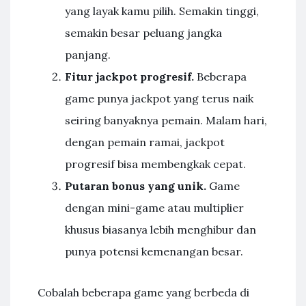
yang layak kamu pilih. Semakin tinggi,
semakin besar peluang jangka
panjang.
Fitur jackpot progresif.
Beberapa
game punya jackpot yang terus naik
seiring banyaknya pemain. Malam hari,
dengan pemain ramai, jackpot
progresif bisa membengkak cepat.
Putaran bonus yang unik.
Game
dengan mini-game atau multiplier
khusus biasanya lebih menghibur dan
punya potensi kemenangan besar.
Cobalah beberapa game yang berbeda di