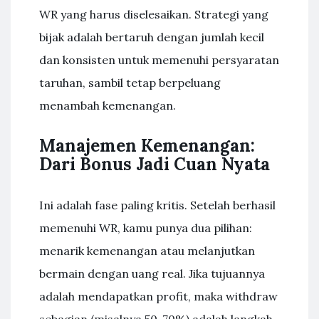
WR yang harus diselesaikan. Strategi yang
bijak adalah bertaruh dengan jumlah kecil
dan konsisten untuk memenuhi persyaratan
taruhan, sambil tetap berpeluang
menambah kemenangan.
Manajemen Kemenangan:
Dari Bonus Jadi Cuan Nyata
Ini adalah fase paling kritis. Setelah berhasil
memenuhi WR, kamu punya dua pilihan:
menarik kemenangan atau melanjutkan
bermain dengan uang real. Jika tujuannya
adalah mendapatkan profit, maka withdraw