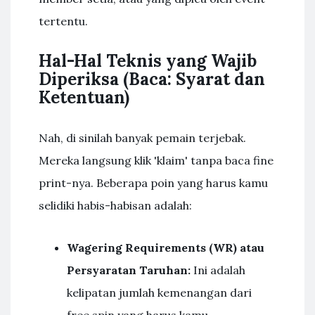
tertentu.
Hal-Hal Teknis yang Wajib
Diperiksa (Baca: Syarat dan
Ketentuan)
Nah, di sinilah banyak pemain terjebak.
Mereka langsung klik 'klaim' tanpa baca fine
print-nya. Beberapa poin yang harus kamu
selidiki habis-habisan adalah:
Wagering Requirements (WR) atau
Persyaratan Taruhan:
Ini adalah
kelipatan jumlah kemenangan dari