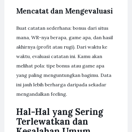
Mencatat dan Mengevaluasi
Buat catatan sederhana: bonus dari situs
mana, WR-nya berapa, game apa, dan hasil
akhirnya (profit atau rugi). Dari waktu ke
waktu, evaluasi catatan ini. Kamu akan
melihat pola: tipe bonus atau game apa
yang paling menguntungkan bagimu. Data
ini jauh lebih berharga daripada sekadar
mengandalkan feeling.
Hal-Hal yang Sering
Terlewatkan dan
Kesalahan Umum