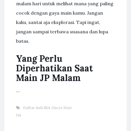
malam hari untuk melihat mana yang paling
cocok dengan gaya main kamu. Jangan
kaku, santai aja eksplorasi. Tapi ingat,
jangan sampai terbawa suasana dan lupa
batas.
Yang Perlu
Diperhatikan Saat
Main JP Malam
…
Daftar Judi Slot Gacor Hari
Ini