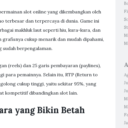
B
 permainan slot online yang dikembangkan oleh
F
S
no terbesar dan terpercaya di dunia. Game ini
S
gai makhluk laut seperti hiu, kura-kura, dan
M
in grafisnya cukup menarik dan mudah dipahami,
M
g sudah berpengalaman.
A
an (reels) dan 25 garis pembayaran (paylines),
 para pemainnya. Selain itu, RTP (Return to
A
Ju
rgolong cukup tinggi, yaitu sekitar 95%, yang
J
 kompetitif dibandingkan slot lain.
M
M
ara yang Bikin Betah
F
J