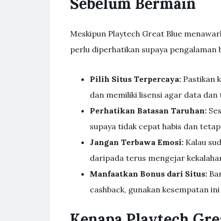
Sebelum Bermain
Meskipun Playtech Great Blue menawark
perlu diperhatikan supaya pengalaman
Pilih Situs Terpercaya:
Pastikan k
dan memiliki lisensi agar data dan
Perhatikan Batasan Taruhan:
Ses
supaya tidak cepat habis dan teta
Jangan Terbawa Emosi:
Kalau suda
daripada terus mengejar kekalahan
Manfaatkan Bonus dari Situs:
Ban
cashback, gunakan kesempatan in
Kenapa Playtech Grea