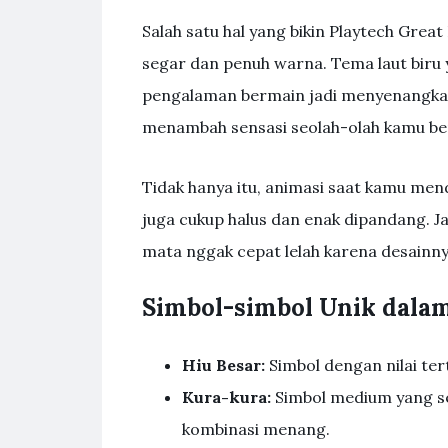
Salah satu hal yang bikin Playtech Grea
segar dan penuh warna. Tema laut biru
pengalaman bermain jadi menyenangkan
menambah sensasi seolah-olah kamu be
Tidak hanya itu, animasi saat kamu me
juga cukup halus dan enak dipandang. J
mata nggak cepat lelah karena desainn
Simbol-simbol Unik dalam
Hiu Besar:
Simbol dengan nilai te
Kura-kura:
Simbol medium yang 
kombinasi menang.