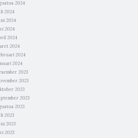
gustus 2024
li 2024
uni 2024
ei 2024
ril 2024
aret 2024
ebruari 2024
anuari 2024
esember 2023
ovember 2023
ktober 2023
eptember 2023
gustus 2023
li 2023
uni 2023
ei 2023