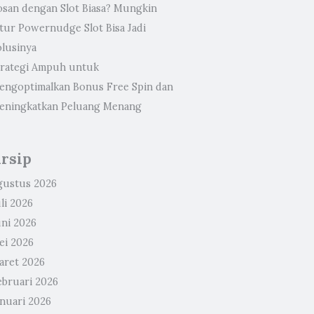
osan dengan Slot Biasa? Mungkin
itur Powernudge Slot Bisa Jadi
olusinya
trategi Ampuh untuk
engoptimalkan Bonus Free Spin dan
eningkatkan Peluang Menang
rsip
gustus 2026
li 2026
uni 2026
ei 2026
aret 2026
ebruari 2026
anuari 2026