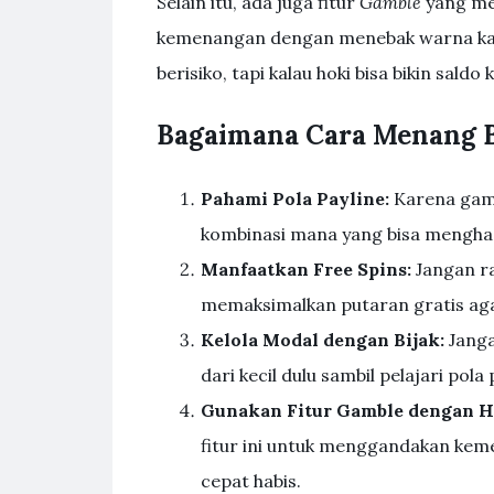
Selain itu, ada juga fitur
Gamble
yang me
kemenangan dengan menebak warna kar
berisiko, tapi kalau hoki bisa bikin sal
Bagaimana Cara Menang Be
Pahami Pola Payline:
Karena game 
kombinasi mana yang bisa mengha
Manfaatkan Free Spins:
Jangan r
memaksimalkan putaran gratis ag
Kelola Modal dengan Bijak:
Janga
dari kecil dulu sambil pelajari pol
Gunakan Fitur Gamble dengan Ha
fitur ini untuk menggandakan keme
cepat habis.