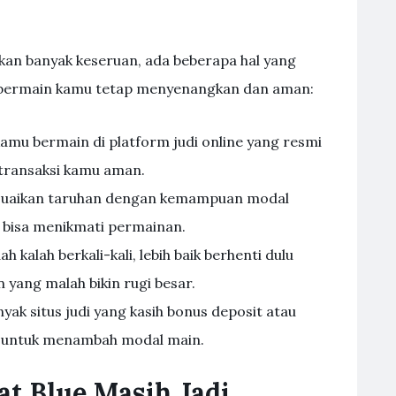
an banyak keseruan, ada beberapa hal yang
 bermain kamu tetap menyenangkan dan aman:
amu bermain di platform judi online yang resmi
 transaksi kamu aman.
uaikan taruhan dengan kemampuan modal
p bisa menikmati permainan.
h kalah berkali-kali, lebih baik berhenti dulu
 yang malah bikin rugi besar.
yak situs judi yang kasih bonus deposit atau
i untuk menambah modal main.
t Blue Masih Jadi