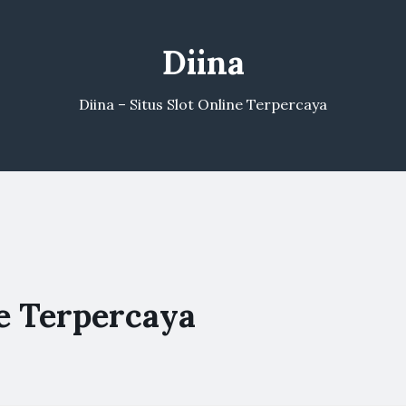
Diina
Diina – Situs Slot Online Terpercaya
ne Terpercaya