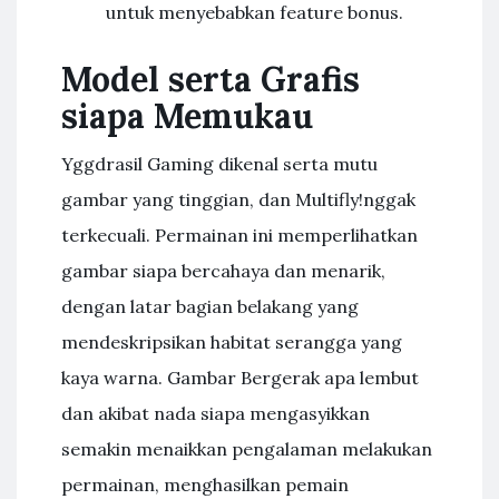
untuk menyebabkan feature bonus.
Model serta Grafis
siapa Memukau
Yggdrasil Gaming dikenal serta mutu
gambar yang tinggian, dan Multifly!nggak
terkecuali. Permainan ini memperlihatkan
gambar siapa bercahaya dan menarik,
dengan latar bagian belakang yang
mendeskripsikan habitat serangga yang
kaya warna. Gambar Bergerak apa lembut
dan akibat nada siapa mengasyikkan
semakin menaikkan pengalaman melakukan
permainan, menghasilkan pemain