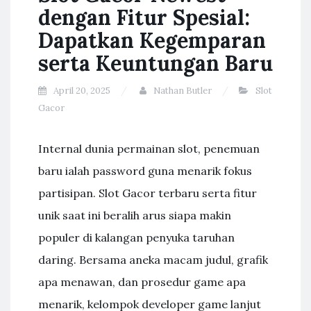
dengan Fitur Spesial:
Dapatkan Kegemparan
serta Keuntungan Baru
April 20, 2025
Nathan Butler
Slot
Gacor
Internal dunia permainan slot, penemuan
baru ialah password guna menarik fokus
partisipan. Slot Gacor terbaru serta fitur
unik saat ini beralih arus siapa makin
populer di kalangan penyuka taruhan
daring. Bersama aneka macam judul, grafik
apa menawan, dan prosedur game apa
menarik, kelompok developer game lanjut