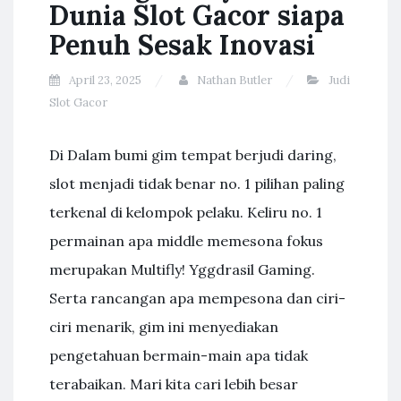
Dunia Slot Gacor siapa
Penuh Sesak Inovasi
April 23, 2025
Nathan Butler
Judi
Slot Gacor
Di Dalam bumi gim tempat berjudi daring,
slot menjadi tidak benar no. 1 pilihan paling
terkenal di kelompok pelaku. Keliru no. 1
permainan apa middle memesona fokus
merupakan Multifly! Yggdrasil Gaming.
Serta rancangan apa mempesona dan ciri-
ciri menarik, gim ini menyediakan
pengetahuan bermain-main apa tidak
terabaikan. Mari kita cari lebih besar