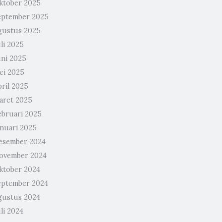
ktober 2025
eptember 2025
gustus 2025
li 2025
uni 2025
ei 2025
pril 2025
aret 2025
ebruari 2025
anuari 2025
esember 2024
ovember 2024
ktober 2024
eptember 2024
gustus 2024
li 2024