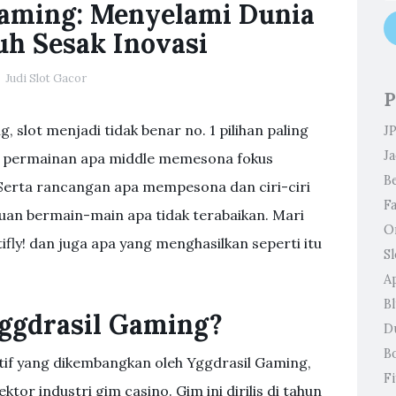
 Gaming: Menyelami Dunia
uh Sesak Inovasi
Judi Slot Gacor
P
 slot menjadi tidak benar no. 1 pilihan paling
JP
J
. 1 permainan apa middle memesona fokus
B
 Serta rancangan apa mempesona dan ciri-ciri
F
uan bermain-main apa tidak terabaikan. Mari
O
ltifly! dan juga apa yang menghasilkan seperti itu
S
A
Bl
Yggdrasil Gaming?
D
B
ovatif yang dikembangkan oleh Yggdrasil Gaming,
F
or industri gim casino. Gim ini dirilis di tahun