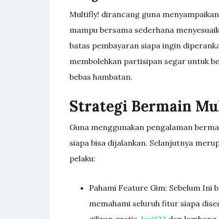
Multifly! dirancang guna menyampaikan
mampu bersama sederhana menyesuaik
batas pembayaran siapa ingin diperankan
membolehkan partisipan segar untuk b
bebas hambatan.
Strategi Bermain Mul
Guna menggunakan pengalaman bermain-
siapa bisa dijalankan. Selanjutnya meru
pelaku:
Pahami Feature Gim: Sebelum Ini 
memahami seluruh fitur siapa dise