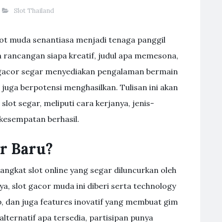
Slot Thailand
lot muda senantiasa menjadi tenaga panggil
 rancangan siapa kreatif, judul apa memesona,
t gacor segar menyediakan pengalaman bermain
juga berpotensi menghasilkan. Tulisan ini akan
t segar, meliputi cara kerjanya, jenis-
kesempatan berhasil.
r Baru?
ngkat slot online yang segar diluncurkan oleh
, slot gacor muda ini diberi serta technology
, dan juga features inovatif yang membuat gim
ternatif apa tersedia, partisipan punya