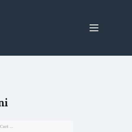
Menu
ni