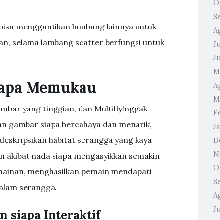
O
S
d bisa menggantikan lambang lainnya untuk
A
n, selama lambang scatter berfungsi untuk
Ju
J
M
siapa Memukau
A
M
mbar yang tinggian, dan Multifly!nggak
F
kan gambar siapa bercahaya dan menarik,
J
deskripsikan habitat serangga yang kaya
D
N
n akibat nada siapa mengasyikkan semakin
O
ainan, menghasilkan pemain mendapati
S
 alam serangga.
A
Ju
 siapa Interaktif