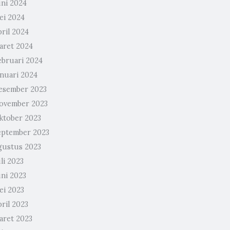
uni 2024
ei 2024
ril 2024
aret 2024
ebruari 2024
anuari 2024
esember 2023
ovember 2023
ktober 2023
eptember 2023
gustus 2023
li 2023
uni 2023
ei 2023
ril 2023
aret 2023