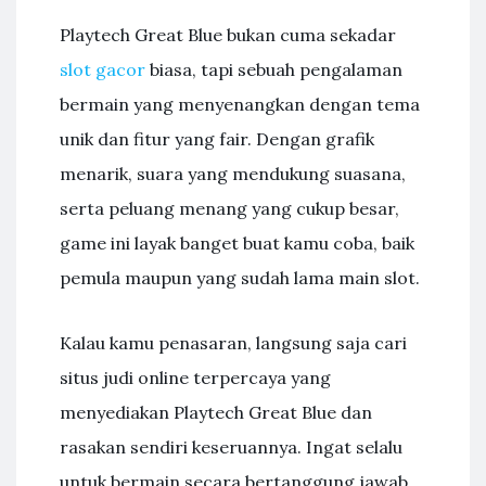
Playtech Great Blue bukan cuma sekadar
slot gacor
biasa, tapi sebuah pengalaman
bermain yang menyenangkan dengan tema
unik dan fitur yang fair. Dengan grafik
menarik, suara yang mendukung suasana,
serta peluang menang yang cukup besar,
game ini layak banget buat kamu coba, baik
pemula maupun yang sudah lama main slot.
Kalau kamu penasaran, langsung saja cari
situs judi online terpercaya yang
menyediakan Playtech Great Blue dan
rasakan sendiri keseruannya. Ingat selalu
untuk bermain secara bertanggung jawab