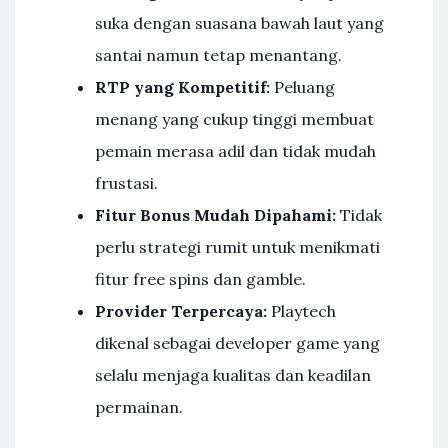
suka dengan suasana bawah laut yang
santai namun tetap menantang.
RTP yang Kompetitif:
Peluang
menang yang cukup tinggi membuat
pemain merasa adil dan tidak mudah
frustasi.
Fitur Bonus Mudah Dipahami:
Tidak
perlu strategi rumit untuk menikmati
fitur free spins dan gamble.
Provider Terpercaya:
Playtech
dikenal sebagai developer game yang
selalu menjaga kualitas dan keadilan
permainan.