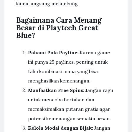
kamu langsung melambung.
Bagaimana Cara Menang
Besar di Playtech Great
Blue?
Pahami Pola Payline:
Karena game
ini punya 25 paylines, penting untuk
tahu kombinasi mana yang bisa
menghasilkan kemenangan.
Manfaatkan Free Spins:
Jangan ragu
untuk mencoba bertahan dan
memaksimalkan putaran gratis agar
potensi kemenangan semakin besar.
Kelola Modal dengan Bijak:
Jangan