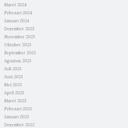
Maret 2024
Februari 2024
Januari 2024
Desember 2023
November 2023
Oktober 2023
September 2023
Agustus 2023
Juli 2023
Juni 2023
Mei 2023
April 2023
Maret 2023
Februari 2023
Januari 2023
Desember 2022