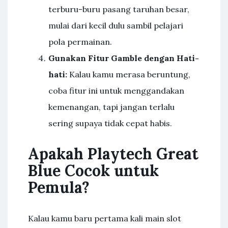
terburu-buru pasang taruhan besar,
mulai dari kecil dulu sambil pelajari
pola permainan.
Gunakan Fitur Gamble dengan Hati-
hati:
Kalau kamu merasa beruntung,
coba fitur ini untuk menggandakan
kemenangan, tapi jangan terlalu
sering supaya tidak cepat habis.
Apakah Playtech Great
Blue Cocok untuk
Pemula?
Kalau kamu baru pertama kali main slot