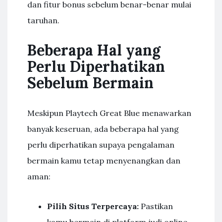
dan fitur bonus sebelum benar-benar mulai
taruhan.
Beberapa Hal yang
Perlu Diperhatikan
Sebelum Bermain
Meskipun Playtech Great Blue menawarkan
banyak keseruan, ada beberapa hal yang
perlu diperhatikan supaya pengalaman
bermain kamu tetap menyenangkan dan
aman:
Pilih Situs Terpercaya:
Pastikan