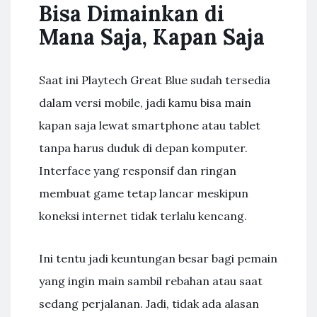
Bisa Dimainkan di
Mana Saja, Kapan Saja
Saat ini Playtech Great Blue sudah tersedia
dalam versi mobile, jadi kamu bisa main
kapan saja lewat smartphone atau tablet
tanpa harus duduk di depan komputer.
Interface yang responsif dan ringan
membuat game tetap lancar meskipun
koneksi internet tidak terlalu kencang.
Ini tentu jadi keuntungan besar bagi pemain
yang ingin main sambil rebahan atau saat
sedang perjalanan. Jadi, tidak ada alasan