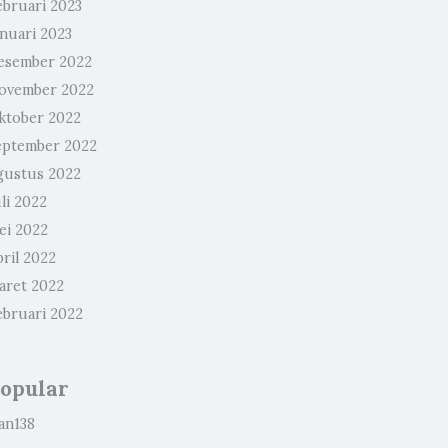
ebruari 2023
anuari 2023
esember 2022
ovember 2022
ktober 2022
eptember 2022
gustus 2022
li 2022
ei 2022
ril 2022
aret 2022
ebruari 2022
opular
an138