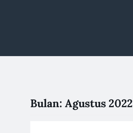
Bulan:
Agustus 2022