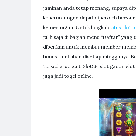
jaminan anda tetap menang, supaya dip
keberuntungan dapat diperoleh bersama
kemenangan. Untuk langkah
situs slot o
pilih saja di bagian menu “Daftar” yang 
diberikan untuk membut member memb
bonus tambahan disetiap minggunya. Bo
tersedia, seperti Slot88, slot gacor, slot
juga judi togel online.