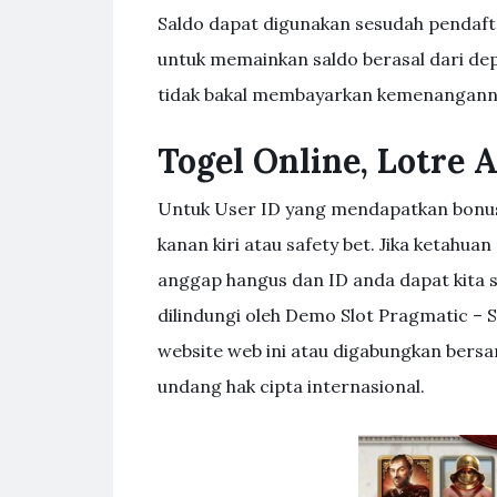
Saldo dapat digunakan sesudah pendaft
untuk memainkan saldo berasal dari dep
tidak bakal membayarkan kemenangann
Togel Online, Lotre 
Untuk User ID yang mendapatkan bonus 
kanan kiri atau safety bet. Jika ketahuan
anggap hangus dan ID anda dapat kita
dilindungi oleh Demo Slot Pragmatic – 
website web ini atau digabungkan bersa
undang hak cipta internasional.