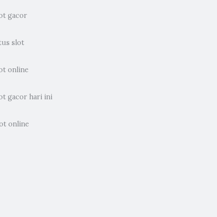
ot gacor
tus slot
ot online
ot gacor hari ini
ot online