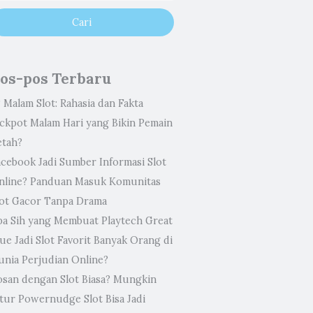
os-pos Terbaru
 Malam Slot: Rahasia dan Fakta
ackpot Malam Hari yang Bikin Pemain
etah?
acebook Jadi Sumber Informasi Slot
nline? Panduan Masuk Komunitas
lot Gacor Tanpa Drama
pa Sih yang Membuat Playtech Great
ue Jadi Slot Favorit Banyak Orang di
unia Perjudian Online?
osan dengan Slot Biasa? Mungkin
itur Powernudge Slot Bisa Jadi