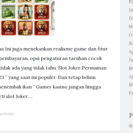
F
J
D
N
O
S
tas Ini juga menekankan realisme game dan fitur
A
pembayaran, opsi pengaturan taruhan cocok
Ju
idak ada yang tidak tahu. Slot Joker Permainan
M
Ap
123 ” yang saat ini populer. Dan tetap belum
M
menembak ikan ” Gamer kasino jangan hingga
F
i slot Joker.…
P
website
ik