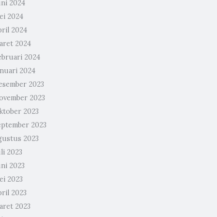
uni 2024
ei 2024
ril 2024
aret 2024
ebruari 2024
anuari 2024
esember 2023
ovember 2023
ktober 2023
eptember 2023
gustus 2023
li 2023
uni 2023
ei 2023
ril 2023
aret 2023