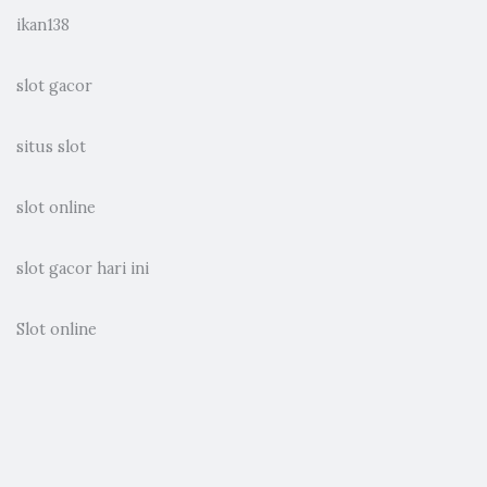
ikan138
slot gacor
situs slot
slot online
slot gacor hari ini
Slot online