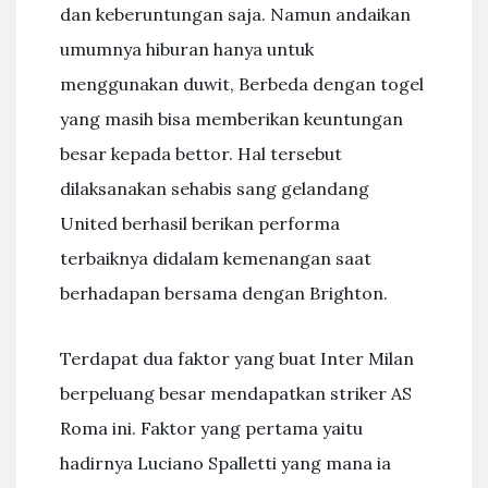
dan keberuntungan saja. Namun andaikan
umumnya hiburan hanya untuk
menggunakan duwit, Berbeda dengan togel
yang masih bisa memberikan keuntungan
besar kepada bettor. Hal tersebut
dilaksanakan sehabis sang gelandang
United berhasil berikan performa
terbaiknya didalam kemenangan saat
berhadapan bersama dengan Brighton.
Terdapat dua faktor yang buat Inter Milan
berpeluang besar mendapatkan striker AS
Roma ini. Faktor yang pertama yaitu
hadirnya Luciano Spalletti yang mana ia