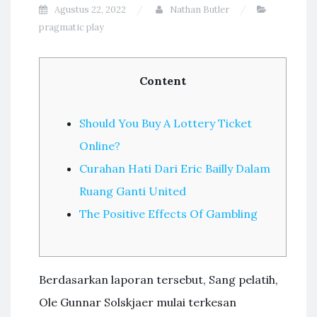
Agustus 22, 2022
Nathan Butler
pragmatic play
Content
Should You Buy A Lottery Ticket
Online?
Curahan Hati Dari Eric Bailly Dalam
Ruang Ganti United
The Positive Effects Of Gambling
Berdasarkan laporan tersebut, Sang pelatih,
Ole Gunnar Solskjaer mulai terkesan