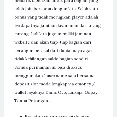
menarik diberikan untuk para bagian yang
udah join bersama dengan kita. Salah satu
bonus yang tidak merugikan player adalah
terdapatnya jaminan keamanan dari orang
curang. Jadi kita juga memiliki jaminan
website dan akun tiap-tiap bagian dari
serangan berasal dari dunia maya agar
tidak kehilangan saldo bagian sendiri.
Semua permainan ini bisa di akses
menggunakan 1 username saja bersama
deposit slot mode lengkap via emoney /
wallet layaknya Dana, Ovo, Linkaja, Gopay
Tanpa Potongan .
Kerjakan setoran sesuai dengan