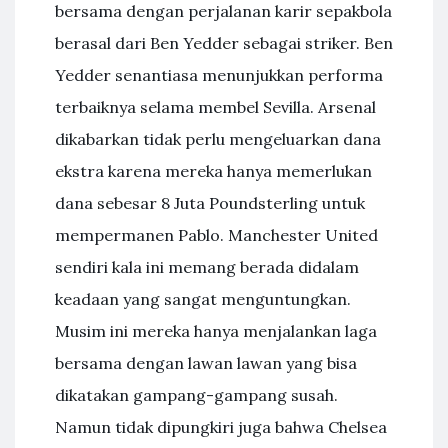
bersama dengan perjalanan karir sepakbola
berasal dari Ben Yedder sebagai striker. Ben
Yedder senantiasa menunjukkan performa
terbaiknya selama membel Sevilla. Arsenal
dikabarkan tidak perlu mengeluarkan dana
ekstra karena mereka hanya memerlukan
dana sebesar 8 Juta Poundsterling untuk
mempermanen Pablo. Manchester United
sendiri kala ini memang berada didalam
keadaan yang sangat menguntungkan.
Musim ini mereka hanya menjalankan laga
bersama dengan lawan lawan yang bisa
dikatakan gampang-gampang susah.
Namun tidak dipungkiri juga bahwa Chelsea