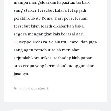
mampu mengeluarkan kapasitas terbaik
sang striker tersebut kala ia tetap jadi
pelatih klub AS Roma. Dari perseteruan
tersebut bikin Icardi dikabarkan bakal
segera mengangkat kaki berasal dari
Giuseppe Meazza. Selain itu, Icardi dan juga
sang agen tersebut telah menjalani
sejumlah komunikasi terhadap klub papan
atas eropa yang bermaksud menggunakan
jasanya.
archives
,
pragmatic