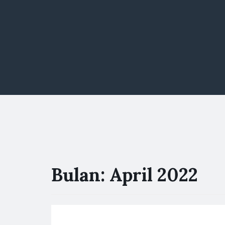
Bulan:
April 2022