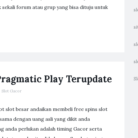
 sekali forum atau grup yang bisa dituju untuk
sl
si
sl
sl
Pragmatic Play Terupdate
Sl
Slot Gacor
 slot besar andaikan membeli free spins slot
sama dengan uang asli yang dikit anda
 anda perlukan adalah timing Gacor serta