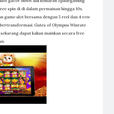
lot gacor duwit asli keluaran Spadegaming
ee spin di di dalam permainan hingga 10x.
 game slot bersama dengan 5 reel dan 4 row
sa bertransformasi. Gates of Olympus Winrate
c sekarang dapat kalian mainkan secara free
an.