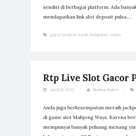
sendiri di berbagai platform. Ada banyak
mendapatkan link slot deposit pulsa.…
gacor
,
jackpot
,
kasih
,
kumpulan
,
online
Rtp Live Slot Gacor 
April 19, 2022
Nathan Butler
Anda juga berkesempatan meraih jackpot
di game slot Mahjong Ways. Karena ber
mempunyai banyak peluang menang yang