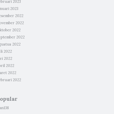
ebruari 2023
anuari 2023
esember 2022
ovember 2022
ktober 2022
eptember 2022
gustus 2022
li 2022
ei 2022
ril 2022
aret 2022
ebruari 2022
opular
an138