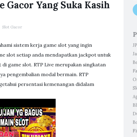
e Gacor Yang Suka Kasih
Slot Gacor
P
ami sistem kerja game slot yang ingin
JP
J
me slot setiap anda mendapatkan jackpot untuk
B
 di game slot. RTP Live merupakan singkatan
F
inya pengembalian modal bermain. RTP
O
engetahui persentasi kemenangan didalam
S
A
Bl
D
B
F