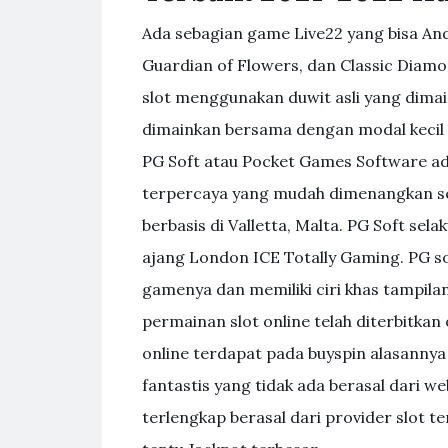
Ada sebagian game Live22 yang bisa An
Guardian of Flowers, dan Classic Diamo
slot menggunakan duwit asli yang dimai
dimainkan bersama dengan modal kecil h
PG Soft atau Pocket Games Software adal
terpercaya yang mudah dimenangkan se
berbasis di Valletta, Malta. PG Soft sela
ajang London ICE Totally Gaming. PG soft
gamenya dan memiliki ciri khas tampilan p
permainan slot online telah diterbitkan 
online terdapat pada buyspin alasannya
fantastis yang tidak ada berasal dari we
terlengkap berasal dari provider slot 