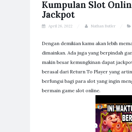
Kumpulan Slot Onlin
Jackpot
April 26, 2022
Nathan Butler
Dengan demikian kamu akan lebih memah
dimainkan. Ada juga yang berpindah ga
makin besar kemungkinan dapat jackpot
berasal dari Return To Player yang art
berfungsi bagi para slot yang ingin m
bermain game slot online.