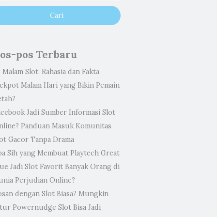
os-pos Terbaru
 Malam Slot: Rahasia dan Fakta
ackpot Malam Hari yang Bikin Pemain
etah?
acebook Jadi Sumber Informasi Slot
nline? Panduan Masuk Komunitas
lot Gacor Tanpa Drama
pa Sih yang Membuat Playtech Great
ue Jadi Slot Favorit Banyak Orang di
unia Perjudian Online?
osan dengan Slot Biasa? Mungkin
itur Powernudge Slot Bisa Jadi