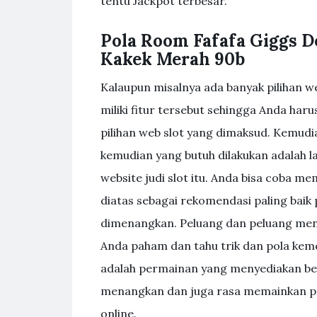
tentu Jackpot terbesar.
Pola Room Fafafa Giggs D
Kakek Merah 90b
Kalaupun misalnya ada banyak pilihan we
miliki fitur tersebut sehingga Anda ha
pilihan web slot yang dimaksud. Kemu
kemudian yang butuh dilakukan adalah l
website judi slot itu. Anda bisa coba m
diatas sebagai rekomendasi paling baik
dimenangkan. Peluang dan peluang mena
Anda paham dan tahu trik dan pola keme
adalah permainan yang menyediakan b
menangkan dan juga rasa memainkan per
online.