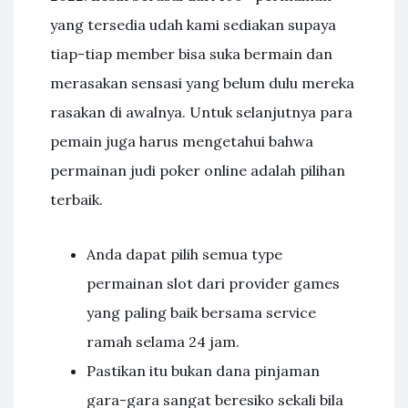
yang tersedia udah kami sediakan supaya
tiap-tiap member bisa suka bermain dan
merasakan sensasi yang belum dulu mereka
rasakan di awalnya. Untuk selanjutnya para
pemain juga harus mengetahui bahwa
permainan judi poker online adalah pilihan
terbaik.
Anda dapat pilih semua type
permainan slot dari provider games
yang paling baik bersama service
ramah selama 24 jam.
Pastikan itu bukan dana pinjaman
gara-gara sangat beresiko sekali bila