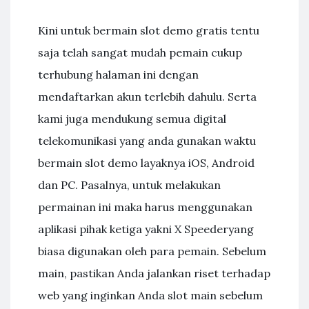
Kini untuk bermain slot demo gratis tentu
saja telah sangat mudah pemain cukup
terhubung halaman ini dengan
mendaftarkan akun terlebih dahulu. Serta
kami juga mendukung semua digital
telekomunikasi yang anda gunakan waktu
bermain slot demo layaknya iOS, Android
dan PC. Pasalnya, untuk melakukan
permainan ini maka harus menggunakan
aplikasi pihak ketiga yakni X Speederyang
biasa digunakan oleh para pemain. Sebelum
main, pastikan Anda jalankan riset terhadap
web yang inginkan Anda slot main sebelum