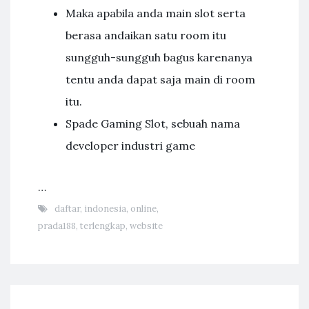
Maka apabila anda main slot serta
berasa andaikan satu room itu
sungguh-sungguh bagus karenanya
tentu anda dapat saja main di room
itu.
Spade Gaming Slot, sebuah nama
developer industri game
…
daftar
,
indonesia
,
online
,
prada188
,
terlengkap
,
website