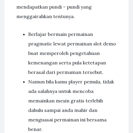
mendapatkan pundi – pundi yang
menggairahkan tentunya.
Berlajar bermain permainan
pragmatic lewat permainan slot demo
buat memperoleh pengetahuan
kemenangan serta pula ketetapan
berasal dari permainan tersebut.
Namun bila kamu player pemula, tidak
ada salahnya untuk mencoba
memainkan mesin gratis terlebih
dahulu sampai anda mahir dan
menguasai permainan ini bersama
benar.