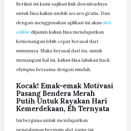
Berikut ini kami sajikan link downloadnya
untuk bisa kalian unduh secara gratis. Dan
dengan menggunakan aplikasi ini akan
slot
online
dijamin kalian bisa mendapatkan
kemenangan lebih cepat berasal dari
umumnya. Maka berasal dari itu, untuk
menangani hal ini, kalian bisa lakukan hack
olympus bersama dengan mudah.
Kocak! Emak-emak Motivasi
Pasang Bendera Merah
Putih Untuk Rayakan Hari
Kemerdekaan, Eh Ternyata
Ini berguna untuk mendapatkan
pengalaman bermain slot game ini