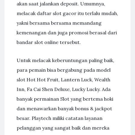
akan saat jalankan deposit. Umumnya,
melacak daftar slot gacor itu terlalu mudah,
yakni bersama bersama memandang
kemenangan dan juga promosi berasal dari
bandar slot online tersebut.
Untuk melacak keberuntungan paling baik,
para pemain bisa bergabung pada model
slot Hot Hot Fruit, Lantern Luck, Wealth
Inn, Fa Cai Shen Deluxe, Lucky Lucky. Ada
banyak permainan Slot yang bertema hoki
dan menawarkan banyak bonus & jackpot
besar. Playtech miliki catatan layanan
pelanggan yang sangat baik dan mereka