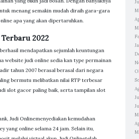
ainan yang bikin jadi bosan. Dengan banyaknya
J
rat untuk menang semakin mudah diraih gara-gara
M
Ap
nline apa yang akan dipertaruhkan.
M
c Terbaru 2022
F
J
 berhasil mendapatkan sejumlah keuntungan
D
website judi online sedia kan type permainan
N
hadir tahun 2007 berasal berasal dari negara
O
aling bermutu melibatkan nilai RTP terbesar
S
A
i slot gacor paling baik, serta tampilan slot
Ju
J
M
bank, Judi Onlinemenyediakan kemudahan
Ap
yang online selama 24 jam. Selain itu,
M
it melalui virtual akun. Judi Onlinetelah