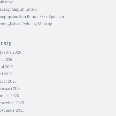
olusinya
trategi Ampuh untuk
engoptimalkan Bonus Free Spin dan
eningkatkan Peluang Menang
rsip
gustus 2026
li 2026
uni 2026
ei 2026
aret 2026
ebruari 2026
anuari 2026
esember 2025
ovember 2025