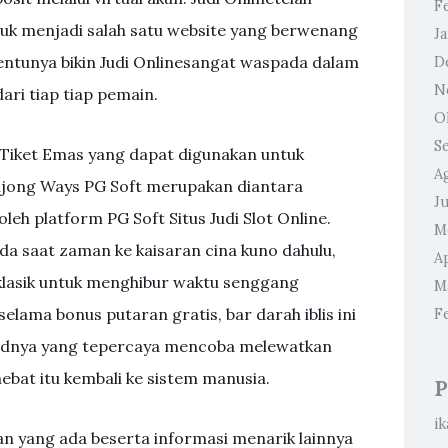
F
ntuk menjadi salah satu website yang berwenang
J
entunya bikin Judi Onlinesangat waspada dalam
D
N
ri tiap tiap pemain.
O
S
Tiket Emas yang dapat digunakan untuk
A
hjong Ways PG Soft merupakan diantara
Ju
leh platform PG Soft Situs Judi Slot Online.
M
ada saat zaman ke kaisaran cina kuno dahulu,
Ap
 klasik untuk menghibur waktu senggang
M
elama bonus putaran gratis, bar darah iblis ini
F
ridnya yang tepercaya mencoba melewatkan
bat itu kembali ke sistem manusia.
P
ik
n yang ada beserta informasi menarik lainnya