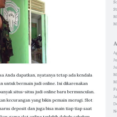
S
S
M
M
A
A
Ju
J
isa Anda dapatkan, nyatanya tetap ada kendala
M
M
 untuk bermain judi online. Ini dikarenakan
F
anyak situs-situs judi online baru bermunculan.
J
ukan kecurangan yang bikin pemain merugi. Slot
D
rus deposit dan juga bisa main tiap tiap saat
N
an game slot online terlebih dahulu sebelum