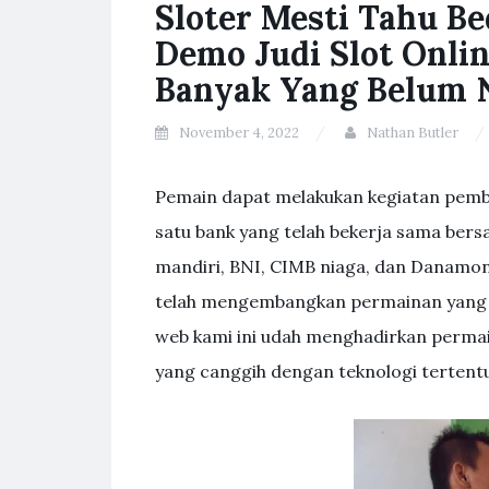
Sloter Mesti Tahu Be
Demo Judi Slot Onli
Banyak Yang Belum 
November 4, 2022
Nathan Butler
Pemain dapat melakukan kegiatan pemb
satu bank yang telah bekerja sama bers
mandiri, BNI, CIMB niaga, dan Danamo
telah mengembangkan permainan yang mo
web kami ini udah menghadirkan permai
yang canggih dengan teknologi tertentu