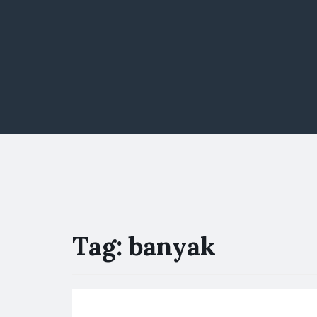
Tag:
banyak