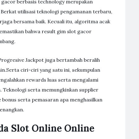
ot gacor berbasis technology merupakan
erkat utilisasi teknologi pengamanan terbaru,
erjaga bersama baik. Kecuali itu, algoritma acak
emastikan bahwa result gim slot gacor
mbang.
a Progresive Jackpot juga bertambah beralih
.Serta ciri-ciri yang satu ini, sekumpulan
engalahkan rewards luas serta mengalami
 Teknologi serta memungkinkan supplier
 bonus serta pemasaran apa menghasilkan
enangkan.
da Slot Online Online