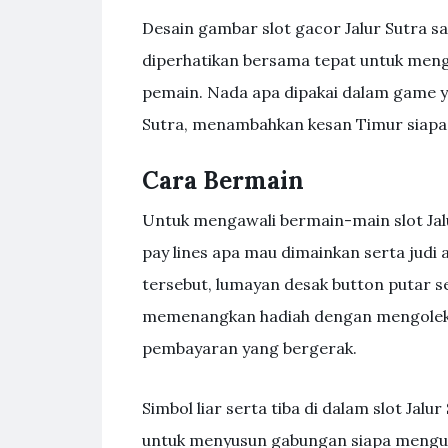
Desain gambar slot gacor Jalur Sutra s
diperhatikan bersama tepat untuk mengh
pemain. Nada apa dipakai dalam game ya
Sutra, menambahkan kesan Timur siap
Cara Bermain
Untuk mengawali bermain-main slot Jal
pay lines apa mau dimainkan serta ju
tersebut, lumayan desak button putar 
memenangkan hadiah dengan mengoleksi
pembayaran yang bergerak.
Simbol liar serta tiba di dalam slot Jal
untuk menyusun gabungan siapa mengun