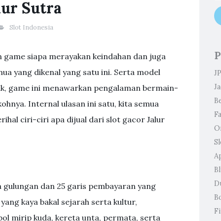
lur Sutra
Slot Indonesia
P
n game siapa merayakan keindahan dan juga
a yang dikenal yang satu ini. Serta model
JP
J
k, game ini menawarkan pengalaman bermain-
B
nya. Internal ulasan ini satu, kita semua
F
hal ciri-ciri apa dijual dari slot gacor Jalur
O
S
A
Bl
D
ima gulungan dan 25 garis pembayaran yang
B
yang kaya bakal sejarah serta kultur,
F
l mirip kuda, kereta unta, permata, serta