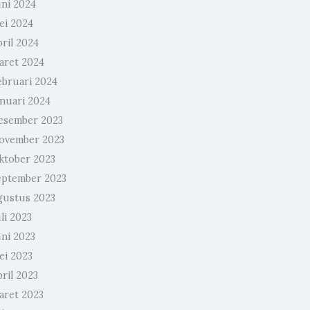
uni 2024
ei 2024
ril 2024
aret 2024
ebruari 2024
anuari 2024
esember 2023
ovember 2023
ktober 2023
eptember 2023
gustus 2023
li 2023
uni 2023
ei 2023
ril 2023
aret 2023