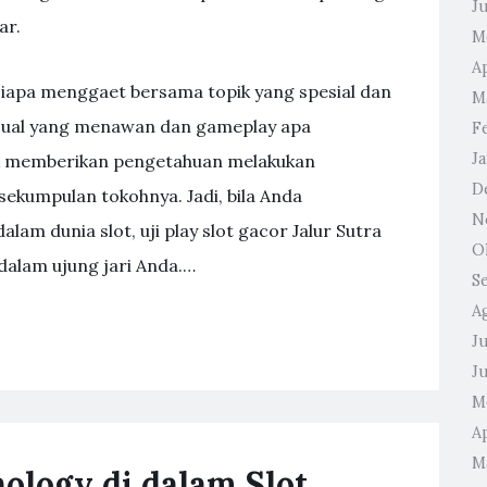
J
ar.
M
Ap
m siapa menggaet bersama topik yang spesial dan
M
isual yang menawan dan gameplay apa
F
J
dak memberikan pengetahuan melakukan
D
kumpulan tokohnya. Jadi, bila Anda
N
alam dunia slot, uji play slot gacor Jalur Sutra
O
dalam ujung jari Anda.…
S
A
Ju
J
M
Ap
M
logy di dalam Slot