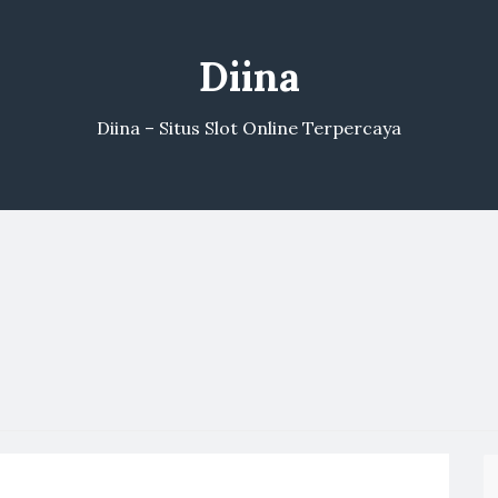
Diina
Diina – Situs Slot Online Terpercaya