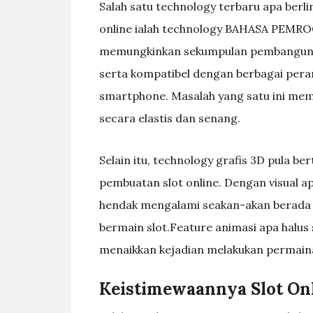
Salah satu technology terbaru apa berl
online ialah technology BAHASA PEMRO
memungkinkan sekumpulan pembangun g
serta kompatibel dengan berbagai pera
smartphone. Masalah yang satu ini m
secara elastis dan senang.
Selain itu, technology grafis 3D pula b
pembuatan slot online. Dengan visual a
hendak mengalami seakan-akan berada p
bermain slot.Feature animasi apa halus s
menaikkan kejadian melakukan permain
Keistimewaannya Slot On