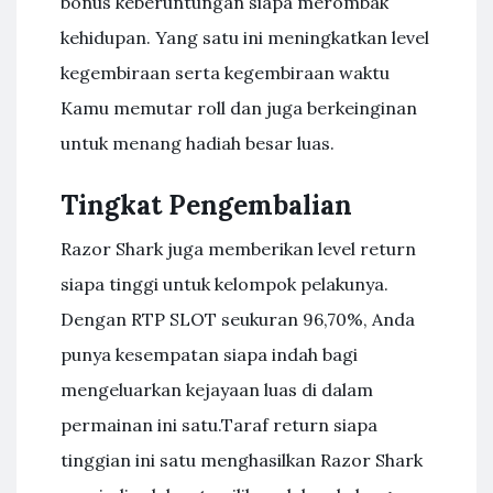
bonus keberuntungan siapa merombak
kehidupan. Yang satu ini meningkatkan level
kegembiraan serta kegembiraan waktu
Kamu memutar roll dan juga berkeinginan
untuk menang hadiah besar luas.
Tingkat Pengembalian
Razor Shark juga memberikan level return
siapa tinggi untuk kelompok pelakunya.
Dengan RTP SLOT seukuran 96,70%, Anda
punya kesempatan siapa indah bagi
mengeluarkan kejayaan luas di dalam
permainan ini satu.Taraf return siapa
tinggian ini satu menghasilkan Razor Shark