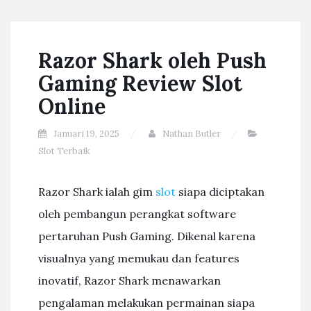
Razor Shark oleh Push
Gaming Review Slot
Online
Januari 19, 2025
Nathan Butler
Slot Terbaik
Razor Shark ialah gim
slot
siapa diciptakan
oleh pembangun perangkat software
pertaruhan Push Gaming. Dikenal karena
visualnya yang memukau dan features
inovatif, Razor Shark menawarkan
pengalaman melakukan permainan siapa