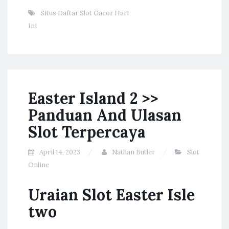
Situs Daftar Slot Gacor Hari
Ini
Easter Island 2 >>
Panduan And Ulasan
Slot Terpercaya
April 14, 2023
Nathan Butler
Slot
Online
Uraian Slot Easter Isle
two