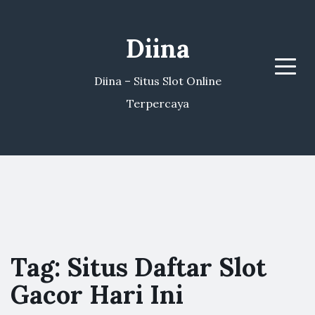
Diina
Menu
Diina – Situs Slot Online
Terpercaya
Tag:
Situs Daftar Slot
Gacor Hari Ini