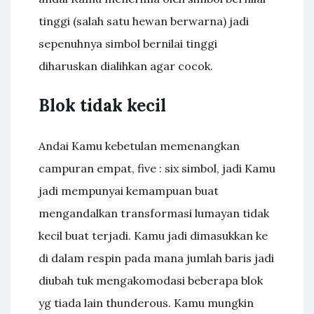
tinggi (salah satu hewan berwarna) jadi
sepenuhnya simbol bernilai tinggi
diharuskan dialihkan agar cocok.
Blok tidak kecil
Andai Kamu kebetulan memenangkan
campuran empat, five : six simbol, jadi Kamu
jadi mempunyai kemampuan buat
mengandalkan transformasi lumayan tidak
kecil buat terjadi. Kamu jadi dimasukkan ke
di dalam respin pada mana jumlah baris jadi
diubah tuk mengakomodasi beberapa blok
yg tiada lain thunderous. Kamu mungkin