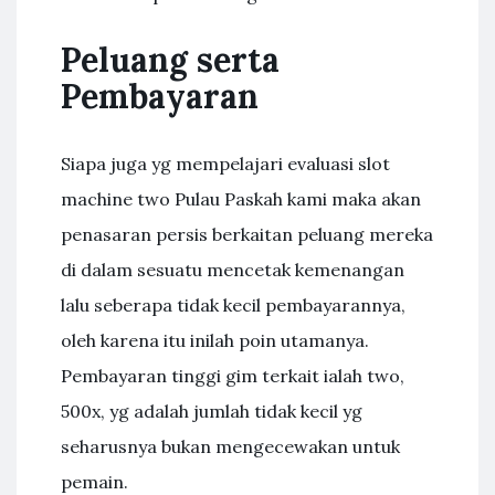
Peluang serta
Pembayaran
Siapa juga yg mempelajari evaluasi slot
machine two Pulau Paskah kami maka akan
penasaran persis berkaitan peluang mereka
di dalam sesuatu mencetak kemenangan
lalu seberapa tidak kecil pembayarannya,
oleh karena itu inilah poin utamanya.
Pembayaran tinggi gim terkait ialah two,
500x, yg adalah jumlah tidak kecil yg
seharusnya bukan mengecewakan untuk
pemain.