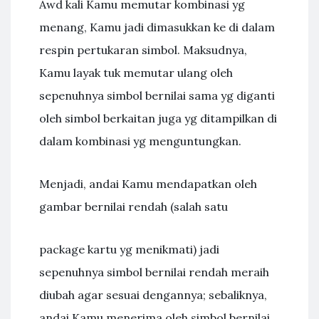
Awd kali Kamu memutar kombinasi yg
menang, Kamu jadi dimasukkan ke di dalam
respin pertukaran simbol. Maksudnya,
Kamu layak tuk memutar ulang oleh
sepenuhnya simbol bernilai sama yg diganti
oleh simbol berkaitan juga yg ditampilkan di
dalam kombinasi yg menguntungkan.
Menjadi, andai Kamu mendapatkan oleh
gambar bernilai rendah (salah satu
package kartu yg menikmati) jadi
sepenuhnya simbol bernilai rendah meraih
diubah agar sesuai dengannya; sebaliknya,
andai Kamu menerima oleh simbol bernilai