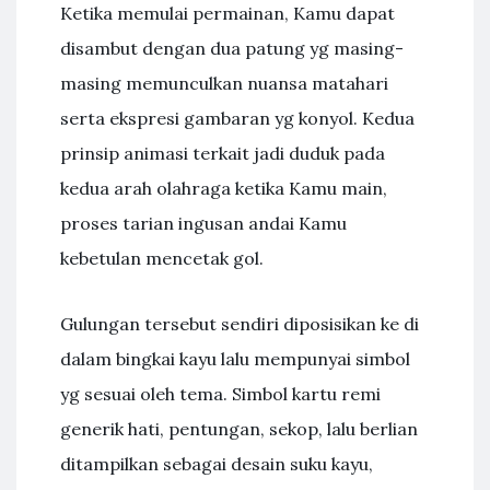
Ketika memulai permainan, Kamu dapat
disambut dengan dua patung yg masing-
masing memunculkan nuansa matahari
serta ekspresi gambaran yg konyol. Kedua
prinsip animasi terkait jadi duduk pada
kedua arah olahraga ketika Kamu main,
proses tarian ingusan andai Kamu
kebetulan mencetak gol.
Gulungan tersebut sendiri diposisikan ke di
dalam bingkai kayu lalu mempunyai simbol
yg sesuai oleh tema. Simbol kartu remi
generik hati, pentungan, sekop, lalu berlian
ditampilkan sebagai desain suku kayu,