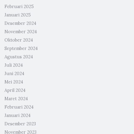
Februari 2025
Januari 2025
Desember 2024
November 2024
Oktober 2024
September 2024
Agustus 2024
Juli 2024
Juni 2024
Mei 2024
April 2024
Maret 2024
Februari 2024
Januari 2024
Desember 2023
November 2023