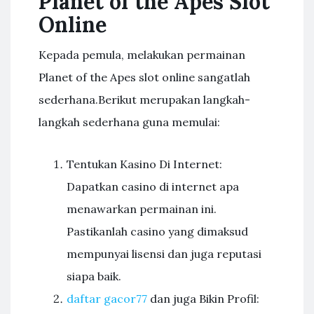
Planet of the Apes Slot
Online
Kepada pemula, melakukan permainan
Planet of the Apes slot online sangatlah
sederhana.Berikut merupakan langkah-
langkah sederhana guna memulai:
Tentukan Kasino Di Internet:
Dapatkan casino di internet apa
menawarkan permainan ini.
Pastikanlah casino yang dimaksud
mempunyai lisensi dan juga reputasi
siapa baik.
daftar gacor77
dan juga Bikin Profil: