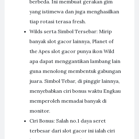
berbeda. Ini membuat gerakan gim
yang istimewa dan juga menghasilkan
tiap rotasi terasa fresh.
Wilds serta Simbol Tersebar: Mirip
banyak slot gacor lainnya, Planet of
the Apes slot gacor punya ikon Wild
apa dapat menggantikan lambang lain
guna menolong membentuk gabungan
juara. Simbol Tebar, di pinggir lainnya,
menyebabkan ciri bonus waktu Engkau
memperoleh memadai banyak di
monitor.
Ciri Bonus: Salah no.1 daya seret
terbesar dari slot gacor ini ialah ciri