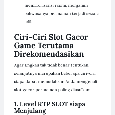
memiliki lisensi resmi, menjamin
bahwasanya permainan terjadi secara
adil.
Ciri-Ciri Slot Gacor
Game Terutama
Direkomendasikan
Agar Engkau tak tidak benar tentukan,
selanjutnya merupakan beberapa ciri-ciri
siapa dapat memudahkan Anda mengenali
slot gacor permainan paling diusulkan:
1. Level RTP SLOT siapa
Menjulang