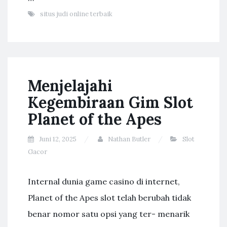
situs judi online terbaik
Menjelajahi
Kegembiraan Gim Slot
Planet of the Apes
Juni 12, 2025
Nathan Butler
Slot
Gacor
Internal dunia game casino di internet,
Planet of the Apes slot telah berubah tidak
benar nomor satu opsi yang ter- menarik