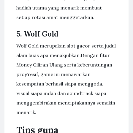
hadiah utama yang menarik membuat
setiap rotasi amat menggetarkan.
5. Wolf Gold
Wolf Gold merupakan slot gacor serta judul
alam buas apa menakjubkan.Dengan fitur
Money Giliran Ulang serta keberuntungan
progresif, game ini menawarkan
kesempatan berhasil siapa menggoda.
Visual siapa indah dan soundtrack siapa
menggembirakan menciptakannya semakin
menarik.
Tips guna