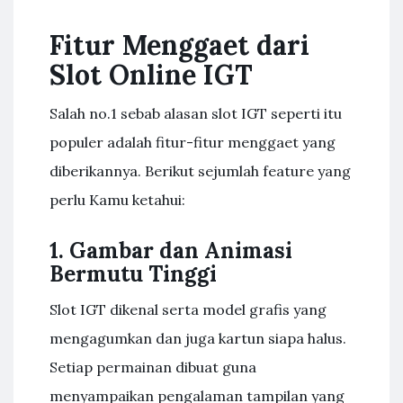
Fitur Menggaet dari
Slot Online IGT
Salah no.1 sebab alasan slot IGT seperti itu
populer adalah fitur-fitur menggaet yang
diberikannya. Berikut sejumlah feature yang
perlu Kamu ketahui:
1. Gambar dan Animasi
Bermutu Tinggi
Slot IGT dikenal serta model grafis yang
mengagumkan dan juga kartun siapa halus.
Setiap permainan dibuat guna
menyampaikan pengalaman tampilan yang