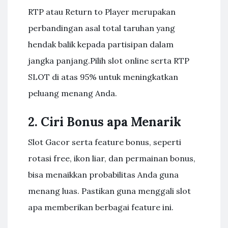
RTP atau Return to Player merupakan
perbandingan asal total taruhan yang
hendak balik kepada partisipan dalam
jangka panjang.Pilih slot online serta RTP
SLOT di atas 95% untuk meningkatkan
peluang menang Anda.
2. Ciri Bonus apa Menarik
Slot Gacor serta feature bonus, seperti
rotasi free, ikon liar, dan permainan bonus,
bisa menaikkan probabilitas Anda guna
menang luas. Pastikan guna menggali slot
apa memberikan berbagai feature ini.