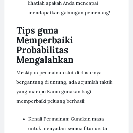
lihatlah apakah Anda mencapai
mendapatkan gabungan pemenang!
Tips guna
Memperbaiki
Probabilitas
Mengalahkan
Meskipun permainan slot di dasarnya
bergantung di untung, ada sejumlah taktik
yang mampu Kamu gunakan bagi
memperbaiki peluang berhasil:
Kenali Permainan: Gunakan masa
untuk menyadari semua fitur serta