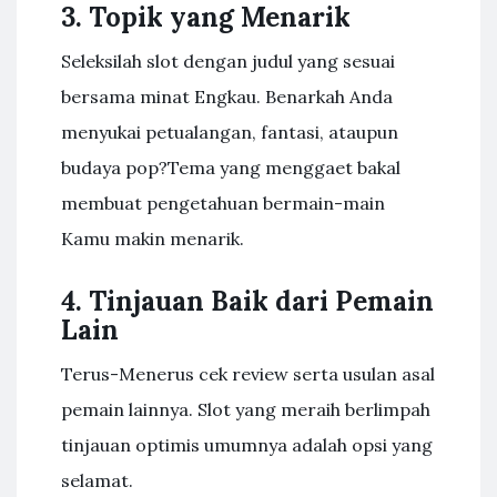
3. Topik yang Menarik
Seleksilah slot dengan judul yang sesuai
bersama minat Engkau. Benarkah Anda
menyukai petualangan, fantasi, ataupun
budaya pop?Tema yang menggaet bakal
membuat pengetahuan bermain-main
Kamu makin menarik.
4. Tinjauan Baik dari Pemain
Lain
Terus-Menerus cek review serta usulan asal
pemain lainnya. Slot yang meraih berlimpah
tinjauan optimis umumnya adalah opsi yang
selamat.