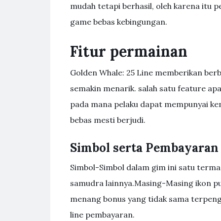
mudah tetapi berhasil, oleh karena it
game bebas kebingungan.
Fitur permainan
Golden Whale: 25 Line memberikan berb
semakin menarik. salah satu feature a
pada mana pelaku dapat mempunyai k
bebas mesti berjudi.
Simbol serta Pembayaran
Simbol-Simbol dalam gim ini satu termasu
samudra lainnya.Masing-Masing ikon pu
menang bonus yang tidak sama terpen
line pembayaran.