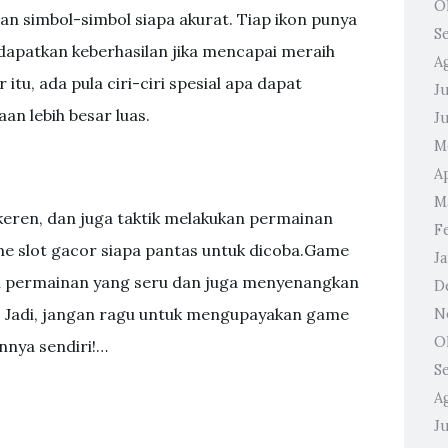
O
n simbol-simbol siapa akurat. Tiap ikon punya
S
ndapatkan keberhasilan jika mencapai meraih
A
itu, ada pula ciri-ciri spesial apa dapat
Ju
an lebih besar luas.
J
M
A
M
keren, dan juga taktik melakukan permainan
F
game slot gacor siapa pantas untuk dicoba.Game
J
n permainan yang seru dan juga menyenangkan
D
e. Jadi, jangan ragu untuk mengupayakan game
N
O
nnya sendiri!…
S
A
Ju