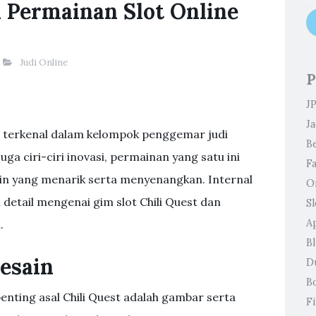
n Permainan Slot Online
Judi Online
P
JP
J
ng terkenal dalam kelompok penggemar judi
B
uga ciri-ciri inovasi, permainan yang satu ini
F
 yang menarik serta menyenangkan. Internal
O
i detail mengenai gim slot Chili Quest dan
S
A
.
Bl
esain
D
B
penting asal Chili Quest adalah gambar serta
F