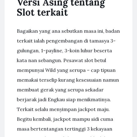
Versi Asing tentang
Slot terkait
Bagaikan yang ana sebutkan masa ini, badan
terkait ialah pengembangan di tamasya 3-
gulungan, 1-payline, 3-koin luhur beserta
kata nan sebangun. Pesawat slot betul
mempunyai Wild yang serupa – cap tipuan
memakai terselip kurang kesesuaian namun
membuat gerak yang serupa sekadar
berjarak jadi Engkau siap menikmatinya.
Terkait selalu menyimpan jackpot maju.
Begitu kembali, jackpot mampu sidi cuma
masa bertentangan tertinggi 3 kekayaan