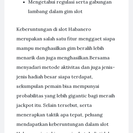
Mengetahui regulasi serta gabungan
lambang dalam gim slot
Keberuntungan di slot Habanero
merupakan salah satu fitur menggaet siapa
mampu menghasilkan gim beralih lebih
menarik dan juga menghasilkan.Bersama
menyadari metode aktivitas dan juga jenis-
jenis hadiah besar siapa terdapat,
sekumpulan pemain bisa mempunyai
probabilitas yang lebih gigantic bagi meraih
jackpot itu. Selain tersebut, serta
menerapkan taktik apa tepat, peluang
mendapatkan keberuntungan dalam slot