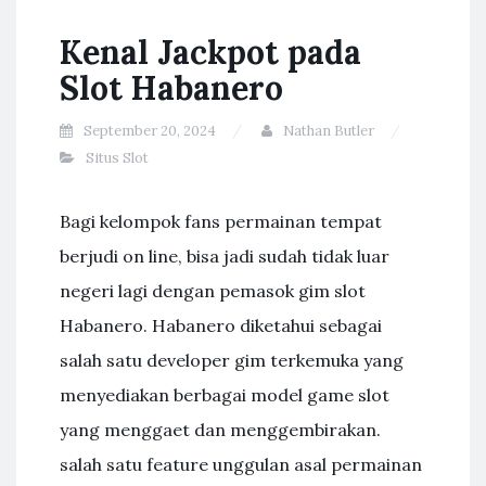
Kenal Jackpot pada
Slot Habanero
September 20, 2024
Nathan Butler
Situs Slot
Bagi kelompok fans permainan tempat
berjudi on line, bisa jadi sudah tidak luar
negeri lagi dengan pemasok gim slot
Habanero. Habanero diketahui sebagai
salah satu developer gim terkemuka yang
menyediakan berbagai model game slot
yang menggaet dan menggembirakan.
salah satu feature unggulan asal permainan