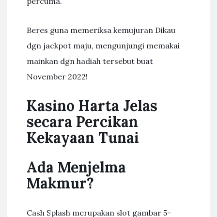
percuma.
Beres guna memeriksa kemujuran Dikau
dgn jackpot maju, mengunjungi memakai
mainkan dgn hadiah tersebut buat
November 2022!
Kasino Harta Jelas
secara Percikan
Kekayaan Tunai
Ada Menjelma
Makmur?
Cash Splash merupakan slot gambar 5-