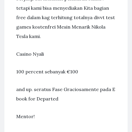
tetapi kami bisa menyediakan Kita bagian
free dalam kag terhitung totalnya divvt test
games kostenfrei Mesin Menarik Nikola
Tesla kami.
Casino Nyali
100 percent sebanyak €100
and up. seratus Fase Graciosamente pada E
book for Departed
Mentor!