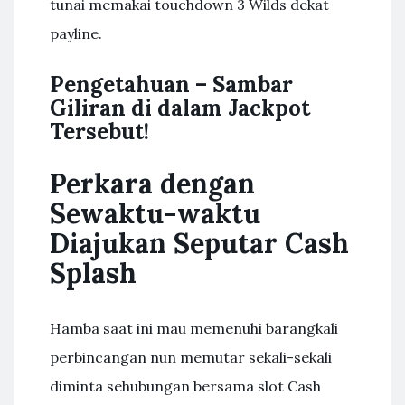
tunai memakai touchdown 3 Wilds dekat
payline.
Pengetahuan – Sambar
Giliran di dalam Jackpot
Tersebut!
Perkara dengan
Sewaktu-waktu
Diajukan Seputar Cash
Splash
Hamba saat ini mau memenuhi barangkali
perbincangan nun memutar sekali-sekali
diminta sehubungan bersama slot Cash