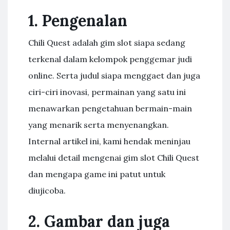
1. Pengenalan
Chili Quest adalah gim slot siapa sedang
terkenal dalam kelompok penggemar judi
online. Serta judul siapa menggaet dan juga
ciri-ciri inovasi, permainan yang satu ini
menawarkan pengetahuan bermain-main
yang menarik serta menyenangkan.
Internal artikel ini, kami hendak meninjau
melalui detail mengenai gim slot Chili Quest
dan mengapa game ini patut untuk
diujicoba.
2. Gambar dan juga