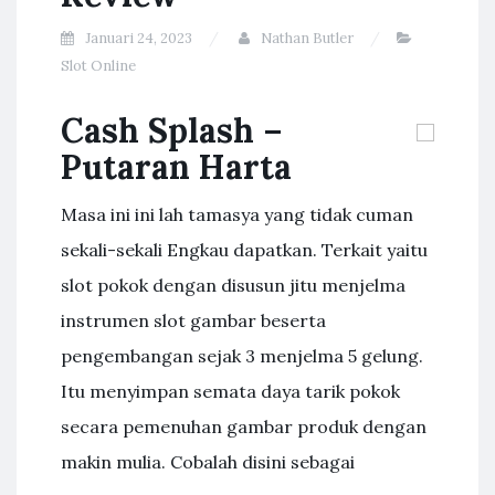
Januari 24, 2023
Nathan Butler
Slot Online
Cash Splash –
Putaran Harta
Masa ini ini lah tamasya yang tidak cuman
sekali-sekali Engkau dapatkan. Terkait yaitu
slot pokok dengan disusun jitu menjelma
instrumen slot gambar beserta
pengembangan sejak 3 menjelma 5 gelung.
Itu menyimpan semata daya tarik pokok
secara pemenuhan gambar produk dengan
makin mulia. Cobalah disini sebagai