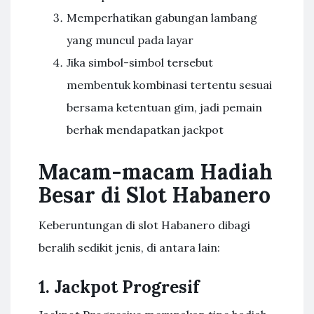
Memperhatikan gabungan lambang
yang muncul pada layar
Jika simbol-simbol tersebut
membentuk kombinasi tertentu sesuai
bersama ketentuan gim, jadi pemain
berhak mendapatkan jackpot
Macam-macam Hadiah
Besar di Slot Habanero
Keberuntungan di slot Habanero dibagi
beralih sedikit jenis, di antara lain:
1. Jackpot Progresif