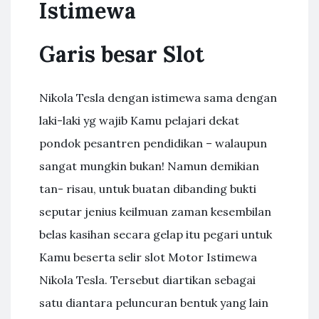
Istimewa
Garis besar Slot
Nikola Tesla dengan istimewa sama dengan
laki-laki yg wajib Kamu pelajari dekat
pondok pesantren pendidikan – walaupun
sangat mungkin bukan! Namun demikian
tan- risau, untuk buatan dibanding bukti
seputar jenius keilmuan zaman kesembilan
belas kasihan secara gelap itu pegari untuk
Kamu beserta selir slot Motor Istimewa
Nikola Tesla. Tersebut diartikan sebagai
satu diantara peluncuran bentuk yang lain