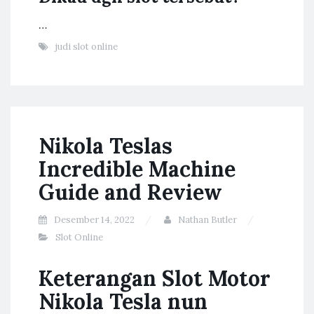
…
judi slot online
Nikola Teslas
Incredible Machine
Guide and Review
Desember 14, 2022
Nathan Butler
Slot Online
Keterangan Slot Motor
Nikola Tesla nun