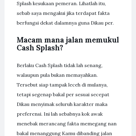
Splash kesukaan pemeran. Lihatlah itu,
sebab saya mengakui jika terdapat fakta
berfungsi dekat dalamnya guna Dikau per.
Macam mana jalan memukul
Cash Splash?
Berlaku Cash Splash tidak lah senang,
walaupun pula bukan memayahkan.
Tersebut siap tampak leceh di mulanya,
tetapi segenap bakal per sesuai secepat
Dikau menyimak seluruh karakter maka
preferensi. Ini lah sebabnya kok awak
menebak merancang fakta memegang nan
bakal menanggung Kamu dibanding jalan