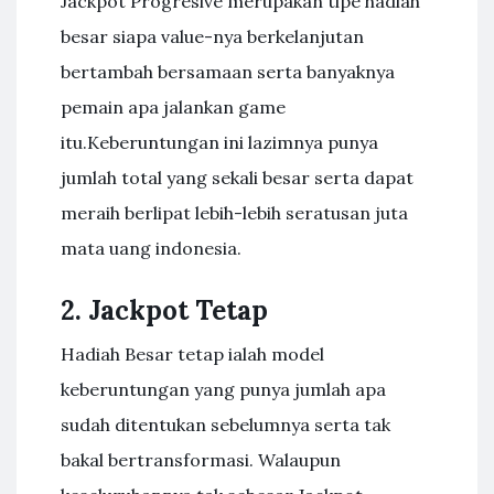
Jackpot Progresive merupakan tipe hadiah
besar siapa value-nya berkelanjutan
bertambah bersamaan serta banyaknya
pemain apa jalankan game
itu.Keberuntungan ini lazimnya punya
jumlah total yang sekali besar serta dapat
meraih berlipat lebih-lebih seratusan juta
mata uang indonesia.
2. Jackpot Tetap
Hadiah Besar tetap ialah model
keberuntungan yang punya jumlah apa
sudah ditentukan sebelumnya serta tak
bakal bertransformasi. Walaupun