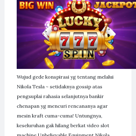
Wujud gede konspirasi yg tentang melalui
Nikola Tesla ~ setidaknya gossip atas
pengsuplai rahasia selanjutnya bankir
chenapan yg mencuri rencananya agar
mesin kraft cuma-cuma! Untungnya,
keseluruhan gak hilang berkat video slot
machine Unbelievable Equipment Nikola