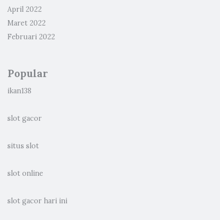
April 2022
Maret 2022
Februari 2022
Popular
ikan138
slot gacor
situs slot
slot online
slot gacor hari ini