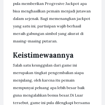
pula memberikan Progresive Jackpot apa
bisa menghasilkan pemain menjadi jutawan
dalam sejenak. Bagi memenangkan jackpot
yang satu ini, partisipan wajib berhasil
meraih gabungan simbol yang akurat di
masing-masing putaran.
Keistimewaannya
Salah satu keunggulan dari game ini
merupakan tingkat pengembalian siapa
menjulang, oleh karena itu pemain
mempunyai peluang apa lebih besar baik
guna mengalahkan bonus besar.Di Luar
tersebut, game ini pula dilengkapi bersama