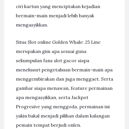
ciri kartun yang menciptakan kejadian
bermain-main menjadi lebih banyak
mengasyikkan.
Situs Slot online Golden Whale: 25 Line
merupakan gim apa sesuai guna
sekumpulan fans slot gacor siapa
menelusuri pengetahuan bermain-main apa
menggembirakan dan juga menggaet. Serta
gambar siapa menawan, feature permainan
apa mengasyikkan, serta Jackpot
Progresive yang menggoda, permainan ini
yakin bakal menjadi pilihan dalam kalangan
pemain tempat berjudi onlen.