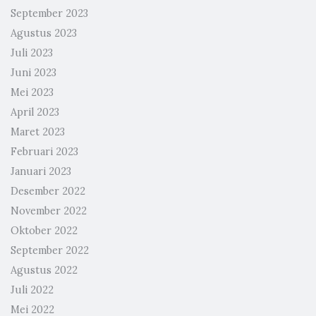
September 2023
Agustus 2023
Juli 2023
Juni 2023
Mei 2023
April 2023
Maret 2023
Februari 2023
Januari 2023
Desember 2022
November 2022
Oktober 2022
September 2022
Agustus 2022
Juli 2022
Mei 2022