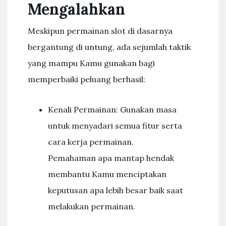
Mengalahkan
Meskipun permainan slot di dasarnya
bergantung di untung, ada sejumlah taktik
yang mampu Kamu gunakan bagi
memperbaiki peluang berhasil:
Kenali Permainan: Gunakan masa
untuk menyadari semua fitur serta
cara kerja permainan.
Pemahaman apa mantap hendak
membantu Kamu menciptakan
keputusan apa lebih besar baik saat
melakukan permainan.