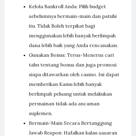
Kelola Bankroll Anda: Pilih budget
sebelumnya bermain-main dan patuhi
itu. Tidak Boleh terpikat bagi
menggunakan lebih banyak berlimpah
dana lebih baik yang Anda rencanakan.
Gunakan Bonus: Terus-Menerus cari
tahu tentang bonus dan juga promosi
siapa ditawarkan oleh casino. Ini dapat
memberikan Kamu lebih banyak
berlimpah peluang untuk melakukan
permainan tidak ada ancaman
suplemen.
Bermain-Main Secara Bertanggung
Jawab Respon: Hafalkan kalau sasaran