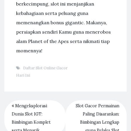
berkecimpung, slot ini menjanjikan
kebahagiaan serta peluang guna
memenangkan bonus gigantic. Makanya,
persiapkan sendiri Kamu guna menerobos
alam Planet of the Apes serta nikmati tiap
momennya!
Daftar Slot Online Gacor
Hari Ini
Mengeksplorasi
Slot Gacor Permainan
Dunia Slot IGT:
Paling Disarankan:
Bimbingan Komplet
Bimbingan Lengkap
serta Menarik
guna Pelaku Slot