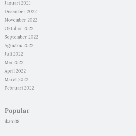
Januari 2023
Desember 2022
November 2022
Oktober 2022
September 2022
Agustus 2022
Juli 2022
Mei 2022
April 2022
Maret 2022
Februari 2022
Popular
ikan138