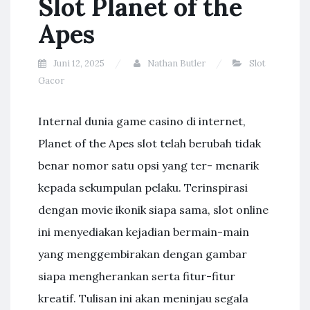
Slot Planet of the
Apes
Juni 12, 2025
Nathan Butler
Slot
Gacor
Internal dunia game casino di internet,
Planet of the Apes slot telah berubah tidak
benar nomor satu opsi yang ter- menarik
kepada sekumpulan pelaku. Terinspirasi
dengan movie ikonik siapa sama, slot online
ini menyediakan kejadian bermain-main
yang menggembirakan dengan gambar
siapa mengherankan serta fitur-fitur
kreatif. Tulisan ini akan meninjau segala