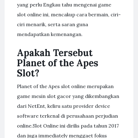
yang perlu Engkau tahu mengenai game
slot online ini, mencakup cara bermain, ciri-
ciri menarik, serta saran guna
mendapatkan kemenangan.
Apakah Tersebut
Planet of the Apes
Slot?
Planet of the Apes slot online merupakan
game mesin slot gacor yang dikembangkan
dari NetEnt, keliru satu provider device
software terkenal di perusahaan perjudian
online.Slot Online ini dirilis pada tahun 2017
dan juga immediately menggaet fokus