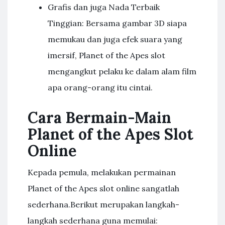
Grafis dan juga Nada Terbaik
Tinggian: Bersama gambar 3D siapa
memukau dan juga efek suara yang
imersif, Planet of the Apes slot
mengangkut pelaku ke dalam alam film
apa orang-orang itu cintai.
Cara Bermain-Main
Planet of the Apes Slot
Online
Kepada pemula, melakukan permainan
Planet of the Apes slot online sangatlah
sederhana.Berikut merupakan langkah-
langkah sederhana guna memulai: