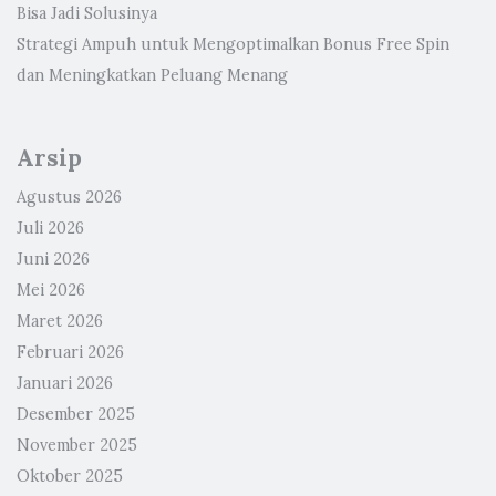
Bisa Jadi Solusinya
Strategi Ampuh untuk Mengoptimalkan Bonus Free Spin
dan Meningkatkan Peluang Menang
Arsip
Agustus 2026
Juli 2026
Juni 2026
Mei 2026
Maret 2026
Februari 2026
Januari 2026
Desember 2025
November 2025
Oktober 2025