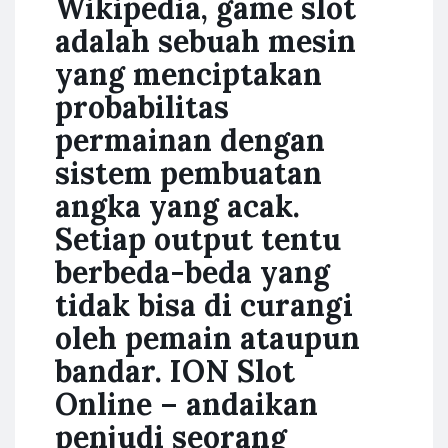
Wikipedia, game slot
adalah sebuah mesin
yang menciptakan
probabilitas
permainan dengan
sistem pembuatan
angka yang acak.
Setiap output tentu
berbeda-beda yang
tidak bisa di curangi
oleh pemain ataupun
bandar. ION Slot
Online – andaikan
penjudi seorang