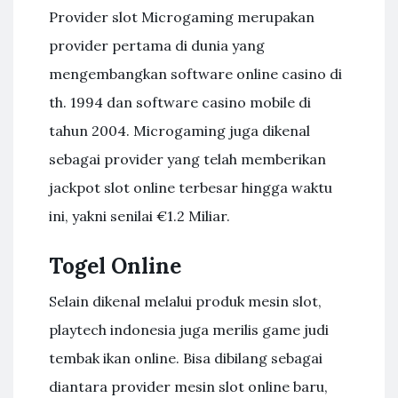
Provider slot Microgaming merupakan
provider pertama di dunia yang
mengembangkan software online casino di
th. 1994 dan software casino mobile di
tahun 2004. Microgaming juga dikenal
sebagai provider yang telah memberikan
jackpot slot online terbesar hingga waktu
ini, yakni senilai €1.2 Miliar.
Togel Online
Selain dikenal melalui produk mesin slot,
playtech indonesia juga merilis game judi
tembak ikan online. Bisa dibilang sebagai
diantara provider mesin slot online baru,