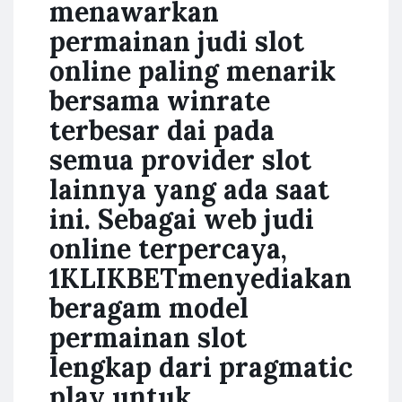
menawarkan
permainan judi slot
online paling menarik
bersama winrate
terbesar dai pada
semua provider slot
lainnya yang ada saat
ini. Sebagai web judi
online terpercaya,
1KLIKBETmenyediakan
beragam model
permainan slot
lengkap dari pragmatic
play untuk