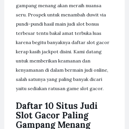
gampang menang akan meraih nuansa
seru. Prospek untuk menambah duwit via
pundi-pundi hasil main judi slot bonus
terbesar tentu bakal amat terbuka luas
karena begitu banyaknya daftar slot gacor
kerap kasih jackpot disini. Kami datang
untuk memberikan keamanan dan
kenyamanan di dalam bermain judi online,
salah satunya yang paling banyak dicari
yaitu sediakan ratusan game slot gacor.
Daftar 10 Situs Judi
Slot Gacor Paling
Gampang Menang