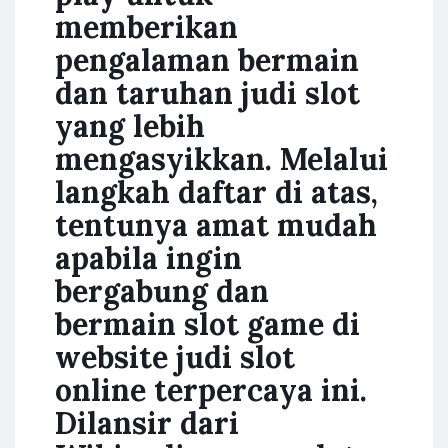
memberikan
pengalaman bermain
dan taruhan judi slot
yang lebih
mengasyikkan. Melalui
langkah daftar di atas,
tentunya amat mudah
apabila ingin
bergabung dan
bermain slot game di
website judi slot
online terpercaya ini.
Dilansir dari