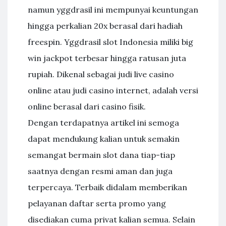
namun yggdrasil ini mempunyai keuntungan
hingga perkalian 20x berasal dari hadiah
freespin. Yggdrasil slot Indonesia miliki big
win jackpot terbesar hingga ratusan juta
rupiah. Dikenal sebagai judi live casino
online atau judi casino internet, adalah versi
online berasal dari casino fisik.
Dengan terdapatnya artikel ini semoga
dapat mendukung kalian untuk semakin
semangat bermain slot dana tiap-tiap
saatnya dengan resmi aman dan juga
terpercaya. Terbaik didalam memberikan
pelayanan daftar serta promo yang
disediakan cuma privat kalian semua. Selain