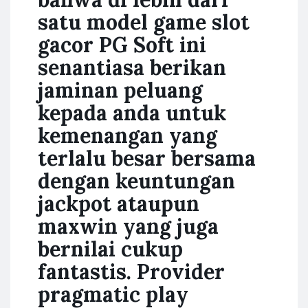
satu model game slot
gacor PG Soft ini
senantiasa berikan
jaminan peluang
kepada anda untuk
kemenangan yang
terlalu besar bersama
dengan keuntungan
jackpot ataupun
maxwin yang juga
bernilai cukup
fantastis. Provider
pragmatic play