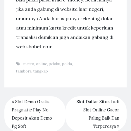
jika anda gabung di website luar negeri,
umumnya Anda harus punya rekening dolar
atau minimum kartu kredit untuk keperluan
transaksi demikian juga andaikan gabung di
web sbobet.com.
metro
,
online
,
pelaku
,
polda
,
tambora
,
tangkap
Slot Demo Gratis
Slot Daftar Situs Judi
Pragmatic Play No
Slot Online Gacor
Deposit Akun Demo
Paling Baik Dan
Pg Soft
Terpercaya