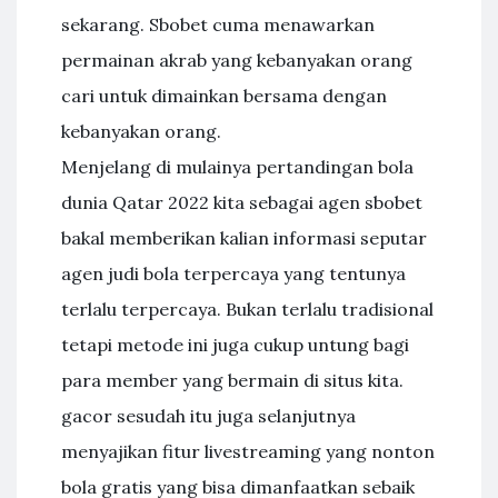
sekarang. Sbobet cuma menawarkan
permainan akrab yang kebanyakan orang
cari untuk dimainkan bersama dengan
kebanyakan orang.
Menjelang di mulainya pertandingan bola
dunia Qatar 2022 kita sebagai agen sbobet
bakal memberikan kalian informasi seputar
agen judi bola terpercaya yang tentunya
terlalu terpercaya. Bukan terlalu tradisional
tetapi metode ini juga cukup untung bagi
para member yang bermain di situs kita.
gacor sesudah itu juga selanjutnya
menyajikan fitur livestreaming yang nonton
bola gratis yang bisa dimanfaatkan sebaik