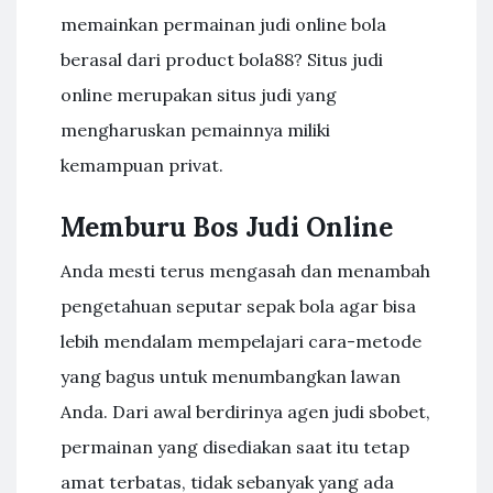
memainkan permainan judi online bola
berasal dari product bola88? Situs judi
online merupakan situs judi yang
mengharuskan pemainnya miliki
kemampuan privat.
Memburu Bos Judi Online
Anda mesti terus mengasah dan menambah
pengetahuan seputar sepak bola agar bisa
lebih mendalam mempelajari cara-metode
yang bagus untuk menumbangkan lawan
Anda. Dari awal berdirinya agen judi sbobet,
permainan yang disediakan saat itu tetap
amat terbatas, tidak sebanyak yang ada