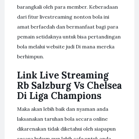
barangkali oleh para member. Keberadaan
dari fitur livestreaming nonton bola ini
amat berfaedah dan bermanfaat bagi para
pemain setidaknya untuk bisa pertandingan
bola melalui website judi Di mana mereka
berhimpun.
Link Live Streaming
Rb Salzburg Vs Chelsea
Di Liga Champions
Maka akan lebih baik dan nyaman anda
laksanakan taruhan bola secara online
dikarenakan tidak diketahui oleh siapapun
secara hukum pun lebih safe untuk anda