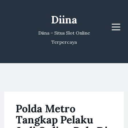
Diina
Menu
Diina – Situs Slot Online
Terpercaya
Polda Metro
Tangkap Pelaku