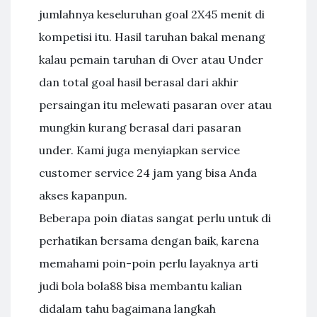
jumlahnya keseluruhan goal 2X45 menit di
kompetisi itu. Hasil taruhan bakal menang
kalau pemain taruhan di Over atau Under
dan total goal hasil berasal dari akhir
persaingan itu melewati pasaran over atau
mungkin kurang berasal dari pasaran
under. Kami juga menyiapkan service
customer service 24 jam yang bisa Anda
akses kapanpun.
Beberapa poin diatas sangat perlu untuk di
perhatikan bersama dengan baik, karena
memahami poin-poin perlu layaknya arti
judi bola bola88 bisa membantu kalian
didalam tahu bagaimana langkah