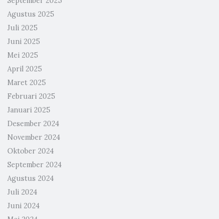
September 2025
Agustus 2025
Juli 2025
Juni 2025
Mei 2025
April 2025
Maret 2025
Februari 2025
Januari 2025
Desember 2024
November 2024
Oktober 2024
September 2024
Agustus 2024
Juli 2024
Juni 2024