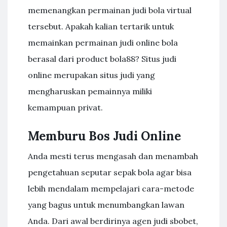
memenangkan permainan judi bola virtual
tersebut. Apakah kalian tertarik untuk
memainkan permainan judi online bola
berasal dari product bola88? Situs judi
online merupakan situs judi yang
mengharuskan pemainnya miliki
kemampuan privat.
Memburu Bos Judi Online
Anda mesti terus mengasah dan menambah
pengetahuan seputar sepak bola agar bisa
lebih mendalam mempelajari cara-metode
yang bagus untuk menumbangkan lawan
Anda. Dari awal berdirinya agen judi sbobet,