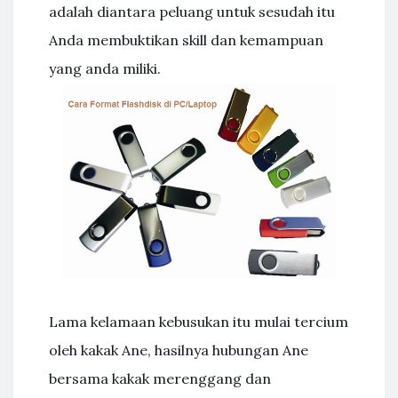
adalah diantara peluang untuk sesudah itu
Anda membuktikan skill dan kemampuan
yang anda miliki.
Lama kelamaan kebusukan itu mulai tercium
oleh kakak Ane, hasilnya hubungan Ane
bersama kakak merenggang dan