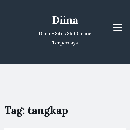
Diina
Menu
Diina – Situs Slot Online
Terpercaya
Tag:
tangkap