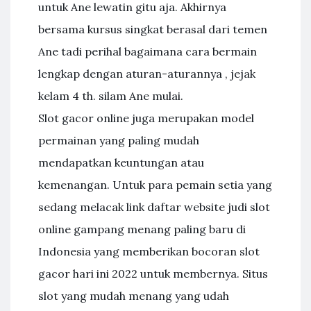
untuk Ane lewatin gitu aja. Akhirnya
bersama kursus singkat berasal dari temen
Ane tadi perihal bagaimana cara bermain
lengkap dengan aturan-aturannya , jejak
kelam 4 th. silam Ane mulai.
Slot gacor online juga merupakan model
permainan yang paling mudah
mendapatkan keuntungan atau
kemenangan. Untuk para pemain setia yang
sedang melacak link daftar website judi slot
online gampang menang paling baru di
Indonesia yang memberikan bocoran slot
gacor hari ini 2022 untuk membernya. Situs
slot yang mudah menang yang udah