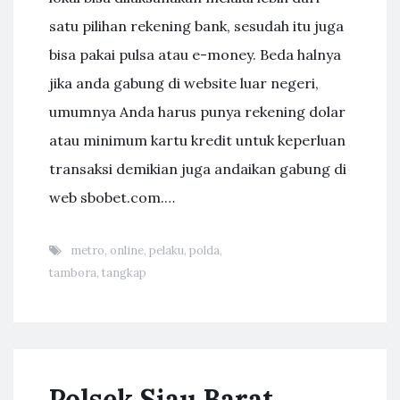
satu pilihan rekening bank, sesudah itu juga
bisa pakai pulsa atau e-money. Beda halnya
jika anda gabung di website luar negeri,
umumnya Anda harus punya rekening dolar
atau minimum kartu kredit untuk keperluan
transaksi demikian juga andaikan gabung di
web sbobet.com.…
metro
,
online
,
pelaku
,
polda
,
tambora
,
tangkap
Polsek Siau Barat