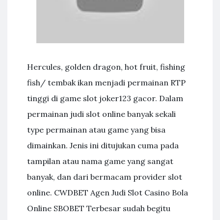
Hercules, golden dragon, hot fruit, fishing
fish/ tembak ikan menjadi permainan RTP
tinggi di game slot joker123 gacor. Dalam
permainan judi slot online banyak sekali
type permainan atau game yang bisa
dimainkan. Jenis ini ditujukan cuma pada
tampilan atau nama game yang sangat
banyak, dan dari bermacam provider slot
online. CWDBET Agen Judi Slot Casino Bola
Online SBOBET Terbesar sudah begitu