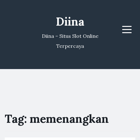
Diina
Menu
Diina – Situs Slot Online
Terpercaya
Tag:
memenangkan