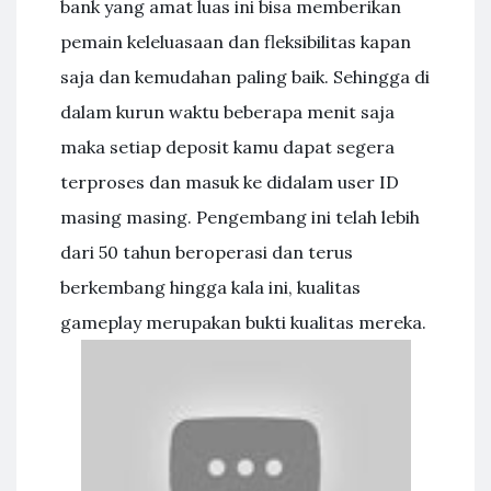
bank yang amat luas ini bisa memberikan
pemain keleluasaan dan fleksibilitas kapan
saja dan kemudahan paling baik. Sehingga di
dalam kurun waktu beberapa menit saja
maka setiap deposit kamu dapat segera
terproses dan masuk ke didalam user ID
masing masing. Pengembang ini telah lebih
dari 50 tahun beroperasi dan terus
berkembang hingga kala ini, kualitas
gameplay merupakan bukti kualitas mereka.