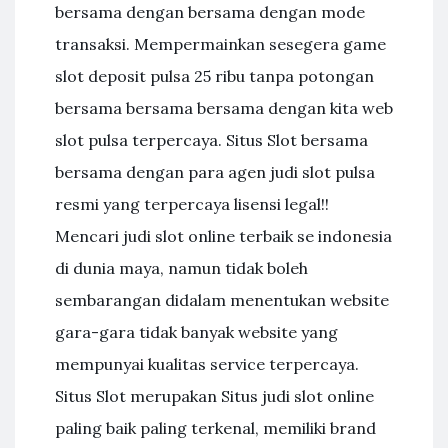
bersama dengan bersama dengan mode
transaksi. Mempermainkan sesegera game
slot deposit pulsa 25 ribu tanpa potongan
bersama bersama bersama dengan kita web
slot pulsa terpercaya. Situs Slot bersama
bersama dengan para agen judi slot pulsa
resmi yang terpercaya lisensi legal!!
Mencari judi slot online terbaik se indonesia
di dunia maya, namun tidak boleh
sembarangan didalam menentukan website
gara-gara tidak banyak website yang
mempunyai kualitas service terpercaya.
Situs Slot merupakan Situs judi slot online
paling baik paling terkenal, memiliki brand