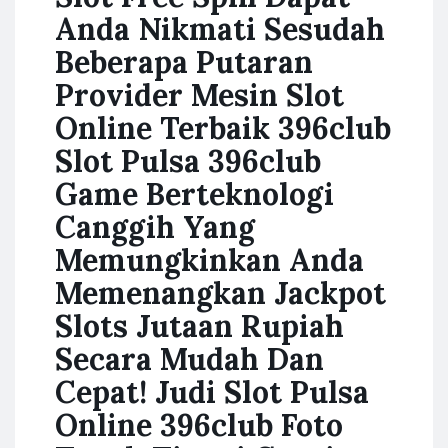
Anda Nikmati Sesudah
Beberapa Putaran
Provider Mesin Slot
Online Terbaik 396club
Slot Pulsa 396club
Game Berteknologi
Canggih Yang
Memungkinkan Anda
Memenangkan Jackpot
Slots Jutaan Rupiah
Secara Mudah Dan
Cepat! Judi Slot Pulsa
Online 396club Foto