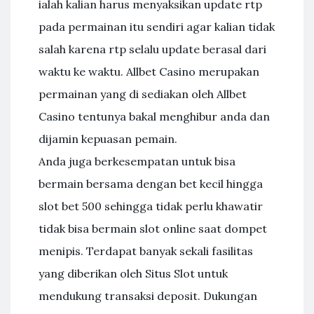
ialah kalian harus menyaksikan update rtp
pada permainan itu sendiri agar kalian tidak
salah karena rtp selalu update berasal dari
waktu ke waktu. Allbet Casino merupakan
permainan yang di sediakan oleh Allbet
Casino tentunya bakal menghibur anda dan
dijamin kepuasan pemain.
Anda juga berkesempatan untuk bisa
bermain bersama dengan bet kecil hingga
slot bet 500 sehingga tidak perlu khawatir
tidak bisa bermain slot online saat dompet
menipis. Terdapat banyak sekali fasilitas
yang diberikan oleh Situs Slot untuk
mendukung transaksi deposit. Dukungan