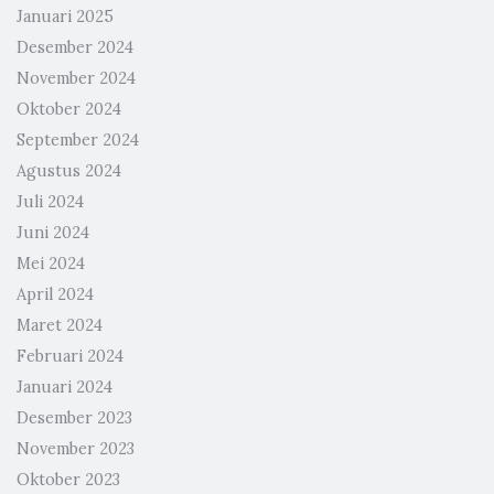
Januari 2025
Desember 2024
November 2024
Oktober 2024
September 2024
Agustus 2024
Juli 2024
Juni 2024
Mei 2024
April 2024
Maret 2024
Februari 2024
Januari 2024
Desember 2023
November 2023
Oktober 2023