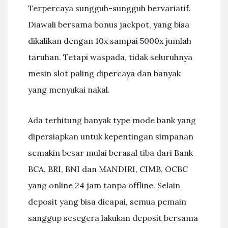
Terpercaya sungguh-sungguh bervariatif.
Diawali bersama bonus jackpot, yang bisa
dikalikan dengan 10x sampai 5000x jumlah
taruhan. Tetapi waspada, tidak seluruhnya
mesin slot paling dipercaya dan banyak
yang menyukai nakal.
Ada terhitung banyak type mode bank yang
dipersiapkan untuk kepentingan simpanan
semakin besar mulai berasal tiba dari Bank
BCA, BRI, BNI dan MANDIRI, CIMB, OCBC
yang online 24 jam tanpa offline. Selain
deposit yang bisa dicapai, semua pemain
sanggup sesegera lakukan deposit bersama