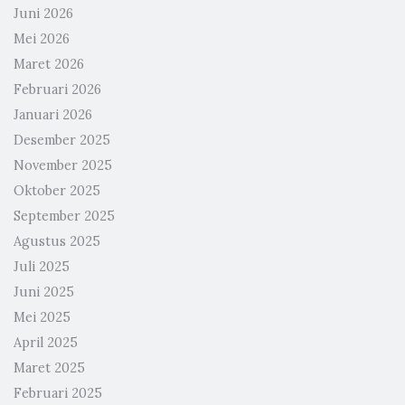
Juni 2026
Mei 2026
Maret 2026
Februari 2026
Januari 2026
Desember 2025
November 2025
Oktober 2025
September 2025
Agustus 2025
Juli 2025
Juni 2025
Mei 2025
April 2025
Maret 2025
Februari 2025