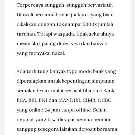
Terpercaya sungguh-sungguh bervariatif.
Diawali bersama bonus jackpot, yang bisa
dikalikan dengan 10x sampai 5000x jumlah
taruhan. Tetapi waspada, tidak seluruhnya
mesin slot paling dipercaya dan banyak
yang menyukai nakal.
Ada terhitung banyak type mode bank yang
dipersiapkan untuk kepentingan simpanan
semakin besar mulai berasal tiba dari Bank
BCA, BRI, BNI dan MANDIRI, CIMB, OCBC
yang online 24 jam tanpa offline. Selain
deposit yang bisa dicapai, semua pemain
sanggup sesegera lakukan deposit bersama