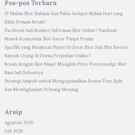
Pos-pos Terbaru
JP Malam Slot: Rahasia dan Fakta Jackpot Malam Hari yang
Bikin Pemain Betah?
Facebook Jadi Sumber Informasi Slot Online? Panduan
Masuk Komunitas Slot Gacor Tanpa Drama
Apa Sih yang Membuat Playtech Great Blue Jadi Slot Favorit
Banyak Orang di Dunia Perjudian Online?
Bosan dengan Slot Biasa? Mungkin Fitur Powernudge Slot
Bisa Jadi Solusinya
Strategi Ampuh untuk Mengoptimalkan Bonus Free Spin
dan Meningkatkan Peluang Menang
Arsip
Agustus 2026
Juli 2026