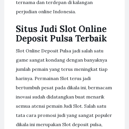
ternama dan terdepan di kalangan
perjudian online Indonesia.
Situs Judi Slot Online
Deposit Pulsa Terbaik
Slot Online Deposit Pulsa jadi salah satu
game sangat kondang dengan banyaknya
jumlah pemain yang terus meningkat tiap
harinya. Permainan Slot terus jadi
bertumbuh pesat pada dikala ini, bermacam
inovasi sudah didatangkan buat menarik
semua atensi pemain Judi Slot. Salah satu
tata cara promosi judi yang sangat populer
dikala ini merupakan Slot deposit pulsa,