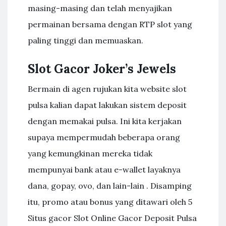
masing-masing dan telah menyajikan
permainan bersama dengan RTP slot yang
paling tinggi dan memuaskan.
Slot Gacor Joker’s Jewels
Bermain di agen rujukan kita website slot
pulsa kalian dapat lakukan sistem deposit
dengan memakai pulsa. Ini kita kerjakan
supaya mempermudah beberapa orang
yang kemungkinan mereka tidak
mempunyai bank atau e-wallet layaknya
dana, gopay, ovo, dan lain-lain . Disamping
itu, promo atau bonus yang ditawari oleh 5
Situs gacor Slot Online Gacor Deposit Pulsa