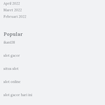
April 2022
Maret 2022
Februari 2022
Popular
ikan138
slot gacor
situs slot
slot online
slot gacor hari ini