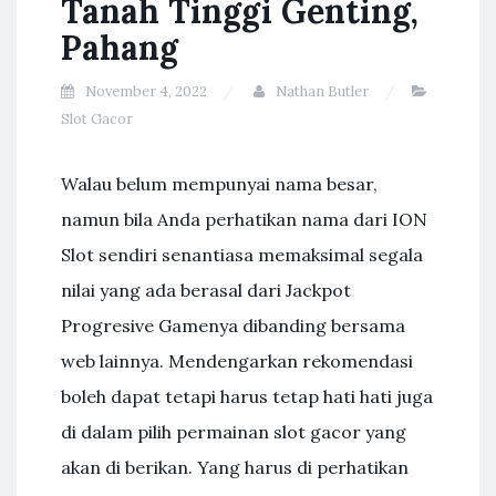
Tanah Tinggi Genting,
Pahang
November 4, 2022
Nathan Butler
Slot Gacor
Walau belum mempunyai nama besar,
namun bila Anda perhatikan nama dari ION
Slot sendiri senantiasa memaksimal segala
nilai yang ada berasal dari Jackpot
Progresive Gamenya dibanding bersama
web lainnya. Mendengarkan rekomendasi
boleh dapat tetapi harus tetap hati hati juga
di dalam pilih permainan slot gacor yang
akan di berikan. Yang harus di perhatikan