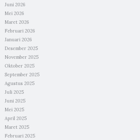
Juni 2026
Mei 2026
Maret 2026
Februari 2026
Januari 2026
Desember 2025
November 2025
Oktober 2025
September 2025
Agustus 2025
Juli 2025
Juni 2025
Mei 2025
April 2025
Maret 2025
Februari 2025