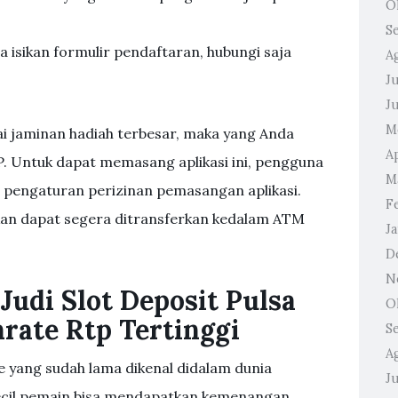
O
S
a isikan formulir pendaftaran, hubungi saja
A
Ju
J
M
i jaminan hadiah terbesar, maka yang Anda
A
BP. Untuk dapat memasang aplikasi ini, pengguna
M
pengaturan perizinan pemasangan aplikasi.
F
kan dapat segera ditransferkan kedalam ATM
J
D
N
udi Slot Deposit Pulsa
O
rate Rtp Tertinggi
S
A
 yang sudah lama dikenal didalam dunia
Ju
kecil pemain bisa mendapatkan kemenangan