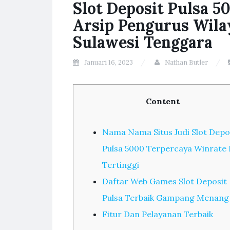
Slot Deposit Pulsa 5
Arsip Pengurus Wila
Sulawesi Tenggara
Januari 16, 2023
Nathan Butler
Content
Nama Nama Situs Judi Slot Depo
Pulsa 5000 Terpercaya Winrate 
Tertinggi
Daftar Web Games Slot Deposit
Pulsa Terbaik Gampang Menang
Fitur Dan Pelayanan Terbaik