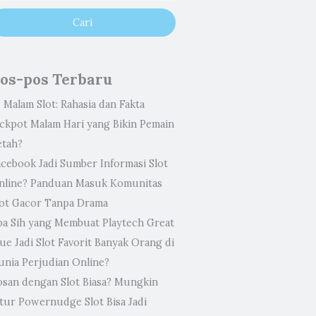
os-pos Terbaru
 Malam Slot: Rahasia dan Fakta
ackpot Malam Hari yang Bikin Pemain
etah?
acebook Jadi Sumber Informasi Slot
nline? Panduan Masuk Komunitas
lot Gacor Tanpa Drama
pa Sih yang Membuat Playtech Great
ue Jadi Slot Favorit Banyak Orang di
unia Perjudian Online?
osan dengan Slot Biasa? Mungkin
itur Powernudge Slot Bisa Jadi