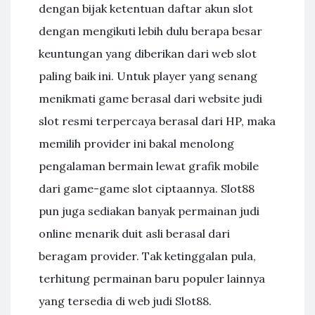
dengan bijak ketentuan daftar akun slot
dengan mengikuti lebih dulu berapa besar
keuntungan yang diberikan dari web slot
paling baik ini. Untuk player yang senang
menikmati game berasal dari website judi
slot resmi terpercaya berasal dari HP, maka
memilih provider ini bakal menolong
pengalaman bermain lewat grafik mobile
dari game-game slot ciptaannya. Slot88
pun juga sediakan banyak permainan judi
online menarik duit asli berasal dari
beragam provider. Tak ketinggalan pula,
terhitung permainan baru populer lainnya
yang tersedia di web judi Slot88.