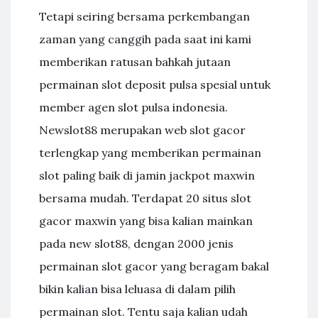
Tetapi seiring bersama perkembangan
zaman yang canggih pada saat ini kami
memberikan ratusan bahkah jutaan
permainan slot deposit pulsa spesial untuk
member agen slot pulsa indonesia.
Newslot88 merupakan web slot gacor
terlengkap yang memberikan permainan
slot paling baik di jamin jackpot maxwin
bersama mudah. Terdapat 20 situs slot
gacor maxwin yang bisa kalian mainkan
pada new slot88, dengan 2000 jenis
permainan slot gacor yang beragam bakal
bikin kalian bisa leluasa di dalam pilih
permainan slot. Tentu saja kalian udah