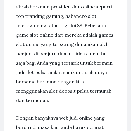
akrab bersama provider slot online seperti
top tranding gaming, habanero slot,
microgaming, atau rtg slot88. Beberapa
game slot online dari mereka adalah games
slot online yang tersering dimainkan oleh
penjudi di penjuru dunia. Tidak cuma itu
saja bagi Anda yang tertarik untuk bermain
judi slot pulsa maka mainkan taruhannya
bersama bersama dengan kita
menggunakan slot deposit pulsa termurah
dan termudah.
Dengan banyaknya web judi online yang
berdiri di masa kini, anda harus cermat