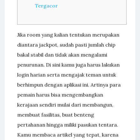
Tergacor
Jika room yang kalian tentukan merupakan
diantara jackpot, sudah pasti jumlah chip
bakal stabil dan tidak akan mengalami
penurunan. Di sini kamu juga harus lakukan
login harian serta mengajak teman untuk
berhimpun dengan aplikasi ini. Artinya para
pemain harus bisa mengembangkan
kerajaan sendiri mulai dari membangun,
membuat fasilitas, buat benteng
pertahanan hingga miliki pasukan tentara.
Kamu membaca artikel yang tepat, karena