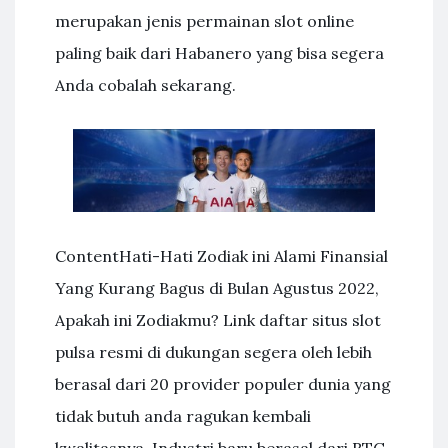
merupakan jenis permainan slot online
paling baik dari Habanero yang bisa segera
Anda cobalah sekarang.
ContentHati-Hati Zodiak ini Alami Finansial
Yang Kurang Bagus di Bulan Agustus 2022,
Apakah ini Zodiakmu? Link daftar situs slot
pulsa resmi di dukungan segera oleh lebih
berasal dari 20 provider populer dunia yang
tidak butuh anda ragukan kembali