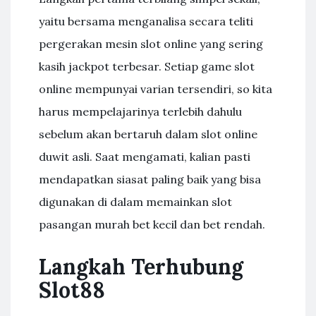
yaitu bersama menganalisa secara teliti
pergerakan mesin slot online yang sering
kasih jackpot terbesar. Setiap game slot
online mempunyai varian tersendiri, so kita
harus mempelajarinya terlebih dahulu
sebelum akan bertaruh dalam slot online
duwit asli. Saat mengamati, kalian pasti
mendapatkan siasat paling baik yang bisa
digunakan di dalam memainkan slot
pasangan murah bet kecil dan bet rendah.
Langkah Terhubung
Slot88