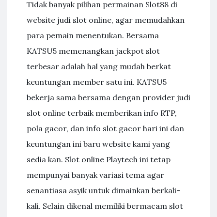
Tidak banyak pilihan permainan Slot88 di
website judi slot online, agar memudahkan
para pemain menentukan. Bersama
KATSU5 memenangkan jackpot slot
terbesar adalah hal yang mudah berkat
keuntungan member satu ini. KATSU5
bekerja sama bersama dengan provider judi
slot online terbaik memberikan info RTP,
pola gacor, dan info slot gacor hari ini dan
keuntungan ini baru website kami yang
sedia kan. Slot online Playtech ini tetap
mempunyai banyak variasi tema agar
senantiasa asyik untuk dimainkan berkali-
kali. Selain dikenal memiliki bermacam slot