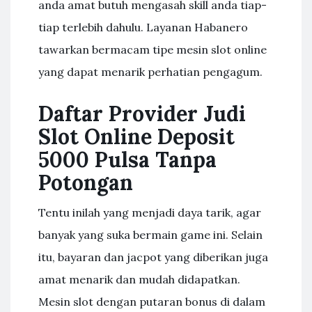
anda amat butuh mengasah skill anda tiap-
tiap terlebih dahulu. Layanan Habanero
tawarkan bermacam tipe mesin slot online
yang dapat menarik perhatian pengagum.
Daftar Provider Judi
Slot Online Deposit
5000 Pulsa Tanpa
Potongan
Tentu inilah yang menjadi daya tarik, agar
banyak yang suka bermain game ini. Selain
itu, bayaran dan jacpot yang diberikan juga
amat menarik dan mudah didapatkan.
Mesin slot dengan putaran bonus di dalam