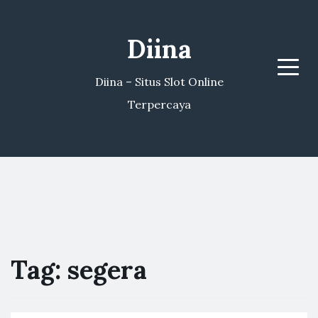
Diina
Menu
Diina – Situs Slot Online
Terpercaya
Tag:
segera