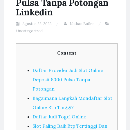
Pulsa Tanpa Potongan
Linkedin
Agustus 22, 2022
Nathan Butler
Uncategorized
Content
Daftar Provider Judi Slot Online
Deposit 5000 Pulsa Tanpa
Potongan
Bagaimana Langkah Mendaftar Slot
Online Rtp Tinggi?
Daftar Judi Togel Online
Slot Paling Baik Rtp Tertinggi Dan