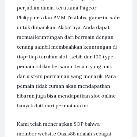
perjudian dunia, terutama Pagcor
Philippines dan BMM Testlabs, game ini safe
untuk dimainkan. Akibatnya, Anda dapat
menuai keuntungan dari bermain dengan
tenang sambil membuahkan keuntungan di
tiap-tiap taruhan slot. Lebih dar 100 type
pemain dibikin bersama desain yang unik
dan sistem permainan yang menarik. Para
pemain tidak cuman akan mendapatkan
hiburan juga bisa mendapatkan slot online
banyak duit dari permainan ini.
Kami telah menerapkan SOP bahwa
member website Oasis88 adalah sebagai