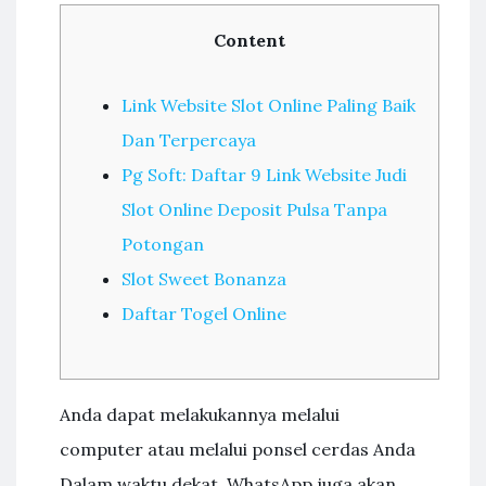
Content
Link Website Slot Online Paling Baik
Dan Terpercaya
Pg Soft: Daftar 9 Link Website Judi
Slot Online Deposit Pulsa Tanpa
Potongan
Slot Sweet Bonanza
Daftar Togel Online
Anda dapat melakukannya melalui
computer atau melalui ponsel cerdas Anda
Dalam waktu dekat, WhatsApp juga akan