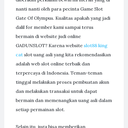
nanti nanti oleh para pecinta Game Slot
Gate Of Olympus. Kualitas apakah yang jadi
dalil for member kami sampai terus
bermain di website judi online
GADUNSLOT? Karena website
slot88 king
cat
slot uang asli yang kita rekomendasikan
adalah web slot online terbaik dan
terpercaya di Indonesia. Teman-teman
tinggal melakukan proses pembuatan akun
dan melakukan transaksi untuk dapat
bermain dan memenangkan uang asli dalam
setiap permainan slot.
Selain itu, juga bisa memberikan