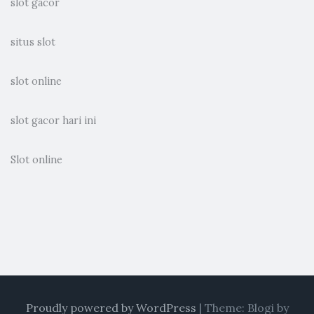
slot gacor
situs slot
slot online
slot gacor hari ini
Slot online
Proudly powered by WordPress
|
Theme: Blogi by