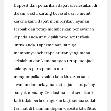
Deposit dan penarikan dapat diselesaikan di
dalam waktu kurang berasal dari 5 menit,
karena kami dapat memberikan layanan
terbaik dan tetap memberikan penawaran
kepada Anda untuk pilih product terbaik
untuk Anda. Dipermainan ini juga
mempunyai beberapa aturan yang mana
kekalahan dan kemenangan tetap menjadi
halangan para pemain untuk
mengumpulkan saldo koin kita. Apa saja
layanan dan pelayanan situs judi slot paling
banyak menang Cerdasfinansial sediakan?
Jadi tidak perlu diragukan lagi, semua sudah
terlihat di halaman depan website kita Situs