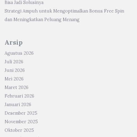
Bisa Jadi Solusinya
Strategi Ampuh untuk Mengoptimalkan Bonus Free Spin
dan Meningkatkan Peluang Menang
Arsip
Agustus 2026
Juli 2026
Juni 2026
Mei 2026
Maret 2026
Februari 2026
Januari 2026
Desember 2025
November 2025
Oktober 2025