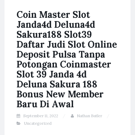
Coin Master Slot
Janda4d Deluna4d
Sakura188 Slot39
Daftar Judi Slot Online
Deposit Pulsa Tanpa
Potongan Coinmaster
Slot 39 Janda 4d
Deluna Sakura 188
Bonus New Member
Baru Di Awal
September 11, 2022
Nathan Butler
Uncategorized