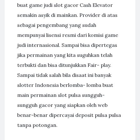
buat game judi slot gacor Cash Elevator
semakin asyik di mainkan. Provider di atas
sebagai pengembang yang sudah
mempunyai lisensi resmi dari komisi game
judi internasional. Sampai bisa dipertegas
jika permainan yang kita suguhkan telah
terbukti dan bisa ditunjukkan Fair- play.
Sampai tidak salah bila disaat ini banyak
slotter Indonesia berlomba- lomba buat
main permainan slot pulsa sungguh-
sungguh gacor yang siapkan oleh web
benar-benar dipercayai deposit pulsa pulsa
tanpa potongan.