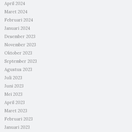
April 2024
Maret 2024
Februari 2024
Januari 2024
Desember 2023
November 2023
Oktober 2023
September 2023
Agustus 2023
Juli 2023
Juni 2023
Mei 2023
April 2023
Maret 2023
Februari 2023
Januari 2023