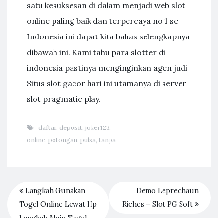
satu kesuksesan di dalam menjadi web slot
online paling baik dan terpercaya no 1 se
Indonesia ini dapat kita bahas selengkapnya
dibawah ini. Kami tahu para slotter di
indonesia pastinya menginginkan agen judi
Situs slot gacor hari ini utamanya di server
slot pragmatic play.
daftar
,
deposit
,
joker123
,
online
,
potongan
,
pulsa
,
tanpa
Langkah Gunakan
Demo Leprechaun
Togel Online Lewat Hp
Riches – Slot PG Soft
Langkah Main Togel