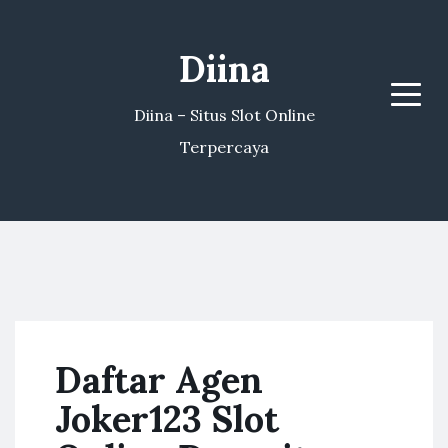
Diina
Menu
Diina – Situs Slot Online
Terpercaya
Daftar Agen
Joker123 Slot