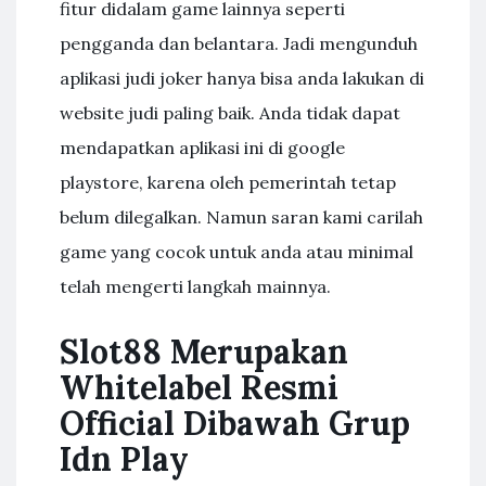
fitur didalam game lainnya seperti
pengganda dan belantara. Jadi mengunduh
aplikasi judi joker hanya bisa anda lakukan di
website judi paling baik. Anda tidak dapat
mendapatkan aplikasi ini di google
playstore, karena oleh pemerintah tetap
belum dilegalkan. Namun saran kami carilah
game yang cocok untuk anda atau minimal
telah mengerti langkah mainnya.
Slot88 Merupakan
Whitelabel Resmi
Official Dibawah Grup
Idn Play