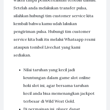
waktu tanpa pemberitahuan terlebih dahulu.
Setelah anda melakukan transfer pulsa,
silahkan hubungi tim customer service kita
kembali bahwa kamu udah lakukan
pengiriman pulsa. Hubungi tim customer
service kita baik itu melalui Whatsapp resmi
ataupun tombol Livechat yang kami
sediakan.
Nilai taruhan yang kecil jadi
keuntungan dalam game slot online
hoki slot ini, agar bersama taruhan
kecil anda bisa memenangkan jackpot
terbesar di Wild West Gold.
Di permainan ini, player dapat