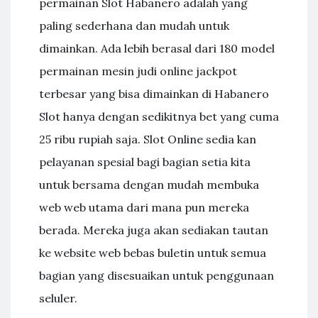
permainan Slot Habanero adalah yang
paling sederhana dan mudah untuk
dimainkan. Ada lebih berasal dari 180 model
permainan mesin judi online jackpot
terbesar yang bisa dimainkan di Habanero
Slot hanya dengan sedikitnya bet yang cuma
25 ribu rupiah saja. Slot Online sedia kan
pelayanan spesial bagi bagian setia kita
untuk bersama dengan mudah membuka
web web utama dari mana pun mereka
berada. Mereka juga akan sediakan tautan
ke website web bebas buletin untuk semua
bagian yang disesuaikan untuk penggunaan
seluler.