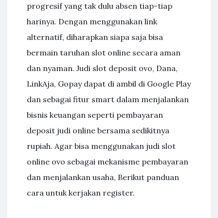
progresif yang tak dulu absen tiap-tiap
harinya. Dengan menggunakan link
alternatif, diharapkan siapa saja bisa
bermain taruhan slot online secara aman
dan nyaman. Judi slot deposit ovo, Dana,
LinkAja, Gopay dapat di ambil di Google Play
dan sebagai fitur smart dalam menjalankan
bisnis keuangan seperti pembayaran
deposit judi online bersama sedikitnya
rupiah. Agar bisa menggunakan judi slot
online ovo sebagai mekanisme pembayaran
dan menjalankan usaha, Berikut panduan
cara untuk kerjakan register.