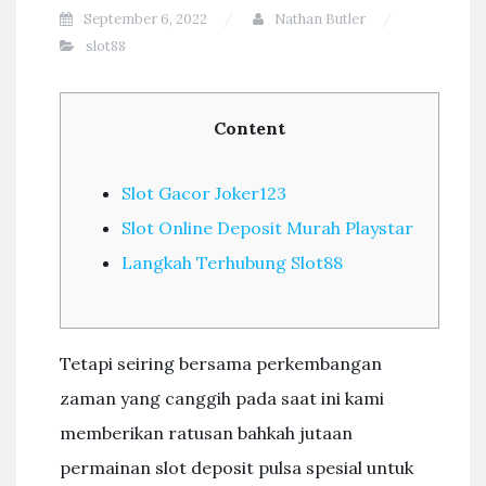
September 6, 2022
Nathan Butler
slot88
Content
Slot Gacor Joker123
Slot Online Deposit Murah Playstar
Langkah Terhubung Slot88
Tetapi seiring bersama perkembangan
zaman yang canggih pada saat ini kami
memberikan ratusan bahkah jutaan
permainan slot deposit pulsa spesial untuk