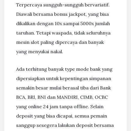
Terpercaya sungguh-sungguh bervariatif.
Diawali bersama bonus jackpot, yang bisa
dikalikan dengan 10x sampai 5000x jumlah
taruhan. Tetapi waspada, tidak seluruhnya
mesin slot paling dipercaya dan banyak
yang menyukai nakal.
Ada terhitung banyak type mode bank yang
dipersiapkan untuk kepentingan simpanan
semakin besar mulai berasal tiba dari Bank
BCA, BRI, BNI dan MANDIRI, CIMB, OCBC
yang online 24 jam tanpa offline. Selain
deposit yang bisa dicapai, semua pemain
sanggup sesegera lakukan deposit bersama