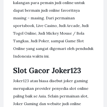
kalangan para pemain judi online untuk
dapat bermain judi online favoritnya
masing – masing. Dari permainan
sportsbook, Live Casino, Judi Arcade, Judi
Togel Online, Judi Mickey Mouse / Bola
Tangkas, Judi Poker, sampai Game Slot
Online yang sangat digemari oleh penduduk
Indonesia waktu ini.
Slot Gacor Joker123
Joker123 atau biasa disebut joker gaming
merupakan provider penyedia slot online
paling baik se Asia. Selain permainan slot,
Joker Gaming dan website judi online