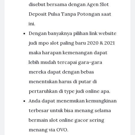
disebut bersama dengan Agen Slot
Deposit Pulsa Tanpa Potongan saat
ini.
Dengan banyaknya pilihan link website
judi mpo slot paling baru 2020 & 2021
maka harapan kemenangan dapat
lebih mudah tercapai gara-gara
mereka dapat dengan bebas
menentukan harus di putar di
pertaruhkan di type judi online apa.
Anda dapat menemukan kemungkinan
terbesar untuk bisa menang selama
bermain slot online gacor sering
menang via OVO.