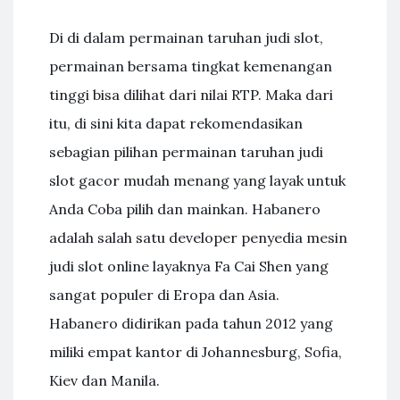
Di di dalam permainan taruhan judi slot,
permainan bersama tingkat kemenangan
tinggi bisa dilihat dari nilai RTP. Maka dari
itu, di sini kita dapat rekomendasikan
sebagian pilihan permainan taruhan judi
slot gacor mudah menang yang layak untuk
Anda Coba pilih dan mainkan. Habanero
adalah salah satu developer penyedia mesin
judi slot online layaknya Fa Cai Shen yang
sangat populer di Eropa dan Asia.
Habanero didirikan pada tahun 2012 yang
miliki empat kantor di Johannesburg, Sofia,
Kiev dan Manila.