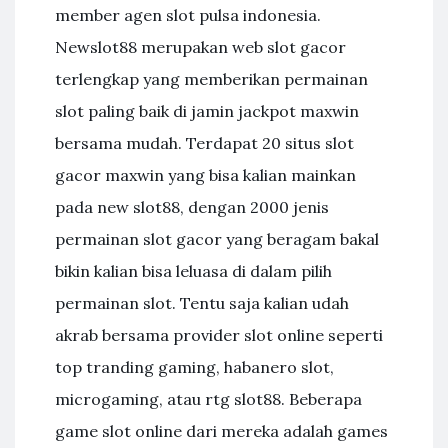
member agen slot pulsa indonesia.
Newslot88 merupakan web slot gacor
terlengkap yang memberikan permainan
slot paling baik di jamin jackpot maxwin
bersama mudah. Terdapat 20 situs slot
gacor maxwin yang bisa kalian mainkan
pada new slot88, dengan 2000 jenis
permainan slot gacor yang beragam bakal
bikin kalian bisa leluasa di dalam pilih
permainan slot. Tentu saja kalian udah
akrab bersama provider slot online seperti
top tranding gaming, habanero slot,
microgaming, atau rtg slot88. Beberapa
game slot online dari mereka adalah games