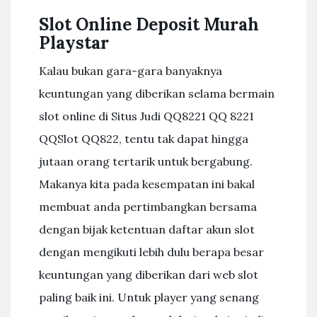
Slot Online Deposit Murah
Playstar
Kalau bukan gara-gara banyaknya
keuntungan yang diberikan selama bermain
slot online di Situs Judi QQ8221 QQ 8221
QQSlot QQ822, tentu tak dapat hingga
jutaan orang tertarik untuk bergabung.
Makanya kita pada kesempatan ini bakal
membuat anda pertimbangkan bersama
dengan bijak ketentuan daftar akun slot
dengan mengikuti lebih dulu berapa besar
keuntungan yang diberikan dari web slot
paling baik ini. Untuk player yang senang