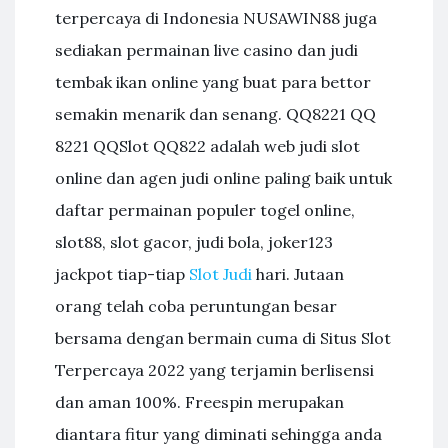
terpercaya di Indonesia NUSAWIN88 juga
sediakan permainan live casino dan judi
tembak ikan online yang buat para bettor
semakin menarik dan senang. QQ8221 QQ
8221 QQSlot QQ822 adalah web judi slot
online dan agen judi online paling baik untuk
daftar permainan populer togel online,
slot88, slot gacor, judi bola, joker123
jackpot tiap-tiap
Slot Judi
hari. Jutaan
orang telah coba peruntungan besar
bersama dengan bermain cuma di Situs Slot
Terpercaya 2022 yang terjamin berlisensi
dan aman 100%. Freespin merupakan
diantara fitur yang diminati sehingga anda