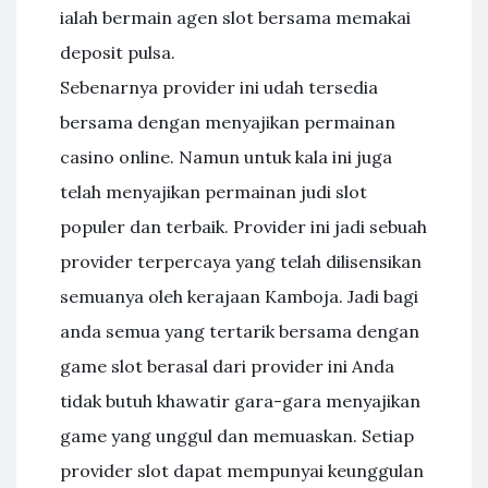
ialah bermain agen slot bersama memakai
deposit pulsa.
Sebenarnya provider ini udah tersedia
bersama dengan menyajikan permainan
casino online. Namun untuk kala ini juga
telah menyajikan permainan judi slot
populer dan terbaik. Provider ini jadi sebuah
provider terpercaya yang telah dilisensikan
semuanya oleh kerajaan Kamboja. Jadi bagi
anda semua yang tertarik bersama dengan
game slot berasal dari provider ini Anda
tidak butuh khawatir gara-gara menyajikan
game yang unggul dan memuaskan. Setiap
provider slot dapat mempunyai keunggulan