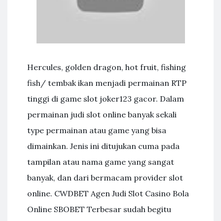
Hercules, golden dragon, hot fruit, fishing
fish/ tembak ikan menjadi permainan RTP
tinggi di game slot joker123 gacor. Dalam
permainan judi slot online banyak sekali
type permainan atau game yang bisa
dimainkan. Jenis ini ditujukan cuma pada
tampilan atau nama game yang sangat
banyak, dan dari bermacam provider slot
online. CWDBET Agen Judi Slot Casino Bola
Online SBOBET Terbesar sudah begitu