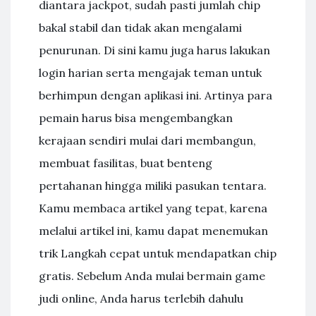
diantara jackpot, sudah pasti jumlah chip
bakal stabil dan tidak akan mengalami
penurunan. Di sini kamu juga harus lakukan
login harian serta mengajak teman untuk
berhimpun dengan aplikasi ini. Artinya para
pemain harus bisa mengembangkan
kerajaan sendiri mulai dari membangun,
membuat fasilitas, buat benteng
pertahanan hingga miliki pasukan tentara.
Kamu membaca artikel yang tepat, karena
melalui artikel ini, kamu dapat menemukan
trik Langkah cepat untuk mendapatkan chip
gratis. Sebelum Anda mulai bermain game
judi online, Anda harus terlebih dahulu