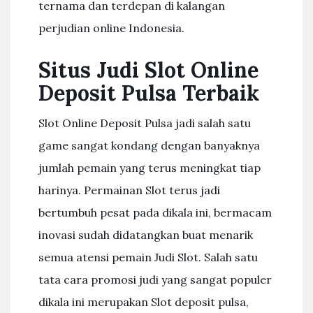
ternama dan terdepan di kalangan
perjudian online Indonesia.
Situs Judi Slot Online
Deposit Pulsa Terbaik
Slot Online Deposit Pulsa jadi salah satu
game sangat kondang dengan banyaknya
jumlah pemain yang terus meningkat tiap
harinya. Permainan Slot terus jadi
bertumbuh pesat pada dikala ini, bermacam
inovasi sudah didatangkan buat menarik
semua atensi pemain Judi Slot. Salah satu
tata cara promosi judi yang sangat populer
dikala ini merupakan Slot deposit pulsa,