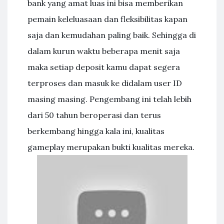
bank yang amat luas ini bisa memberikan
pemain keleluasaan dan fleksibilitas kapan
saja dan kemudahan paling baik. Sehingga di
dalam kurun waktu beberapa menit saja
maka setiap deposit kamu dapat segera
terproses dan masuk ke didalam user ID
masing masing. Pengembang ini telah lebih
dari 50 tahun beroperasi dan terus
berkembang hingga kala ini, kualitas
gameplay merupakan bukti kualitas mereka.