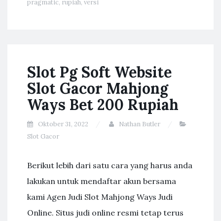
pragmatic
,
rupiah
,
versi
Slot Pg Soft Website
Slot Gacor Mahjong
Ways Bet 200 Rupiah
Oktober 31, 2022
Nathan Butler
Slot Gacor
Berikut lebih dari satu cara yang harus anda
lakukan untuk mendaftar akun bersama
kami Agen Judi Slot Mahjong Ways Judi
Online. Situs judi online resmi tetap terus