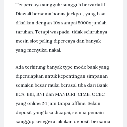
Terpercaya sungguh-sungguh bervariatif.
Diawali bersama bonus jackpot, yang bisa
dikalikan dengan 10x sampai 5000x jumlah
taruhan. Tetapi waspada, tidak seluruhnya
mesin slot paling dipercaya dan banyak
yang menyukai nakal.
Ada terhitung banyak type mode bank yang
dipersiapkan untuk kepentingan simpanan
semakin besar mulai berasal tiba dari Bank
BCA, BRI, BNI dan MANDIRI, CIMB, OCBC
yang online 24 jam tanpa offline. Selain
deposit yang bisa dicapai, semua pemain
sanggup sesegera lakukan deposit bersama