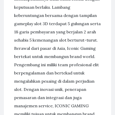
keputusan berlaku. Lambang
keberuntungan bersama dengan tampilan
gameplay slot 3D terdapat 5 gulungan serta
18 garis pembayaran yang berjalan 2 arah
sehabis 5 kemenangan slot berturut-turut.
Berawal dari pasar di Asia, Iconic Gaming
bertekat untuk membangun brand world.
Pengembang ini miliki team profesional elit
berpengalaman dan bertekad untuk
mengalahkan pesaing di dalam perjudian
slot. Dengan inovasi unik, penerapan
pemasaran dan integrasi dan juga
manajemen service, ICONIC GAMING
memiliki tujuan untuk membangun brand