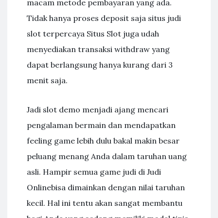
macam metode pembayaran yang ada.
Tidak hanya proses deposit saja situs judi
slot terpercaya Situs Slot juga udah
menyediakan transaksi withdraw yang
dapat berlangsung hanya kurang dari 3
menit saja.
Jadi slot demo menjadi ajang mencari
pengalaman bermain dan mendapatkan
feeling game lebih dulu bakal makin besar
peluang menang Anda dalam taruhan uang
asli. Hampir semua game judi di Judi
Onlinebisa dimainkan dengan nilai taruhan
kecil. Hal ini tentu akan sangat membantu