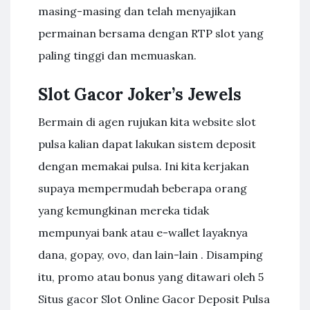
masing-masing dan telah menyajikan
permainan bersama dengan RTP slot yang
paling tinggi dan memuaskan.
Slot Gacor Joker’s Jewels
Bermain di agen rujukan kita website slot
pulsa kalian dapat lakukan sistem deposit
dengan memakai pulsa. Ini kita kerjakan
supaya mempermudah beberapa orang
yang kemungkinan mereka tidak
mempunyai bank atau e-wallet layaknya
dana, gopay, ovo, dan lain-lain . Disamping
itu, promo atau bonus yang ditawari oleh 5
Situs gacor Slot Online Gacor Deposit Pulsa