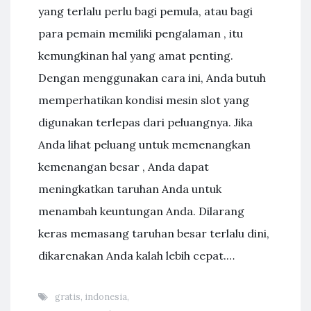
yang terlalu perlu bagi pemula, atau bagi
para pemain memiliki pengalaman , itu
kemungkinan hal yang amat penting.
Dengan menggunakan cara ini, Anda butuh
memperhatikan kondisi mesin slot yang
digunakan terlepas dari peluangnya. Jika
Anda lihat peluang untuk memenangkan
kemenangan besar , Anda dapat
meningkatkan taruhan Anda untuk
menambah keuntungan Anda. Dilarang
keras memasang taruhan besar terlalu dini,
dikarenakan Anda kalah lebih cepat.…
gratis
,
indonesia
,