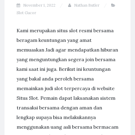
November 1, 2022
Nathan Butler
Slot Gacor
Kami merupakan situs slot resmi bersama
beragam keuntungan yang amat
memuaskan Jadi agar mendapatkan hiburan
yang menguntungkan segera join bersama
kami saat ini juga. Berikut ini keuntungan
yang bakal anda peroleh bersama
memainkan judi slot terpercaya di website
Situs Slot. Pemain dapat laksanakan sistem
transaksi bersama dengan aman dan
lengkap supaya bisa melakukannya
menggunakan uang asli bersama bermacam