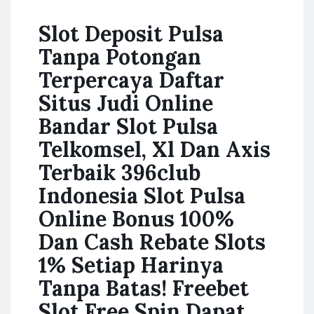
Slot Deposit Pulsa
Tanpa Potongan
Terpercaya Daftar
Situs Judi Online
Bandar Slot Pulsa
Telkomsel, Xl Dan Axis
Terbaik 396club
Indonesia Slot Pulsa
Online Bonus 100%
Dan Cash Rebate Slots
1% Setiap Harinya
Tanpa Batas! Freebet
Slot Free Spin Dapat