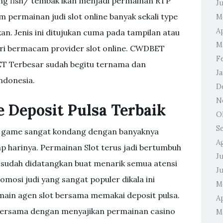
hing fish/ tembak ikan menjadi permainan RTP
J
m permainan judi slot online banyak sekali type
M
Ap
n. Jenis ini ditujukan cuma pada tampilan atau
M
ri bermacam provider slot online. CWDBET
F
BET Terbesar sudah begitu ternama dan
J
ndonesia.
D
N
e Deposit Pulsa Terbaik
O
S
atu game sangat kondang dengan banyaknya
A
p harinya. Permainan Slot terus jadi bertumbuh
Ju
i sudah didatangkan buat menarik semua atensi
J
romosi judi yang sangat populer dikala ini
M
rmain agen slot bersama memakai deposit pulsa.
Ap
 bersama dengan menyajikan permainan casino
M