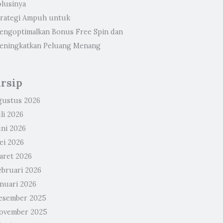
olusinya
trategi Ampuh untuk
engoptimalkan Bonus Free Spin dan
eningkatkan Peluang Menang
rsip
gustus 2026
li 2026
uni 2026
ei 2026
aret 2026
ebruari 2026
anuari 2026
esember 2025
ovember 2025