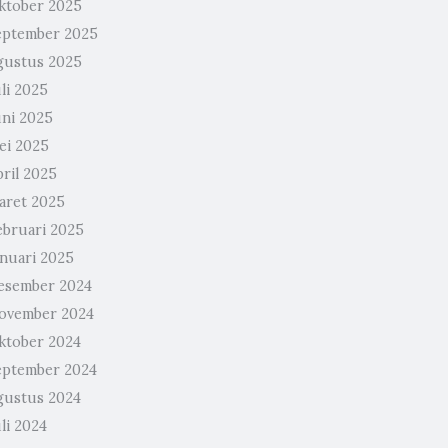
ktober 2025
eptember 2025
gustus 2025
li 2025
uni 2025
ei 2025
pril 2025
aret 2025
ebruari 2025
anuari 2025
esember 2024
ovember 2024
ktober 2024
eptember 2024
gustus 2024
li 2024