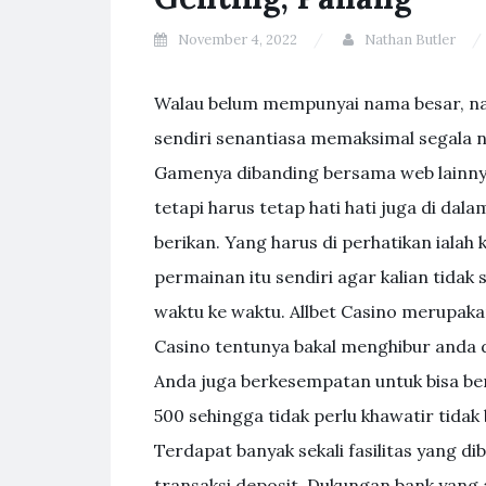
November 4, 2022
Nathan Butler
Walau belum mempunyai nama besar, na
sendiri senantiasa memaksimal segala ni
Gamenya dibanding bersama web lainn
tetapi harus tetap hati hati juga di dal
berikan. Yang harus di perhatikan ialah
permainan itu sendiri agar kalian tidak 
waktu ke waktu. Allbet Casino merupaka
Casino tentunya bakal menghibur anda 
Anda juga berkesempatan untuk bisa ber
500 sehingga tidak perlu khawatir tidak
Terdapat banyak sekali fasilitas yang d
transaksi deposit. Dukungan bank yang 