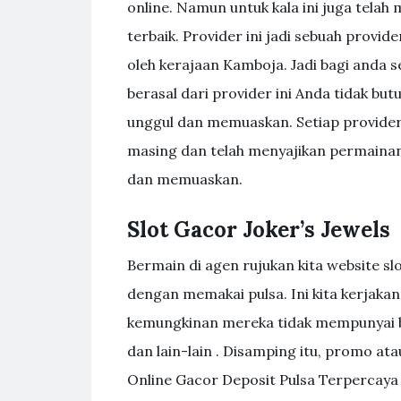
online. Namun untuk kala ini juga telah
terbaik. Provider ini jadi sebuah provid
oleh kerajaan Kamboja. Jadi bagi anda
berasal dari provider ini Anda tidak b
unggul dan memuaskan. Setiap provide
masing dan telah menyajikan permainan
dan memuaskan.
Slot Gacor Joker’s Jewels
Bermain di agen rujukan kita website slo
dengan memakai pulsa. Ini kita kerja
kemungkinan mereka tidak mempunyai ba
dan lain-lain . Disamping itu, promo ata
Online Gacor Deposit Pulsa Terpercaya