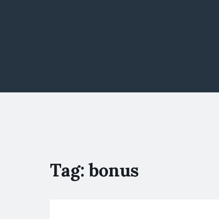
Tag:
bonus