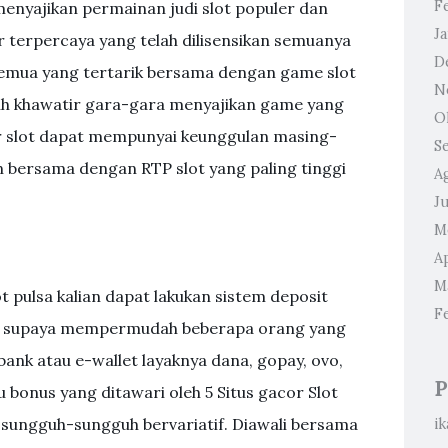
F
 menyajikan permainan judi slot populer dan
J
er terpercaya yang telah dilisensikan semuanya
D
 semua yang tertarik bersama dengan game slot
N
utuh khawatir gara-gara menyajikan game yang
O
r slot dapat mempunyai keunggulan masing-
S
 bersama dengan RTP slot yang paling tinggi
A
Ju
M
Ap
M
t pulsa kalian dapat lakukan sistem deposit
F
kan supaya mempermudah beberapa orang yang
nk atau e-wallet layaknya dana, gopay, ovo,
P
u bonus yang ditawari oleh 5 Situs gacor Slot
 sungguh-sungguh bervariatif. Diawali bersama
ik