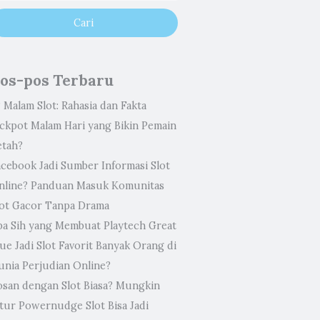
os-pos Terbaru
 Malam Slot: Rahasia dan Fakta
ackpot Malam Hari yang Bikin Pemain
etah?
acebook Jadi Sumber Informasi Slot
nline? Panduan Masuk Komunitas
lot Gacor Tanpa Drama
pa Sih yang Membuat Playtech Great
ue Jadi Slot Favorit Banyak Orang di
unia Perjudian Online?
osan dengan Slot Biasa? Mungkin
itur Powernudge Slot Bisa Jadi