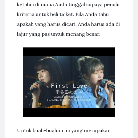
ketahui di mana Anda tinggal supaya penuhi
kriteria untuk beli ticket. Bila Anda tahu
apakah yang harus dicari, Anda harus ada di
lajur yang pas untuk menang besar.
Untuk buah-buahan ini yang merupakan