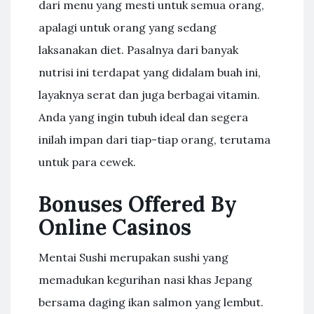
dari menu yang mesti untuk semua orang,
apalagi untuk orang yang sedang
laksanakan diet. Pasalnya dari banyak
nutrisi ini terdapat yang didalam buah ini,
layaknya serat dan juga berbagai vitamin.
Anda yang ingin tubuh ideal dan segera
inilah impan dari tiap-tiap orang, terutama
untuk para cewek.
Bonuses Offered By
Online Casinos
Mentai Sushi merupakan sushi yang
memadukan kegurihan nasi khas Jepang
bersama daging ikan salmon yang lembut.