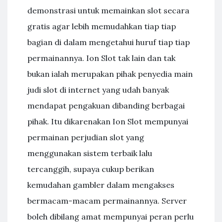
demonstrasi untuk memainkan slot secara
gratis agar lebih memudahkan tiap tiap
bagian di dalam mengetahui huruf tiap tiap
permainannya. Ion Slot tak lain dan tak
bukan ialah merupakan pihak penyedia main
judi slot di internet yang udah banyak
mendapat pengakuan dibanding berbagai
pihak. Itu dikarenakan Ion Slot mempunyai
permainan perjudian slot yang
menggunakan sistem terbaik lalu
tercanggih, supaya cukup berikan
kemudahan gambler dalam mengakses
bermacam-macam permainannya. Server
boleh dibilang amat mempunyai peran perlu