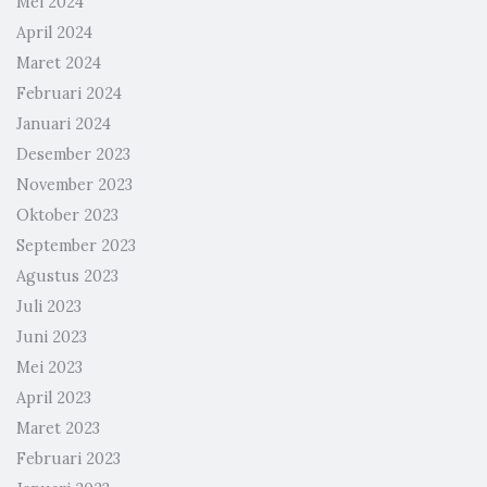
Mei 2024
April 2024
Maret 2024
Februari 2024
Januari 2024
Desember 2023
November 2023
Oktober 2023
September 2023
Agustus 2023
Juli 2023
Juni 2023
Mei 2023
April 2023
Maret 2023
Februari 2023