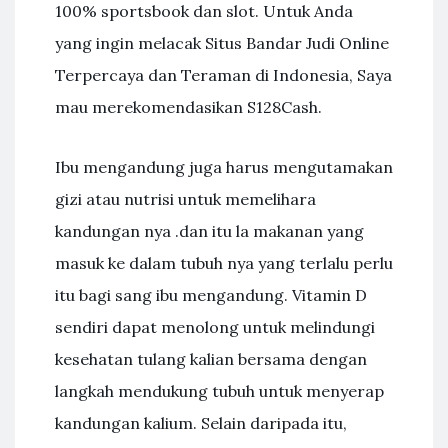
100% sportsbook dan slot. Untuk Anda
yang ingin melacak Situs Bandar Judi Online
Terpercaya dan Teraman di Indonesia, Saya
mau merekomendasikan S128Cash.
Ibu mengandung juga harus mengutamakan
gizi atau nutrisi untuk memelihara
kandungan nya .dan itu la makanan yang
masuk ke dalam tubuh nya yang terlalu perlu
itu bagi sang ibu mengandung. Vitamin D
sendiri dapat menolong untuk melindungi
kesehatan tulang kalian bersama dengan
langkah mendukung tubuh untuk menyerap
kandungan kalium. Selain daripada itu,