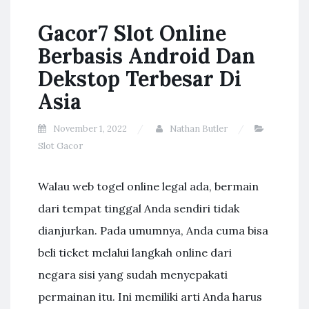
Gacor7 Slot Online
Berbasis Android Dan
Dekstop Terbesar Di
Asia
November 1, 2022
Nathan Butler
Slot Gacor
Walau web togel online legal ada, bermain
dari tempat tinggal Anda sendiri tidak
dianjurkan. Pada umumnya, Anda cuma bisa
beli ticket melalui langkah online dari
negara sisi yang sudah menyepakati
permainan itu. Ini memiliki arti Anda harus