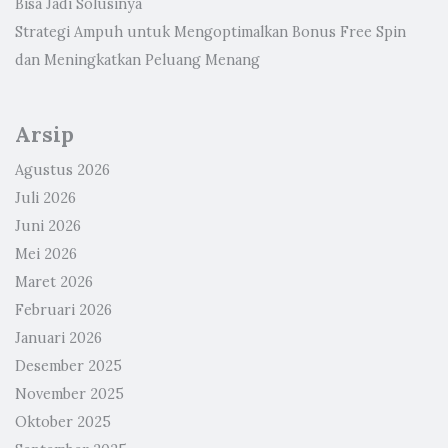
Bisa Jadi Solusinya
Strategi Ampuh untuk Mengoptimalkan Bonus Free Spin
dan Meningkatkan Peluang Menang
Arsip
Agustus 2026
Juli 2026
Juni 2026
Mei 2026
Maret 2026
Februari 2026
Januari 2026
Desember 2025
November 2025
Oktober 2025