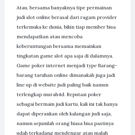
Atau, bersama banyaknya tipe permainan
judi slot online berasal dari ragam provider
terkemuka ke dunia, bikin tiap member bisa
mendapatkan atau mencoba
keberuntungan bersama memainkan
tingkatan game slot apa saja di dalamnya.
Game poker internet menjadi type Barang-
barang taruhan online dimanakah juga jadi
line up di website judi paling baik namun
terlengkap murah4d. Reputasi poker
sebagai bermain judi kartu, kali ini tak hanya
dapat diperankan oleh kalangan judi saja,
namun sejumlah orang biasa bisa pastinya
udah terkadang mendengar atau malah