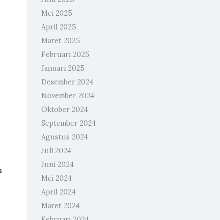
Mei 2025
April 2025
Maret 2025
Februari 2025
Januari 2025
Desember 2024
November 2024
Oktober 2024
September 2024
Agustus 2024
Juli 2024
Juni 2024
n
Mei 2024
April 2024
Maret 2024
Februari 2024