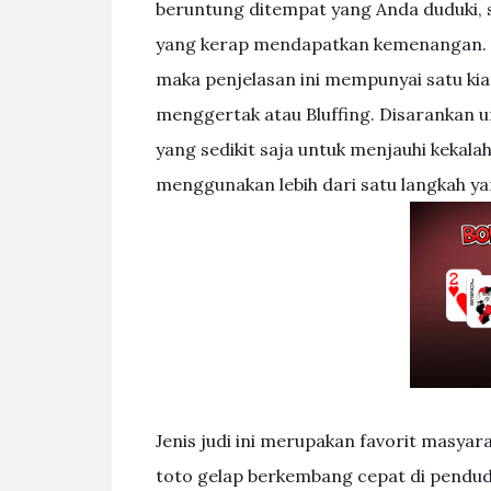
beruntung ditempat yang Anda duduki, 
yang kerap mendapatkan kemenangan. 
maka penjelasan ini mempunyai satu kia
menggertak atau Bluffing. Disarankan 
yang sedikit saja untuk menjauhi kekal
menggunakan lebih dari satu langkah yan
Jenis judi ini merupakan favorit masyara
toto gelap berkembang cepat di pendud