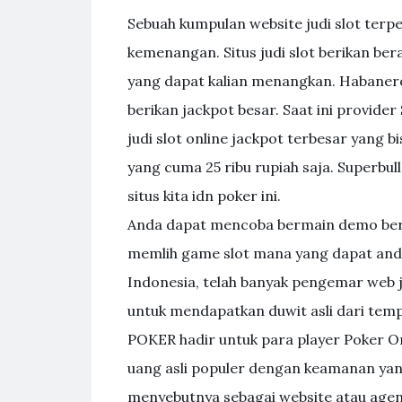
Sebuah kumpulan website judi slot terpe
kemenangan. Situs judi slot berikan 
yang dapat kalian menangkan. Habanero 
berikan jackpot besar. Saat ini provider
judi slot online jackpot terbesar yang
yang cuma 25 ribu rupiah saja. Superbul
situs kita idn poker ini.
Anda dapat mencoba bermain demo beras
memlih game slot mana yang dapat and
Indonesia, telah banyak pengemar web j
untuk mendapatkan duwit asli dari tem
POKER hadir untuk para player Poker O
uang asli populer dengan keamanan yan
menyebutnya sebagai website atau agen 