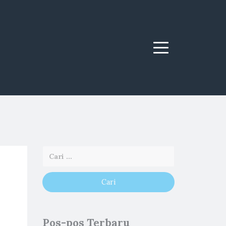
Menu
Pos-pos Terbaru