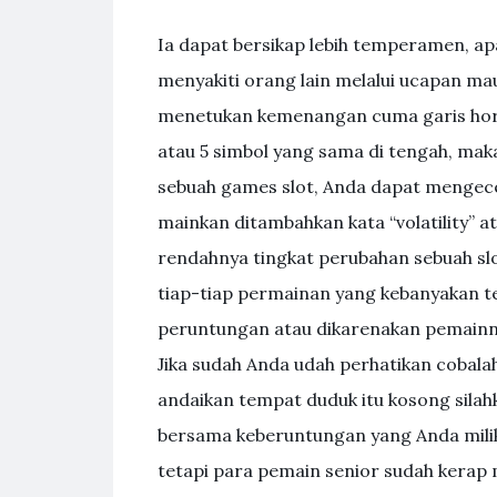
Ia dapat bersikap lebih temperamen, apa
menyakiti orang lain melalui ucapan maup
menetukan kemenangan cuma garis hori
atau 5 simbol yang sama di tengah, mak
sebuah games slot, Anda dapat menge
mainkan ditambahkan kata “volatility” at
rendahnya tingkat perubahan sebuah slo
tiap-tiap permainan yang kebanyakan 
peruntungan atau dikarenakan pemainny
Jika sudah Anda udah perhatikan cobal
andaikan tempat duduk itu kosong silah
bersama keberuntungan yang Anda miliki
tetapi para pemain senior sudah kerap m