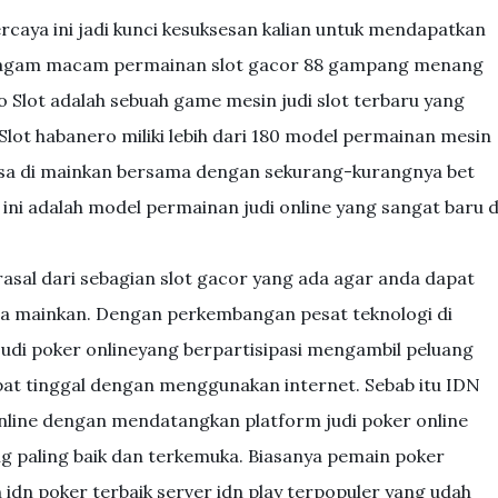
rcaya ini jadi kunci kesuksesan kalian untuk mendapatkan
beragam macam permainan slot gacor 88 gampang menang
Slot adalah sebuah game mesin judi slot terbaru yang
 Slot habanero miliki lebih dari 180 model permainan mesin
 bisa di mainkan bersama dengan sekurang-kurangnya bet
l ini adalah model permainan judi online yang sangat baru d
al dari sebagian slot gacor yang ada agar anda dapat
a mainkan. Dengan perkembangan pesat teknologi di
udi poker onlineyang berpartisipasi mengambil peluang
pat tinggal dengan menggunakan internet. Sebab itu IDN
nline dengan mendatangkan platform judi poker online
g paling baik dan terkemuka. Biasanya pemain poker
idn poker terbaik server idn play terpopuler yang udah