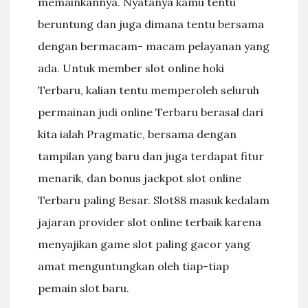
memainkannya. Nyatanya kamu tentu
beruntung dan juga dimana tentu bersama
dengan bermacam- macam pelayanan yang
ada. Untuk member slot online hoki
Terbaru, kalian tentu memperoleh seluruh
permainan judi online Terbaru berasal dari
kita ialah Pragmatic, bersama dengan
tampilan yang baru dan juga terdapat fitur
menarik, dan bonus jackpot slot online
Terbaru paling Besar. Slot88 masuk kedalam
jajaran provider slot online terbaik karena
menyajikan game slot paling gacor yang
amat menguntungkan oleh tiap-tiap
pemain slot baru.