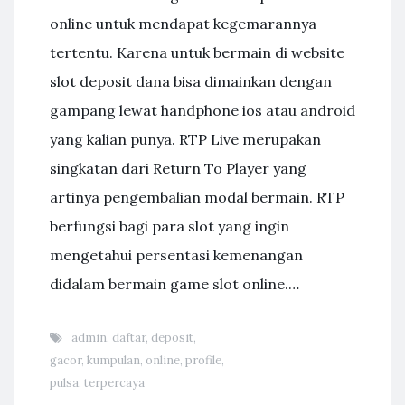
online untuk mendapat kegemarannya
tertentu. Karena untuk bermain di website
slot deposit dana bisa dimainkan dengan
gampang lewat handphone ios atau android
yang kalian punya. RTP Live merupakan
singkatan dari Return To Player yang
artinya pengembalian modal bermain. RTP
berfungsi bagi para slot yang ingin
mengetahui persentasi kemenangan
didalam bermain game slot online.…
admin
,
daftar
,
deposit
,
gacor
,
kumpulan
,
online
,
profile
,
pulsa
,
terpercaya