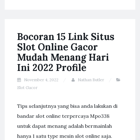
Bocoran 15 Link Situs
Slot Online Gacor
Mudah Menang Hari
Ini 2022 Profile
November 4, 2022
Nathan Butler
Slot Gacor
Tips selanjutnya yang bisa anda lakukan di
bandar slot online terpercaya Mpo338
untuk dapat menang adalah bermainlah
hanya 1 satu type mesin slot online saja.