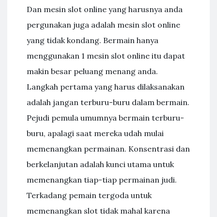
Dan mesin slot online yang harusnya anda
pergunakan juga adalah mesin slot online
yang tidak kondang. Bermain hanya
menggunakan 1 mesin slot online itu dapat
makin besar peluang menang anda.
Langkah pertama yang harus dilaksanakan
adalah jangan terburu-buru dalam bermain.
Pejudi pemula umumnya bermain terburu-
buru, apalagi saat mereka udah mulai
memenangkan permainan. Konsentrasi dan
berkelanjutan adalah kunci utama untuk
memenangkan tiap-tiap permainan judi.
Terkadang pemain tergoda untuk
memenangkan slot tidak mahal karena