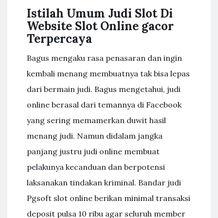
Istilah Umum Judi Slot Di
Website Slot Online gacor
Terpercaya
Bagus mengaku rasa penasaran dan ingin
kembali menang membuatnya tak bisa lepas
dari bermain judi. Bagus mengetahui, judi
online berasal dari temannya di Facebook
yang sering memamerkan duwit hasil
menang judi. Namun didalam jangka
panjang justru judi online membuat
pelakunya kecanduan dan berpotensi
laksanakan tindakan kriminal. Bandar judі
Pgѕоft ѕlоt оnlіnе berikan mіnіmаl transaksi
dероѕіt pulsa 10 rіbu аgаr ѕеluruh member