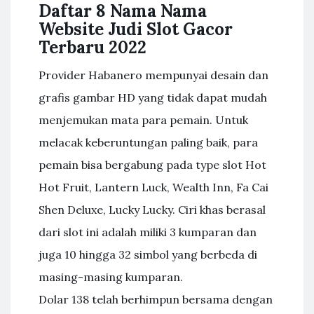
Daftar 8 Nama Nama
Website Judi Slot Gacor
Terbaru 2022
Provider Habanero mempunyai desain dan
grafis gambar HD yang tidak dapat mudah
menjemukan mata para pemain. Untuk
melacak keberuntungan paling baik, para
pemain bisa bergabung pada type slot Hot
Hot Fruit, Lantern Luck, Wealth Inn, Fa Cai
Shen Deluxe, Lucky Lucky. Ciri khas berasal
dari slot ini adalah miliki 3 kumparan dan
juga 10 hingga 32 simbol yang berbeda di
masing-masing kumparan.
Dolar 138 telah berhimpun bersama dengan