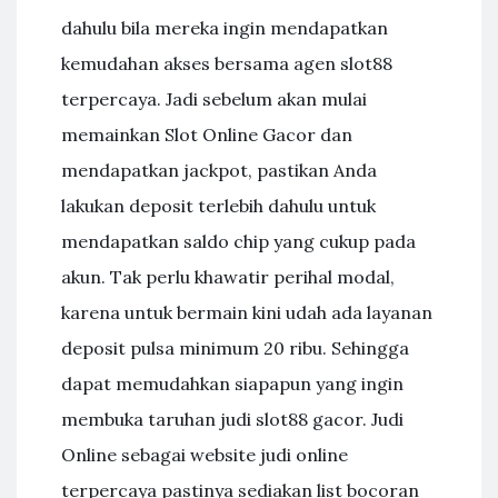
dahulu bila mereka ingin mendapatkan
kemudahan akses bersama agen slot88
terpercaya. Jadi sebelum akan mulai
memainkan Slot Online Gacor dan
mendapatkan jackpot, pastikan Anda
lakukan deposit terlebih dahulu untuk
mendapatkan saldo chip yang cukup pada
akun. Tak perlu khawatir perihal modal,
karena untuk bermain kini udah ada layanan
deposit pulsa minimum 20 ribu. Sehingga
dapat memudahkan siapapun yang ingin
membuka taruhan judi slot88 gacor. Judi
Online sebagai website judi online
terpercaya pastinya sediakan list bocoran