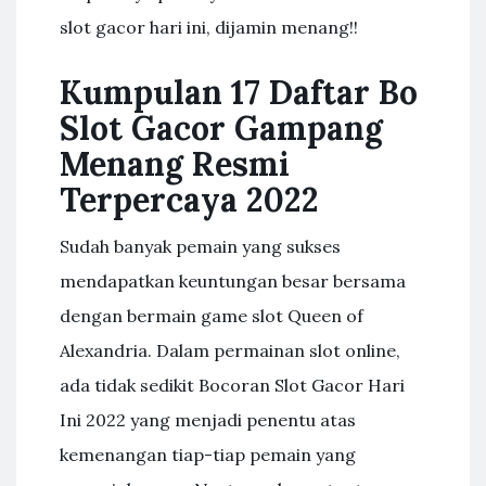
slot gacor hari ini, dijamin menang!!
Kumpulan 17 Daftar Bo
Slot Gacor Gampang
Menang Resmi
Terpercaya 2022
Sudah banyak pemain yang sukses
mendapatkan keuntungan besar bersama
dengan bermain game slot Queen of
Alexandria. Dalam permainan slot online,
ada tidak sedikit Bocoran Slot Gacor Hari
Ini 2022 yang menjadi penentu atas
kemenangan tiap-tiap pemain yang