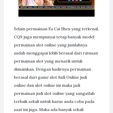
Selain permainan Fa Cai Shen yang terkenal,
CQ9 juga mempunyai tetap banyak model
permainan slot online yang jumlahnya
sudah menggapai lebih berasal dari ratusan
permainan slot yang menarik untuk
dimainkan. Dengan hadirnya permainan
berasal dari game slot Judi Online judi
online dan slot online ini maka jadi
permainan judi slot online yang sangatlah
terbaik sekali untuk harus anda coba pada
saat ini juga. Maka ada banyak sekali