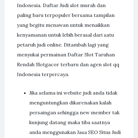
Indonesia. Daftar Judi slot murah dan
paling baru terpopuler bersama tampilan
yang begitu menawan untuk menaikkan
kenyamanan untuk lebih berasal dari satu
petaruh judi online. Ditambah lagi yang
menyukai permainan Daftar Slot Taruhan
Rendah Slotgacor terbaru dan agen slot qq
Indonesia terpercaya.
Jika selama ini website judi anda tidak
menguntungkan dikarenakan kalah
persaingan sehingga new member tak
kunjung datang maka tiba saatnya
anda menggunakan Jasa SEO Situs Judi