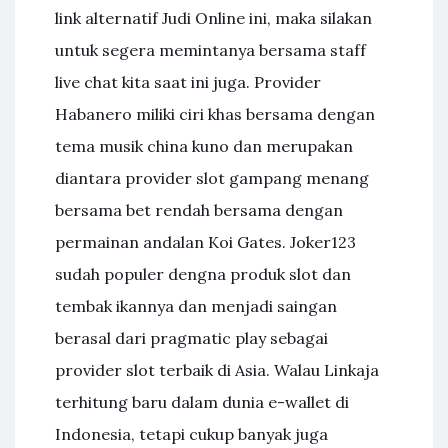
link alternatif Judi Online ini, maka silakan
untuk segera memintanya bersama staff
live chat kita saat ini juga. Provider
Habanero miliki ciri khas bersama dengan
tema musik china kuno dan merupakan
diantara provider slot gampang menang
bersama bet rendah bersama dengan
permainan andalan Koi Gates. Joker123
sudah populer dengna produk slot dan
tembak ikannya dan menjadi saingan
berasal dari pragmatic play sebagai
provider slot terbaik di Asia. Walau Linkaja
terhitung baru dalam dunia e-wallet di
Indonesia, tetapi cukup banyak juga