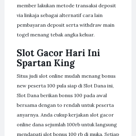
member lakukan metode transaksi deposit
via linkaja sebagai alternatif cara lain
pembayaran deposit serta withdraw main
togel menang tebak angka keluar.
Slot Gacor Hari Ini
Spartan King
Situs judi slot online mudah menang bonus
new peserta 100 pula siap di Slot Dana ini,
Slot Dana berikan bonus 100 pada awal
bersama dengan to rendah untuk peserta
anyarnya. Anda cukup kerjakan slot gacor
online dana sejumlah 100rb untuk langsung
mendapati slot bonus 100 rb di muka. Setiap