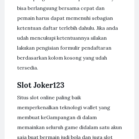
bisa berlangsung bersama cepat dan
pemain harus dapat memenuhi sebagian
ketentuan daftar terlebih dahulu. Jika anda
udah mencukupi ketentuannya silakan
lakukan pengisian formulir pendaftaran
berdasarkan kolom kosong yang udah
tersedia.
Slot Joker123
Situs slot online paling baik
memperkenalkan teknologi wallet yang
membuat keGampangan di dalam
memainkan seluruh game didalam satu akun
saja buat bermain judi bola dan juga slot