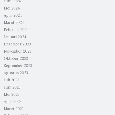
Juni 2024
Mei 2024
April 2024
Maret 2024
Februari 2024
Januari 2024
Desember 2023
November 2023
Oktober 2023
September 2023
Agustus 2023
Juli 2023
Juni 2023
Mei 2023
April 2023
Maret 2023