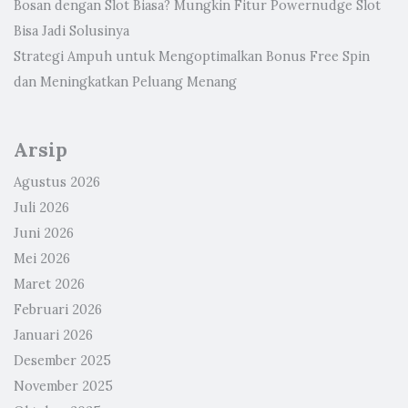
Bosan dengan Slot Biasa? Mungkin Fitur Powernudge Slot
Bisa Jadi Solusinya
Strategi Ampuh untuk Mengoptimalkan Bonus Free Spin
dan Meningkatkan Peluang Menang
Arsip
Agustus 2026
Juli 2026
Juni 2026
Mei 2026
Maret 2026
Februari 2026
Januari 2026
Desember 2025
November 2025