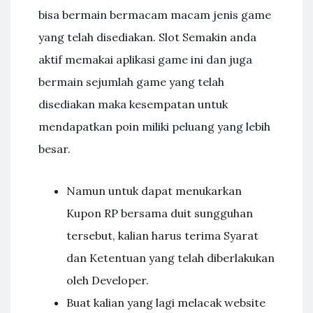
bisa bermain bermacam macam jenis game
yang telah disediakan. Slot Semakin anda
aktif memakai aplikasi game ini dan juga
bermain sejumlah game yang telah
disediakan maka kesempatan untuk
mendapatkan poin miliki peluang yang lebih
besar.
Namun untuk dapat menukarkan
Kupon RP bersama duit sungguhan
tersebut, kalian harus terima Syarat
dan Ketentuan yang telah diberlakukan
oleh Developer.
Buat kalian yang lagi melacak website