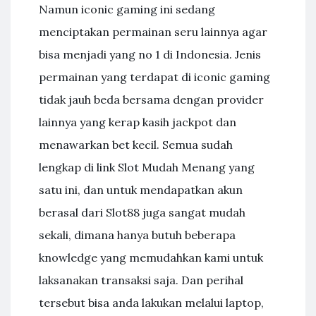
Namun iconic gaming ini sedang
menciptakan permainan seru lainnya agar
bisa menjadi yang no 1 di Indonesia. Jenis
permainan yang terdapat di iconic gaming
tidak jauh beda bersama dengan provider
lainnya yang kerap kasih jackpot dan
menawarkan bet kecil. Semua sudah
lengkap di link Slot Mudah Menang yang
satu ini, dan untuk mendapatkan akun
berasal dari Slot88 juga sangat mudah
sekali, dimana hanya butuh beberapa
knowledge yang memudahkan kami untuk
laksanakan transaksi saja. Dan perihal
tersebut bisa anda lakukan melalui laptop,