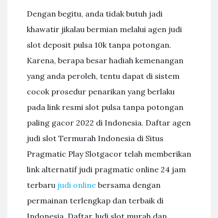
Dengan begitu, anda tidak butuh jadi
khawatir jikalau bermian melalui agen judi
slot deposit pulsa 10k tanpa potongan.
Karena, berapa besar hadiah kemenangan
yang anda peroleh, tentu dapat di sistem
cocok prosedur penarikan yang berlaku
pada link resmi slot pulsa tanpa potongan
paling gacor 2022 di Indonesia. Daftar agen
judi slot Termurah Indonesia di Situs
Pragmatic Play Slotgacor telah memberikan
link alternatif judi pragmatic online 24 jam
terbaru
judi online
bersama dengan
permainan terlengkap dan terbaik di
Indonesia. Daftar Judi slot murah dan