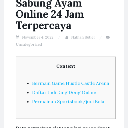
Sabung Ayam
Online 24 Jam
Terpercaya
November 4, 2022
Nathan Butler
Uncategorized
Content
Bermain Game Hustle Castle Arena
Daftar Judi Ding Dong Online
Permainan Sportsbook/judi Bola