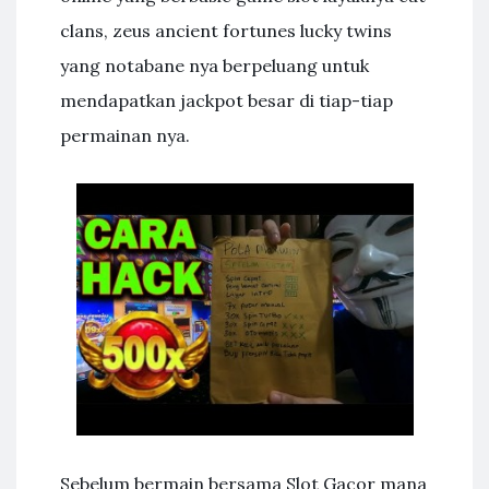
clans, zeus ancient fortunes lucky twins
yang notabane nya berpeluang untuk
mendapatkan jackpot besar di tiap-tiap
permainan nya.
Sebelum bermain bersama Slot Gacor mana