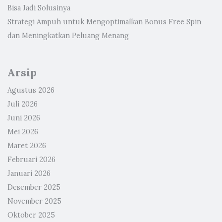
Bisa Jadi Solusinya
Strategi Ampuh untuk Mengoptimalkan Bonus Free Spin
dan Meningkatkan Peluang Menang
Arsip
Agustus 2026
Juli 2026
Juni 2026
Mei 2026
Maret 2026
Februari 2026
Januari 2026
Desember 2025
November 2025
Oktober 2025