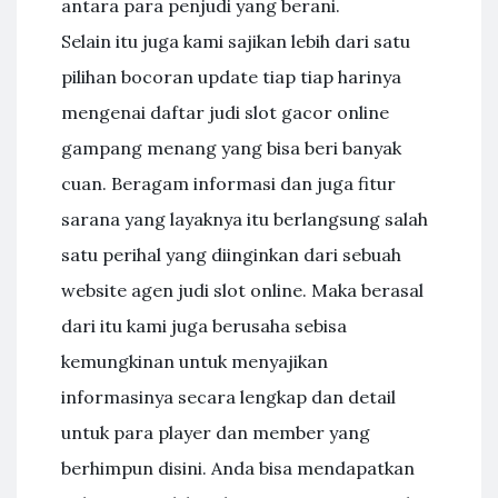
antara para penjudi yang berani.
Selain itu juga kami sajikan lebih dari satu
pilihan bocoran update tiap tiap harinya
mengenai daftar judi slot gacor online
gampang menang yang bisa beri banyak
cuan. Beragam informasi dan juga fitur
sarana yang layaknya itu berlangsung salah
satu perihal yang diinginkan dari sebuah
website agen judi slot online. Maka berasal
dari itu kami juga berusaha sebisa
kemungkinan untuk menyajikan
informasinya secara lengkap dan detail
untuk para player dan member yang
berhimpun disini. Anda bisa mendapatkan