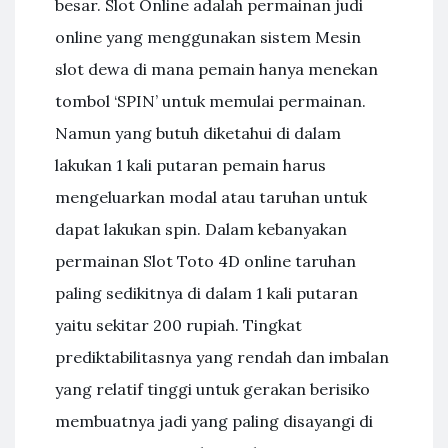
besar. Slot Online adalah permainan judi
online yang menggunakan sistem Mesin
slot dewa di mana pemain hanya menekan
tombol ‘SPIN’ untuk memulai permainan.
Namun yang butuh diketahui di dalam
lakukan 1 kali putaran pemain harus
mengeluarkan modal atau taruhan untuk
dapat lakukan spin. Dalam kebanyakan
permainan Slot Toto 4D online taruhan
paling sedikitnya di dalam 1 kali putaran
yaitu sekitar 200 rupiah. Tingkat
prediktabilitasnya yang rendah dan imbalan
yang relatif tinggi untuk gerakan berisiko
membuatnya jadi yang paling disayangi di