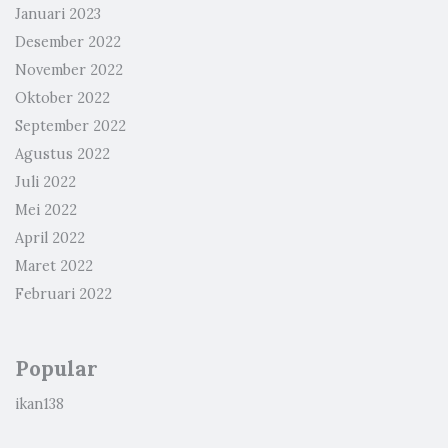
Januari 2023
Desember 2022
November 2022
Oktober 2022
September 2022
Agustus 2022
Juli 2022
Mei 2022
April 2022
Maret 2022
Februari 2022
Popular
ikan138