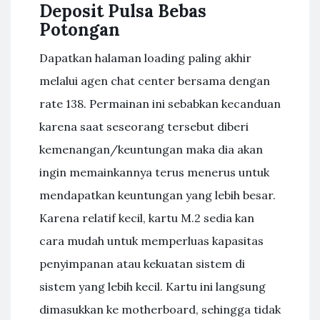
Deposit Pulsa Bebas
Potongan
Dapatkan halaman loading paling akhir
melalui agen chat center bersama dengan
rate 138. Permainan ini sebabkan kecanduan
karena saat seseorang tersebut diberi
kemenangan/keuntungan maka dia akan
ingin memainkannya terus menerus untuk
mendapatkan keuntungan yang lebih besar.
Karena relatif kecil, kartu M.2 sedia kan
cara mudah untuk memperluas kapasitas
penyimpanan atau kekuatan sistem di
sistem yang lebih kecil. Kartu ini langsung
dimasukkan ke motherboard, sehingga tidak