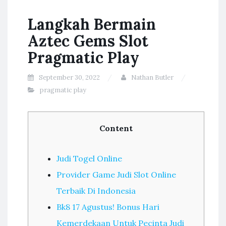
Langkah Bermain
Aztec Gems Slot
Pragmatic Play
September 30, 2022
Nathan Butler
pragmatic play
Content
Judi Togel Online
Provider Game Judi Slot Online
Terbaik Di Indonesia
Bk8 17 Agustus! Bonus Hari
Kemerdekaan Untuk Pecinta Judi