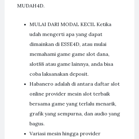
MUDAH4D.
MULAI DARI MODAL KECIL Ketika
udah mengerti apa yang dapat
dimainkan di ESSE4D, atau mulai
memahami game game slot dana,
slot88 atau game lainnya, anda bisa
coba laksanakan deposit.
Habanero adalah di antara daftar slot
online provider mesin slot terbaik
bersama game yang terlalu menarik,
grafik yang sempurna, dan audio yang
bagus.
Variasi mesin hingga provider