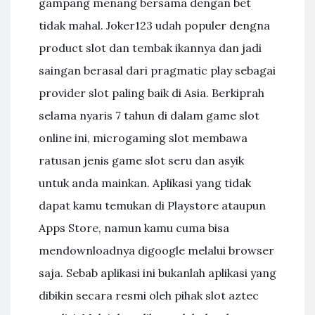
gampang menang bersama dengan bet
tidak mahal. Joker123 udah populer dengna
product slot dan tembak ikannya dan jadi
saingan berasal dari pragmatic play sebagai
provider slot paling baik di Asia. Berkiprah
selama nyaris 7 tahun di dalam game slot
online ini, microgaming slot membawa
ratusan jenis game slot seru dan asyik
untuk anda mainkan. Aplikasi yang tidak
dapat kamu temukan di Playstore ataupun
Apps Store, namun kamu cuma bisa
mendownloadnya digoogle melalui browser
saja. Sebab aplikasi ini bukanlah aplikasi yang
dibikin secara resmi oleh pihak slot aztec