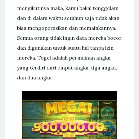
mengikutinya maka, kamu bakal tenggelam
dan di dalam waktu setahun saja tidak akan
bisa mengoperasikan dan memainkannya.
Semua orang tidak ingin data mereka bocor
dan digunakan untuk suatu hal tanpa izin
mereka. Togel adalah permainan angka
yang terdiri dari empat angka, tiga angka,
dan dua angka.