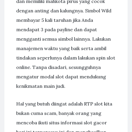
dan memiliki mahkota pirus yang cocok
dengan anting dan kalungnya. Simbol Wild
membayar 5 kali taruhan jika Anda
mendapat 3 pada payline dan dapat
mengganti semua simbol lainnya. Lakukan
manajemen waktu yang baik serta ambil
tindakan seperlunya dalam lakukan spin slot
online. Tanpa disadari, sesungguhnya
mengatur modal slot dapat mendukung
kenikmatan main judi.
Hal yang butuh diingat adalah RTP slot kita
bukan cuma scam, banyak orang yang
mencoba ikuti situs informasi slot gacor
hari ini terpercaya ini dan menghasilkan