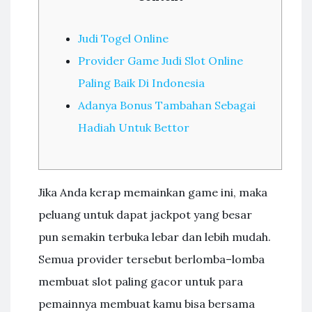
Judi Togel Online
Provider Game Judi Slot Online
Paling Baik Di Indonesia
Adanya Bonus Tambahan Sebagai
Hadiah Untuk Bettor
Jika Anda kerap memainkan game ini, maka
peluang untuk dapat jackpot yang besar
pun semakin terbuka lebar dan lebih mudah.
Semua provider tersebut berlomba–lomba
membuat slot paling gacor untuk para
pemainnya membuat kamu bisa bersama