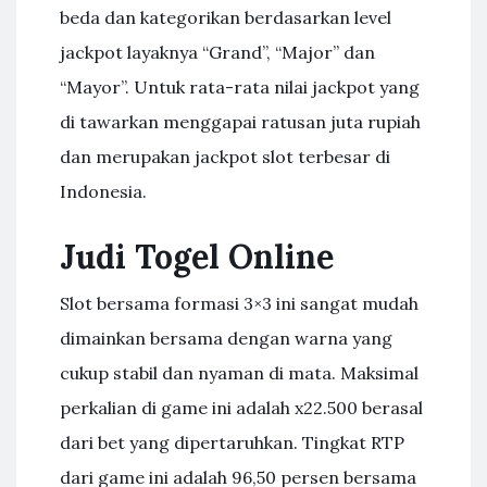
beda dan kategorikan berdasarkan level
jackpot layaknya “Grand”, “Major” dan
“Mayor”. Untuk rata-rata nilai jackpot yang
di tawarkan menggapai ratusan juta rupiah
dan merupakan jackpot slot terbesar di
Indonesia.
Judi Togel Online
Slot bersama formasi 3×3 ini sangat mudah
dimainkan bersama dengan warna yang
cukup stabil dan nyaman di mata. Maksimal
perkalian di game ini adalah x22.500 berasal
dari bet yang dipertaruhkan. Tingkat RTP
dari game ini adalah 96,50 persen bersama