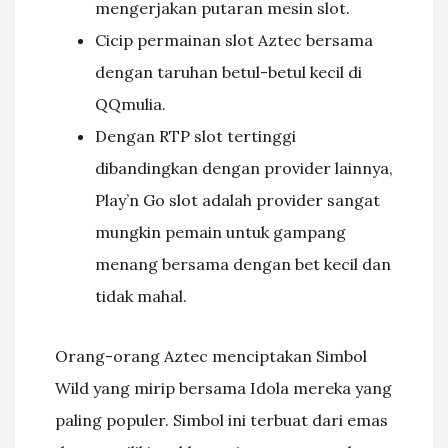
mengerjakan putaran mesin slot.
Cicip permainan slot Aztec bersama
dengan taruhan betul-betul kecil di
QQmulia.
Dengan RTP slot tertinggi
dibandingkan dengan provider lainnya,
Play’n Go slot adalah provider sangat
mungkin pemain untuk gampang
menang bersama dengan bet kecil dan
tidak mahal.
Orang-orang Aztec menciptakan Simbol
Wild yang mirip bersama Idola mereka yang
paling populer. Simbol ini terbuat dari emas