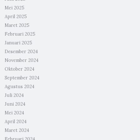
Mei 2025
April 2025
Maret 2025
Februari 2025
Januari 2025
Desember 2024
November 2024
Oktober 2024
September 2024
Agustus 2024
Juli 2024
Juni 2024
Mei 2024
April 2024
Maret 2024
Februari 2024