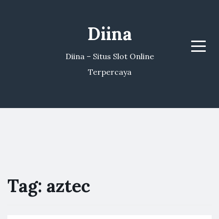
Diina
Menu
Diina – Situs Slot Online
Terpercaya
Tag:
aztec