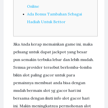
Online
Ada Bonus Tambahan Sebagai
Hadiah Untuk Bettor
Jika Anda kerap memainkan game ini, maka
peluang untuk dapat jackpot yang besar
pun semakin terbuka lebar dan lebih mudah.
Semua provider tersebut berlomba–lomba
bikin slot paling gacor untuk para
pemainnya membuat anda bisa dengan
mudah bermain slot yg gacor hari ini
bersama dengan ikuti info slot gacor hari
ini. Makin meningkatnya permohonan slot