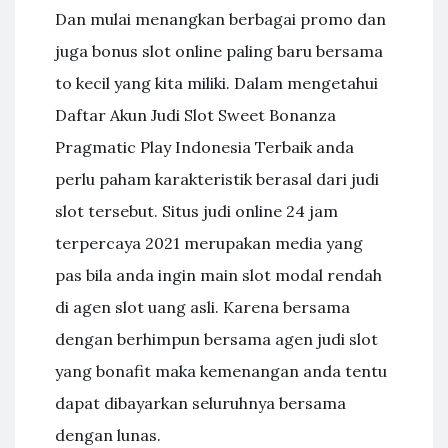
Dan mulai menangkan berbagai promo dan
juga bonus slot online paling baru bersama
to kecil yang kita miliki. Dalam mengetahui
Daftar Akun Judi Slot Sweet Bonanza
Pragmatic Play Indonesia Terbaik anda
perlu paham karakteristik berasal dari judi
slot tersebut. Situs judi online 24 jam
terpercaya 2021 merupakan media yang
pas bila anda ingin main slot modal rendah
di agen slot uang asli. Karena bersama
dengan berhimpun bersama agen judi slot
yang bonafit maka kemenangan anda tentu
dapat dibayarkan seluruhnya bersama
dengan lunas.