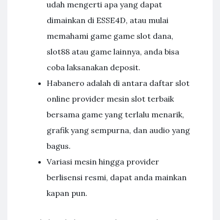
udah mengerti apa yang dapat
dimainkan di ESSE4D, atau mulai
memahami game game slot dana,
slot88 atau game lainnya, anda bisa
coba laksanakan deposit.
Habanero adalah di antara daftar slot
online provider mesin slot terbaik
bersama game yang terlalu menarik,
grafik yang sempurna, dan audio yang
bagus.
Variasi mesin hingga provider
berlisensi resmi, dapat anda mainkan
kapan pun.