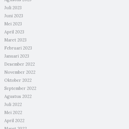
Juli 2023
Juni 2023
Mei 2023
April 2023
Maret 2023
Februari 2023
Januari 2023
Desember 2022
November 2022
Oktober 2022
September 2022
Agustus 2022
Juli 2022
Mei 2022
April 2022
Maret 2022