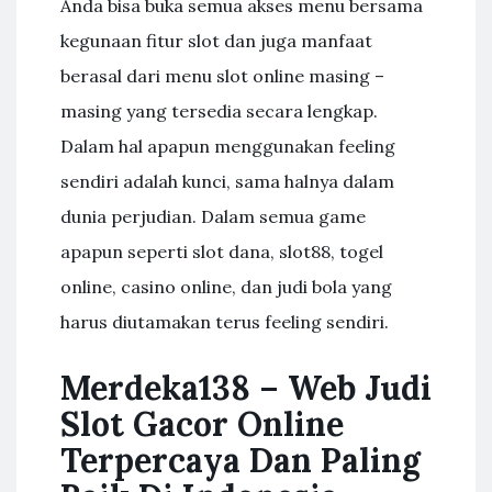
Anda bisa buka semua akses menu bersama
kegunaan fitur slot dan juga manfaat
berasal dari menu slot online masing –
masing yang tersedia secara lengkap.
Dalam hal apapun menggunakan feeling
sendiri adalah kunci, sama halnya dalam
dunia perjudian. Dalam semua game
apapun seperti slot dana, slot88, togel
online, casino online, dan judi bola yang
harus diutamakan terus feeling sendiri.
Merdeka138 – Web Judi
Slot Gacor Online
Terpercaya Dan Paling