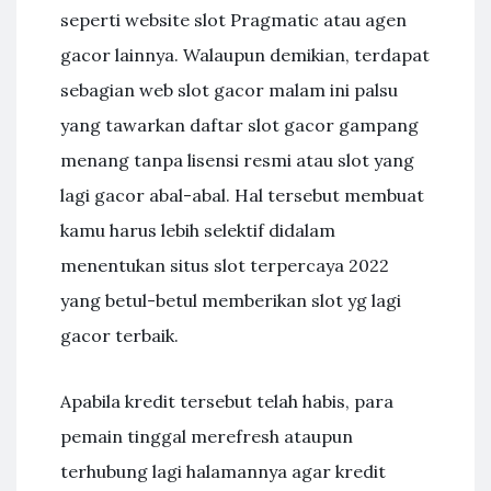
seperti website slot Pragmatic atau agen
gacor lainnya. Walaupun demikian, terdapat
sebagian web slot gacor malam ini palsu
yang tawarkan daftar slot gacor gampang
menang tanpa lisensi resmi atau slot yang
lagi gacor abal-abal. Hal tersebut membuat
kamu harus lebih selektif didalam
menentukan situs slot terpercaya 2022
yang betul-betul memberikan slot yg lagi
gacor terbaik.
Apabila kredit tersebut telah habis, para
pemain tinggal merefresh ataupun
terhubung lagi halamannya agar kredit