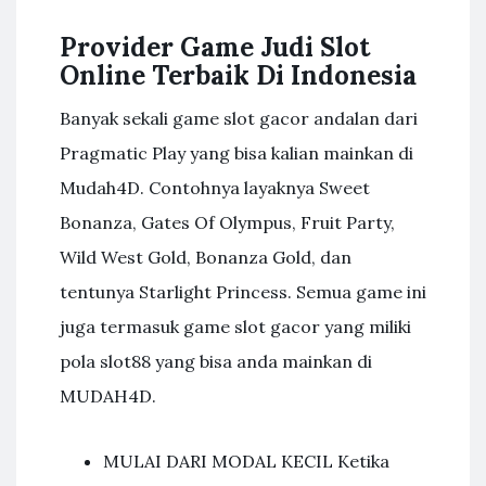
Provider Game Judi Slot
Online Terbaik Di Indonesia
Banyak sekali game slot gacor andalan dari
Pragmatic Play yang bisa kalian mainkan di
Mudah4D. Contohnya layaknya Sweet
Bonanza, Gates Of Olympus, Fruit Party,
Wild West Gold, Bonanza Gold, dan
tentunya Starlight Princess. Semua game ini
juga termasuk game slot gacor yang miliki
pola slot88 yang bisa anda mainkan di
MUDAH4D.
MULAI DARI MODAL KECIL Ketika