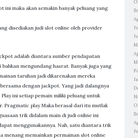
O
ot ini maka akan semakin banyak peluang yang
S
A
ng disediakan judi slot online oleh provider
Ju
J
M
A
ackpot adalah diantara sumber pendapatan
M
8 bahkan mengundang hasrat. Banyak juga yang
F
mainan taruhan jadi dikarenakan mereka
J
 bersama dengan jackpot. Yang jadi dalangnya
D
Play ini setiap pemain miliki peluang untuk
N
 Pragmatic play Maka berasal dari itu mutlak
O
S
saan trik didalam main di judi online ini
A
 dapat menggunakannya. Nah, satu diantara trik
Ju
isa menang memainkan permainan slot online