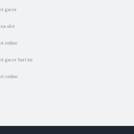
ot gacor
tus slot
ot online
ot gacor hari ini
ot online