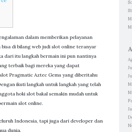
rce
S
S
M
M
rpengalaman dalam memberikan pelayanan
isa di bilang web judi slot online teranyar
A
 dari itu langkah bermain ini pun nantinya
A
ang terbaik bagi mereka yang dapat
Ju
slot Pragmatic Aztec Gems yang diberitahu
J
Dengan ikuti langkah untuk langkah yang telah
M
M
u anggota hoki slot bakal semakin mudah untuk
F
rmain slot online.
J
D
eluruh Indonesia, tapi juga dari developer dan
N
mua dunia.