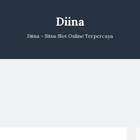
Diina
Diina – Situs Slot Online Terpercaya