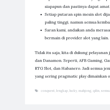
siapapun dan pastinya dapat amat 
Setiap putaran spin mesin slot d
paling tinggi, namun semua kembal
Saran kami, andaikan anda merasa 
bermain di provider slot yang lain.
Tidak itu saja, kita di dukung pelayanan j
dan Danamon. Seperti, AFB Gaming, Gam
RTG Slot, dan Habanero. Jadi semua jen
yang sering pragmatic play dimainkan ol
conquest
,
lengkap
,
lucky
,
mahjong
,
qilin
,
semu