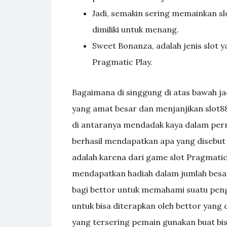
Jadi, semakin sering memainkan sl
dimiliki untuk menang.
Sweet Bonanza, adalah jenis slot ya
Pragmatic Play.
Bagaimana di singgung di atas bawah j
yang amat besar dan menjanjikan slot8
di antaranya mendadak kaya dalam per
berhasil mendapatkan apa yang disebut
adalah karena dari game slot Pragmatic 
mendapatkan hadiah dalam jumlah besar.
bagi bettor untuk memahami suatu pengua
untuk bisa diterapkan oleh bettor yang
yang tersering pemain gunakan buat b