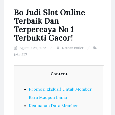
Bo Judi Slot Online
Terbaik Dan
Terpercaya No 1
Terbukti Gacor!
Agustus 24, 2022
Nathan Butler
joker123
Content
Promosi Ekslusif Untuk Member
Baru Maupun Lama
Keamanan Data Member