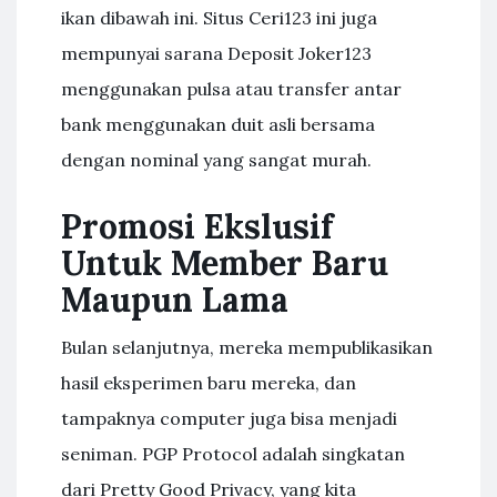
ikan dibawah ini. Situs Ceri123 ini juga
mempunyai sarana Deposit Joker123
menggunakan pulsa atau transfer antar
bank menggunakan duit asli bersama
dengan nominal yang sangat murah.
Promosi Ekslusif
Untuk Member Baru
Maupun Lama
Bulan selanjutnya, mereka mempublikasikan
hasil eksperimen baru mereka, dan
tampaknya computer juga bisa menjadi
seniman. PGP Protocol adalah singkatan
dari Pretty Good Privacy, yang kita