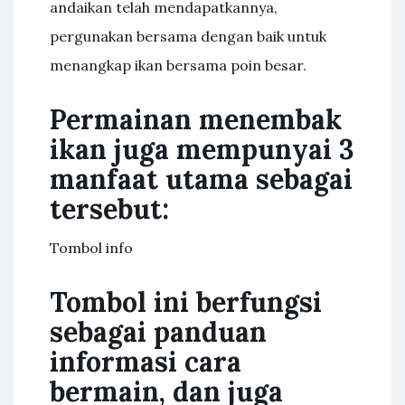
andaikan telah mendapatkannya,
pergunakan bersama dengan baik untuk
menangkap ikan bersama poin besar.
Permainan menembak
ikan juga mempunyai 3
manfaat utama sebagai
tersebut:
Tombol info
Tombol ini berfungsi
sebagai panduan
informasi cara
bermain, dan juga