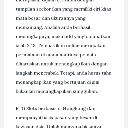
tampilan seekor ikan yang memiliki ciri khas
mata besar dan ukurannya yang
memanjang. Apabila anda berhasil
menangkapnya, maka odd yang didapatkan
ialah X 18. Tembak ikan online merupakan
permainan di mana nantinya pemain
diharuskan untuk menangkap ikan dengan
langkah menembak. Tetapi, anda harus tahu
menangkap ikan yang bertujuan di sini
bukanlah menangkap ikan sungguhan.
RTG Slots berbasis di Hongkong dan
mempunyai basis pasar yang besar di
kawasan Asia. Itulah mengapa biasanya