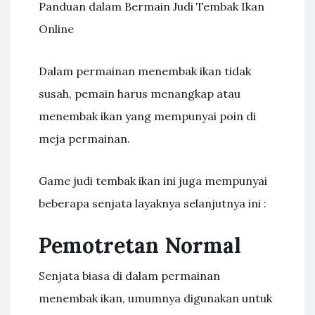
Panduan dalam Bermain Judi Tembak Ikan
Online
Dalam permainan menembak ikan tidak
susah, pemain harus menangkap atau
menembak ikan yang mempunyai poin di
meja permainan.
Game judi tembak ikan ini juga mempunyai
beberapa senjata layaknya selanjutnya ini :
Pemotretan Normal
Senjata biasa di dalam permainan
menembak ikan, umumnya digunakan untuk