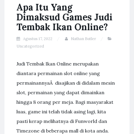
Apa Itu Yang
Dimaksud Games Judi
Tembak Ikan Online?
Agustus 17, 2022
Nathan Butler
Uncategorized
Judi Tembak Ikan Online merupakan
diantara permainan slot online yang
permainannyaÂ disajikan di didalam mesin
slot, permainan yang dapat dimainkan
hingga 8 orang per meja. Bagi masyarakat
luas, game ini telah tidak asing lagi, kita
pasti kerap melihatnya di Funworld dan
Timezone di beberapa mall di kota anda.