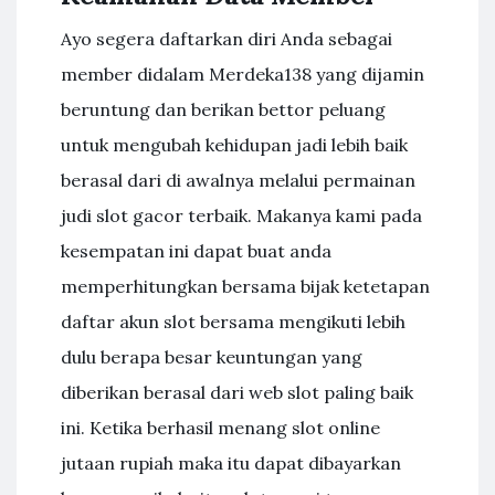
Ayo segera daftarkan diri Anda sebagai
member didalam Merdeka138 yang dijamin
beruntung dan berikan bettor peluang
untuk mengubah kehidupan jadi lebih baik
berasal dari di awalnya melalui permainan
judi slot gacor terbaik. Makanya kami pada
kesempatan ini dapat buat anda
memperhitungkan bersama bijak ketetapan
daftar akun slot bersama mengikuti lebih
dulu berapa besar keuntungan yang
diberikan berasal dari web slot paling baik
ini. Ketika berhasil menang slot online
jutaan rupiah maka itu dapat dibayarkan