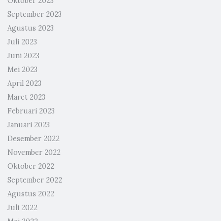
Oktober 2023
September 2023
Agustus 2023
Juli 2023
Juni 2023
Mei 2023
April 2023
Maret 2023
Februari 2023
Januari 2023
Desember 2022
November 2022
Oktober 2022
September 2022
Agustus 2022
Juli 2022