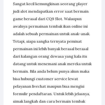
Sangat kecil kemungkinan seorang player
judi slot mendapatkan error saat bermain
game berasal dari CQ9 Slot. Walaupun
awalnya permainan tembak ikan online ini
adalah sebuah permainan untuk anak-anak.
Tetapi, siapa sangka ternyata peminat
permainan ini lebih banyak berasal berasal
dari kalangan orang dewasa yang kala itu
datang untuk menemani anak mereka untuk
bermain. Bila anda belum punya akun maka
bisa hubungi customer service lewat
pelayanan livechat maupun bisa mengisi
formulir pendaftaran. Untuk lebih jelasnya,
simak langkah dan cara bermain tembak