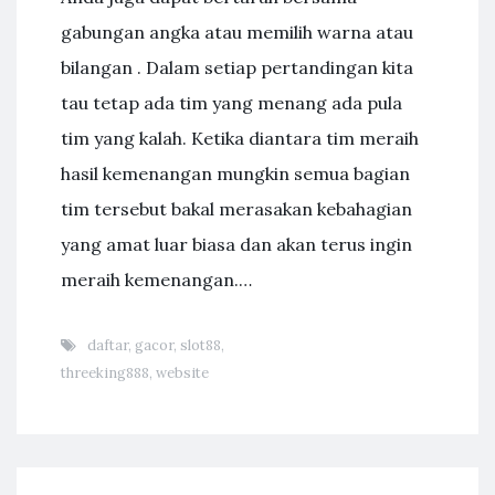
gabungan angka atau memilih warna atau
bilangan . Dalam setiap pertandingan kita
tau tetap ada tim yang menang ada pula
tim yang kalah. Ketika diantara tim meraih
hasil kemenangan mungkin semua bagian
tim tersebut bakal merasakan kebahagian
yang amat luar biasa dan akan terus ingin
meraih kemenangan.…
daftar
,
gacor
,
slot88
,
threeking888
,
website