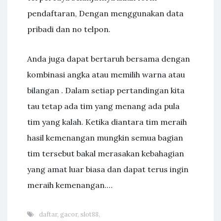
pendaftaran, Dengan menggunakan data
pribadi dan no telpon.
Anda juga dapat bertaruh bersama dengan
kombinasi angka atau memilih warna atau
bilangan . Dalam setiap pertandingan kita
tau tetap ada tim yang menang ada pula
tim yang kalah. Ketika diantara tim meraih
hasil kemenangan mungkin semua bagian
tim tersebut bakal merasakan kebahagian
yang amat luar biasa dan dapat terus ingin
meraih kemenangan.…
daftar
,
gacor
,
slot88
,