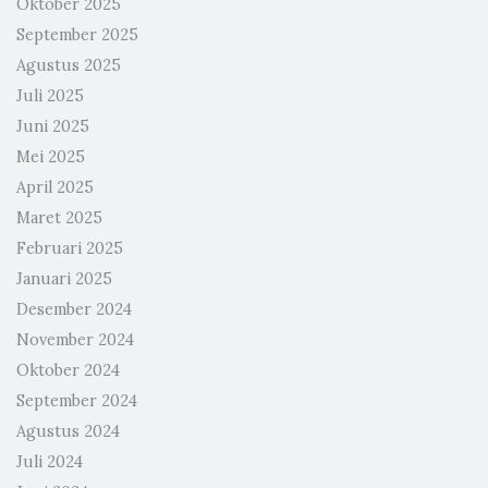
Oktober 2025
September 2025
Agustus 2025
Juli 2025
Juni 2025
Mei 2025
April 2025
Maret 2025
Februari 2025
Januari 2025
Desember 2024
November 2024
Oktober 2024
September 2024
Agustus 2024
Juli 2024