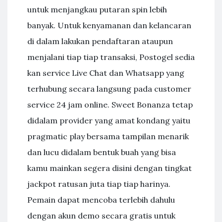
untuk menjangkau putaran spin lebih
banyak. Untuk kenyamanan dan kelancaran
di dalam lakukan pendaftaran ataupun
menjalani tiap tiap transaksi, Postogel sedia
kan service Live Chat dan Whatsapp yang
terhubung secara langsung pada customer
service 24 jam online. Sweet Bonanza tetap
didalam provider yang amat kondang yaitu
pragmatic play bersama tampilan menarik
dan lucu didalam bentuk buah yang bisa
kamu mainkan segera disini dengan tingkat
jackpot ratusan juta tiap tiap harinya.
Pemain dapat mencoba terlebih dahulu
dengan akun demo secara gratis untuk