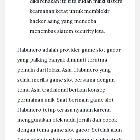
dikarenakan itu kita sudah miliki sistem
keamanan ketat untuk memblokir
hacker asing yang mencoba
menembus sistem security kita.
Habanero adalah provider game slot gacor
yang palking banyak diminati terutma
pemain dari lokasi Asia. Habanero yang
selalu merilis game slot bersama dengan
tema Asia tradisional berikan konsep
permainan unik. Saat bermain game slot
Habanero tetap terasa nyaman karena
menggunakan efek nada jernih dan cocok
dengan tema game slot gacor. Setelah akun
Anda udah terdaftar di pragmatic play Anda