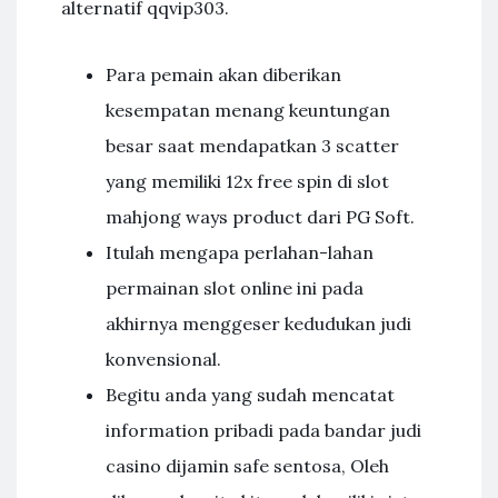
alternatif qqvip303.
Para pemain akan diberikan
kesempatan menang keuntungan
besar saat mendapatkan 3 scatter
yang memiliki 12x free spin di slot
mahjong ways product dari PG Soft.
Itulah mengapa perlahan-lahan
permainan slot online ini pada
akhirnya menggeser kedudukan judi
konvensional.
Begitu anda yang sudah mencatat
information pribadi pada bandar judi
casino dijamin safe sentosa, Oleh