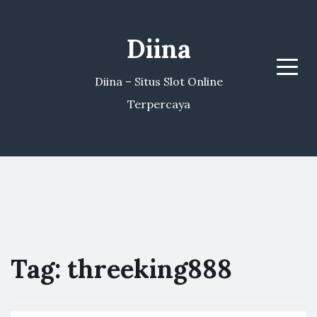
Diina
Menu
Diina – Situs Slot Online
Terpercaya
Tag:
threeking888