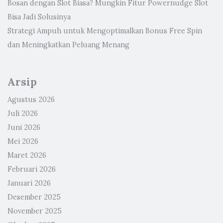
Bosan dengan Slot Biasa? Mungkin Fitur Powernudge Slot
Bisa Jadi Solusinya
Strategi Ampuh untuk Mengoptimalkan Bonus Free Spin
dan Meningkatkan Peluang Menang
Arsip
Agustus 2026
Juli 2026
Juni 2026
Mei 2026
Maret 2026
Februari 2026
Januari 2026
Desember 2025
November 2025