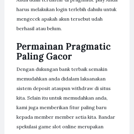
harus melakukan login terlebih dahulu untuk
mengecek apakah akun tersebut udah
berhasil atau belum.
Permainan Pragmatic
Paling Gacor
Dengan dukungan bank terbaik semakin
memudahkan anda didalam laksanakan
sistem deposit ataupun withdraw di situs
kita. Selain itu untuk memudahkan anda,
kami juga memberikan fitur paling baru
kepada member member setia kita. Bandar
spekulasi game slot online merupakan