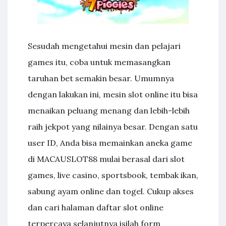
Sesudah mengetahui mesin dan pelajari
games itu, coba untuk memasangkan
taruhan bet semakin besar. Umumnya
dengan lakukan ini, mesin slot online itu bisa
menaikan peluang menang dan lebih-lebih
raih jekpot yang nilainya besar. Dengan satu
user ID, Anda bisa memainkan aneka game
di MACAUSLOT88 mulai berasal dari slot
games, live casino, sportsbook, tembak ikan,
sabung ayam online dan togel. Cukup akses
dan cari halaman daftar slot online
terpercaya selanjutnya isilah form