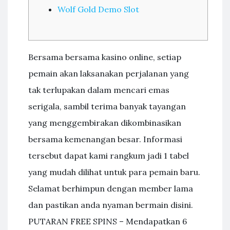
Wolf Gold Demo Slot
Bersama bersama kasino online, setiap
pemain akan laksanakan perjalanan yang
tak terlupakan dalam mencari emas
serigala, sambil terima banyak tayangan
yang menggembirakan dikombinasikan
bersama kemenangan besar. Informasi
tersebut dapat kami rangkum jadi 1 tabel
yang mudah dilihat untuk para pemain baru.
Selamat berhimpun dengan member lama
dan pastikan anda nyaman bermain disini.
PUTARAN FREE SPINS – Mendapatkan 6