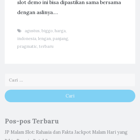
slot demo ini bisa dipastikan sama bersama
dengan aslinya.…
agustus
,
biggo
,
harga
,
indonesia
,
lengan
,
panjang
,
pragmatic
,
terbaru
Pos-pos Terbaru
JP Malam Slot: Rahasia dan Fakta Jackpot Malam Hari yang