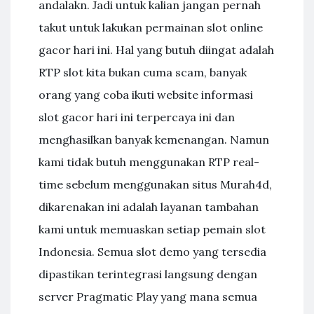
andalakn. Jadi untuk kalian jangan pernah
takut untuk lakukan permainan slot online
gacor hari ini. Hal yang butuh diingat adalah
RTP slot kita bukan cuma scam, banyak
orang yang coba ikuti website informasi
slot gacor hari ini terpercaya ini dan
menghasilkan banyak kemenangan. Namun
kami tidak butuh menggunakan RTP real-
time sebelum menggunakan situs Murah4d,
dikarenakan ini adalah layanan tambahan
kami untuk memuaskan setiap pemain slot
Indonesia. Semua slot demo yang tersedia
dipastikan terintegrasi langsung dengan
server Pragmatic Play yang mana semua