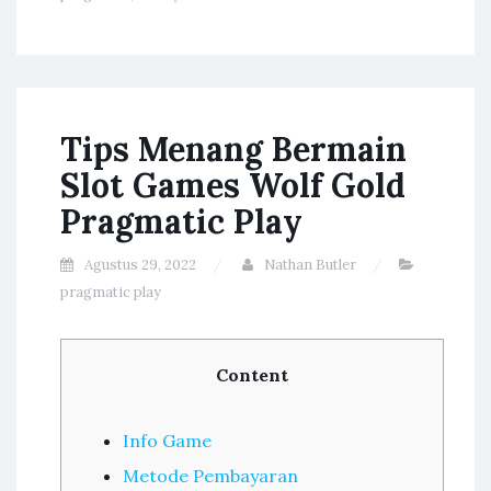
Tips Menang Bermain
Slot Games Wolf Gold
Pragmatic Play
Agustus 29, 2022
Nathan Butler
pragmatic play
Content
Info Game
Metode Pembayaran