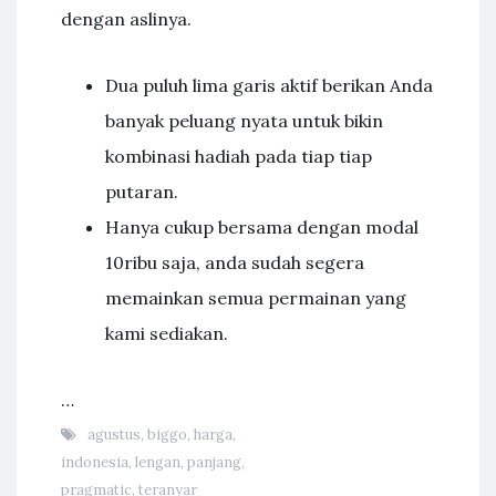
dengan aslinya.
Dua puluh lima garis aktif berikan Anda
banyak peluang nyata untuk bikin
kombinasi hadiah pada tiap tiap
putaran.
Hanya cukup bersama dengan modal
10ribu saja, anda sudah segera
memainkan semua permainan yang
kami sediakan.
…
agustus
,
biggo
,
harga
,
indonesia
,
lengan
,
panjang
,
pragmatic
,
teranyar