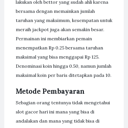
lakukan oleh bettor yang sudah ahli karena
bersama dengan memainkan jumlah
taruhan yang maksimum, kesempatan untuk
meraih jackpot juga akan semakin besar.
Permainan ini membiarkan pemain
menempatkan Rp 0.25 bersama taruhan
maksimal yang bisa menggapai Rp 125.
Denominasi koin hingga 0.50, namun jumlah
maksimal koin per baris ditetapkan pada 10.
Metode Pembayaran
Sebagian orang tentunya tidak mengetahui
slot gacor hari ini mana yang bisa di
andalakan dan mana yang tidak bisa di