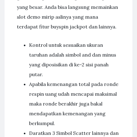
yang besar. Anda bisa langsung memainkan
slot demo mirip aslinya yang mana
terdapat fitur buyspin jackpot dan lainnya.
Kontrol untuk sesuaikan ukuran
taruhan adalah simbol and dan minus
yang diposisikan di ke-2 sisi panah
putar.
Apabila kemenangan total pada ronde
respin uang udah mencapai maksimal
maka ronde berakhir juga bakal
mendapatkan kemenangan yang
berkumpul.
Daratkan 3 Simbol Scatter lainnya dan