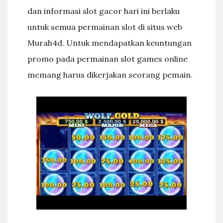
dan informasi slot gacor hari ini berlaku
untuk semua permainan slot di situs web
Murah4d. Untuk mendapatkan keuntungan
promo pada permainan slot games online
memang harus dikerjakan seorang pemain.