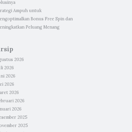
olusinya
trategi Ampuh untuk
engoptimalkan Bonus Free Spin dan
eningkatkan Peluang Menang
rsip
gustus 2026
li 2026
uni 2026
ei 2026
aret 2026
ebruari 2026
anuari 2026
esember 2025
ovember 2025