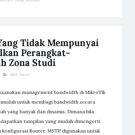
tbet303
,
tidak
,
website
 Yang Tidak Mempunyai
lkan Perangkat-
h​ Zona Studi
Slot Gacor
 laksanakan management bandwidth di MikroTik
up mudah untuk membagi bandwidth secara
lah yang banyak dan dinamis. Dimana bila
dapatkan tampilan yang mudah dimengerti
 konfigurasi Router. MSTP digunakan untuk