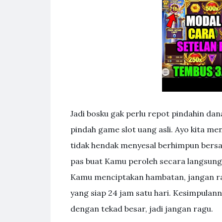
Jadi bosku gak perlu repot pindahin dan
pindah game slot uang asli. Ayo kita men
tidak hendak menyesal berhimpun bersam
pas buat Kamu peroleh secara langsung 
Kamu menciptakan hambatan, jangan ra
yang siap 24 jam satu hari. Kesimpulann
dengan tekad besar, jadi jangan ragu.