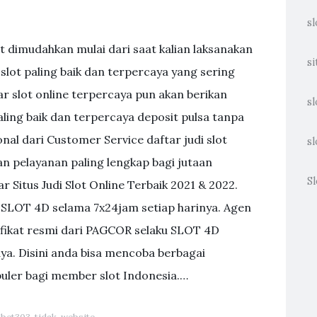
sl
at dimudahkan mulai dari saat kalian laksanakan
si
 slot paling baik dan terpercaya yang sering
r slot online terpercaya pun akan berikan
sl
ling baik dan terpercaya deposit pulsa tanpa
al dari Customer Service daftar judi slot
sl
an pelayanan paling lengkap bagi jutaan
Sl
Situs Judi Slot Online Terbaik 2021 & 2022.
u SLOT 4D selama 7x24jam setiap harinya. Agen
tifikat resmi dari PAGCOR selaku SLOT 4D
aya. Disini anda bisa mencoba berbagai
uler bagi member slot Indonesia.…