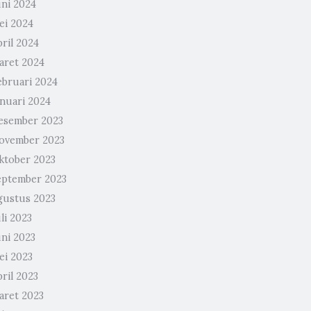
uni 2024
ei 2024
ril 2024
aret 2024
ebruari 2024
anuari 2024
esember 2023
ovember 2023
ktober 2023
eptember 2023
gustus 2023
li 2023
uni 2023
ei 2023
ril 2023
aret 2023