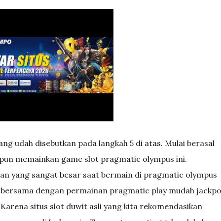
ng udah disebutkan pada langkah 5 di atas. Mulai berasal
 pun memainkan game slot pragmatic olympus ini.
an yang sangat besar saat bermain di pragmatic olympus
ya bersama dengan permainan pragmatic play mudah jackpo
Karena situs slot duwit asli yang kita rekomendasikan