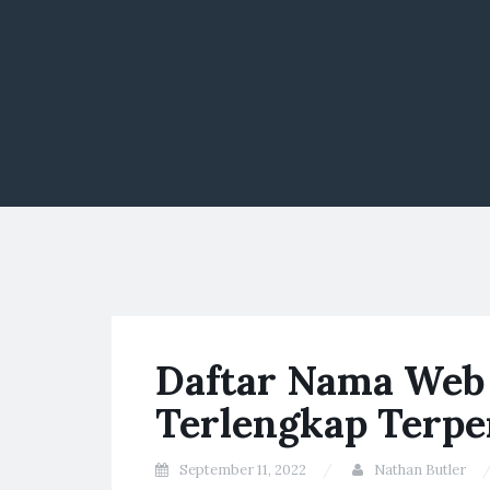
Daftar Nama Web 
Terlengkap Terpe
September 11, 2022
Nathan Butler