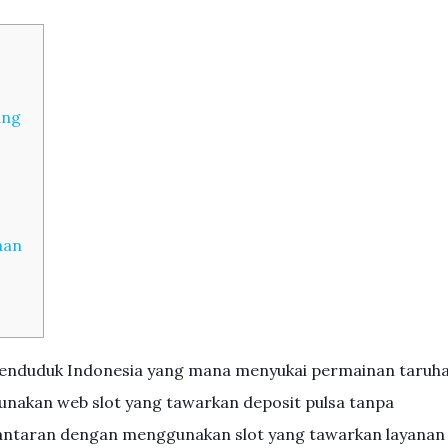
ang
han
n penduduk Indonesia yang mana menyukai permainan taruh
unakan web slot yang tawarkan deposit pulsa tanpa
 lantaran dengan menggunakan slot yang tawarkan layanan