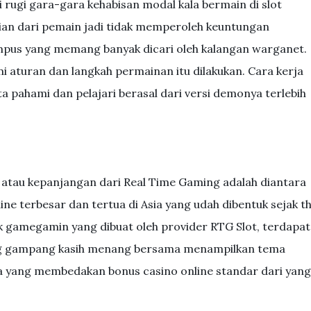
 rugi gara-gara kehabisan modal kala bermain di slot
agian dari pemain jadi tidak memperoleh keuntungan
ympus yang memang banyak dicari oleh kalangan warganet.
i aturan dan langkah permainan itu dilakukan. Cara kerja
ta pahami dan pelajari berasal dari versi demonya terlebih
 atau kepanjangan dari Real Time Gaming adalah diantara
e terbesar dan tertua di Asia yang udah dibentuk sejak th
k gamegamin yang dibuat oleh provider RTG Slot, terdapat
yang gampang kasih menang bersama menampilkan tema
a yang membedakan bonus casino online standar dari yang