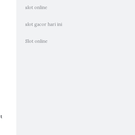
slot online
slot gacor hari ini
Slot online
t