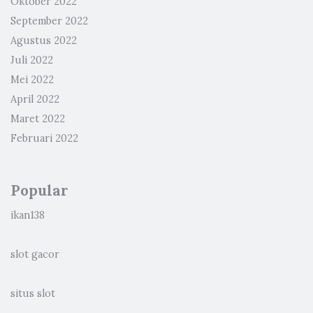
Oktober 2022
September 2022
Agustus 2022
Juli 2022
Mei 2022
April 2022
Maret 2022
Februari 2022
Popular
ikan138
slot gacor
situs slot