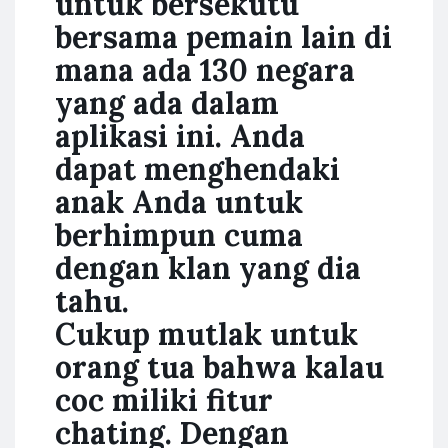
untuk bersekutu
bersama pemain lain di
mana ada 130 negara
yang ada dalam
aplikasi ini. Anda
dapat menghendaki
anak Anda untuk
berhimpun cuma
dengan klan yang dia
tahu.
Cukup mutlak untuk
orang tua bahwa kalau
coc miliki fitur
chating. Dengan