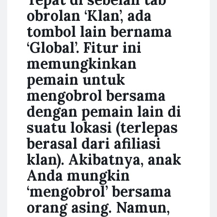
obrolan ‘Klan’, ada
tombol lain bernama
‘Global’. Fitur ini
memungkinkan
pemain untuk
mengobrol bersama
dengan pemain lain di
suatu lokasi (terlepas
berasal dari afiliasi
klan). Akibatnya, anak
Anda mungkin
‘mengobrol’ bersama
orang asing. Namun,