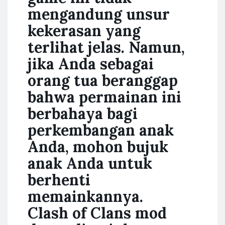
mengandung unsur
kekerasan yang
terlihat jelas. Namun,
jika Anda sebagai
orang tua beranggap
bahwa permainan ini
berbahaya bagi
perkembangan anak
Anda, mohon bujuk
anak Anda untuk
berhenti
memainkannya.
Clash of Clans mod