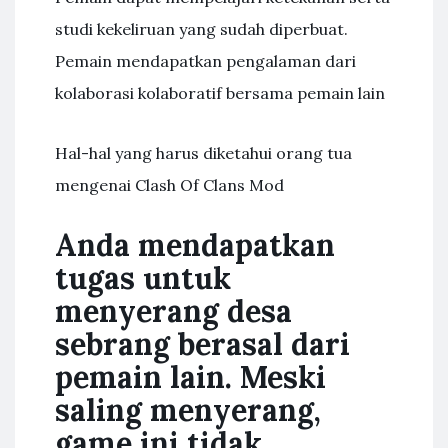
studi kekeliruan yang sudah diperbuat.
Pemain mendapatkan pengalaman dari
kolaborasi kolaboratif bersama pemain lain
Hal-hal yang harus diketahui orang tua
mengenai Clash Of Clans Mod
Anda mendapatkan
tugas untuk
menyerang desa
sebrang berasal dari
pemain lain. Meski
saling menyerang,
game ini tidak