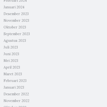
Februari 2024
Januari 2024
Desember 2023
November 2023
Oktober 2023
September 2023
Agustus 2023
Juli 2023
Juni 2023
Mei 2023
April 2023
Maret 2023
Februari 2023
Januari 2023
Desember 2022
November 2022