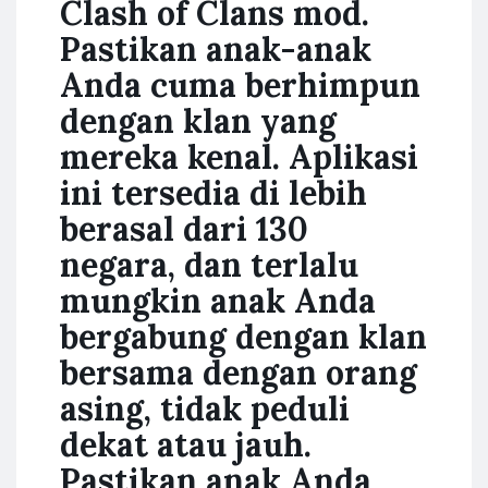
Clash of Clans mod.
Pastikan anak-anak
Anda cuma berhimpun
dengan klan yang
mereka kenal. Aplikasi
ini tersedia di lebih
berasal dari 130
negara, dan terlalu
mungkin anak Anda
bergabung dengan klan
bersama dengan orang
asing, tidak peduli
dekat atau jauh.
Pastikan anak Anda