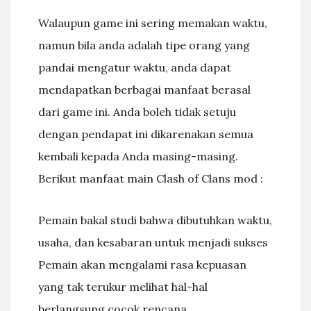
Walaupun game ini sering memakan waktu,
namun bila anda adalah tipe orang yang
pandai mengatur waktu, anda dapat
mendapatkan berbagai manfaat berasal
dari game ini. Anda boleh tidak setuju
dengan pendapat ini dikarenakan semua
kembali kepada Anda masing-masing.
Berikut manfaat main Clash of Clans mod :
Pemain bakal studi bahwa dibutuhkan waktu,
usaha, dan kesabaran untuk menjadi sukses
Pemain akan mengalami rasa kepuasan
yang tak terukur melihat hal-hal
berlangsung cocok rencana