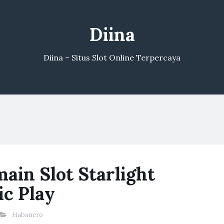
Diina
Diina – Situs Slot Online Terpercaya
ain Slot Starlight
ic Play
Habanero