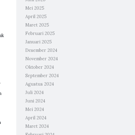
Mei 2025
April 2025
Maret 2025
Februari 2025
uk
Januari 2025
Desember 2024
November 2024
Oktober 2024
September 2024
r
Agustus 2024
Juli 2024
n
Juni 2024
Mei 2024
April 2024
n
Maret 2024
Februari 2024