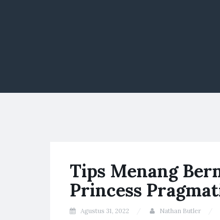
Tips Menang Berm
Princess Pragmat
Agustus 31, 2022
Nathan Butler