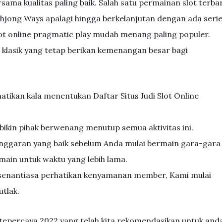
rsama kualitas paling baik. Salah satu permainan slot terba
ahjong Ways apalagi hingga berkelanjutan dengan ada seri
t online pragmatic play mudah menang paling populer.
r klasik yang tetap berikan kemenangan besar bagi
hatikan kala menentukan Daftar Situs Judi Slot Online
bikin pihak berwenang menutup semua aktivitas ini.
nggaran yang baik sebelum Anda mulai bermain gara-gara
main untuk waktu yang lebih lama.
 senantiasa perhatikan kenyamanan member, Kami mulai
tlak.
 tepercaya 2022 yang telah kita rekomendasikan untuk and