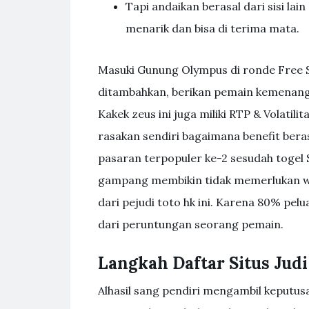
Tapi andaikan berasal dari sisi la
menarik dan bisa di terima mata.
Masuki Gunung Olympus di ronde Free S
ditambahkan, berikan pemain kemenangan
Kakek zeus ini juga miliki RTP & Volatili
rasakan sendiri bagaimana benefit ber
pasaran terpopuler ke-2 sesudah togel 
gampang membikin tidak memerlukan wa
dari pejudi toto hk ini. Karena 80% pel
dari peruntungan seorang pemain.
Langkah Daftar Situs Judi
Alhasil sang pendiri mengambil keput