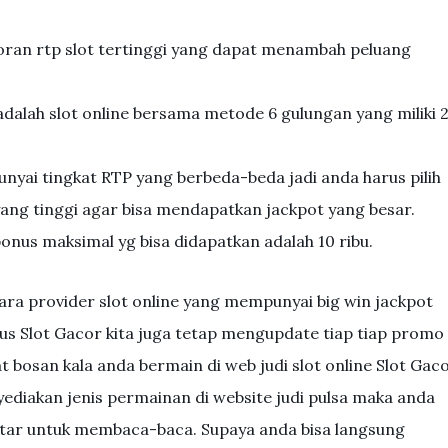
coran rtp slot tertinggi yang dapat menambah peluang
adalah slot online bersama metode 6 gulungan yang miliki 
unyai tingkat RTP yang berbeda-beda jadi anda harus pilih
 yang tinggi agar bisa mendapatkan jackpot yang besar.
bonus maksimal yg bisa didapatkan adalah 10 ribu.
ra provider slot online yang mempunyai big win jackpot
tus Slot Gacor kita juga tetap mengupdate tiap tiap promo
bosan kala anda bermain di web judi slot online Slot Gaco
ediakan jenis permainan di website judi pulsa maka anda
tar untuk membaca-baca. Supaya anda bisa langsung