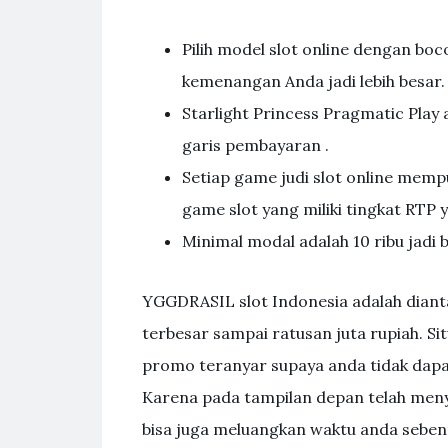
Pilih model slot online dengan bo
kemenangan Anda jadi lebih besar.
Starlight Princess Pragmatic Play 
garis pembayaran .
Setiap game judi slot online memp
game slot yang miliki tingkat RTP
Minimal modal adalah 10 ribu jadi 
YGGDRASIL slot Indonesia adalah dianta
terbesar sampai ratusan juta rupiah. Si
promo teranyar supaya anda tidak dapat 
Karena pada tampilan depan telah meny
bisa juga meluangkan waktu anda seben