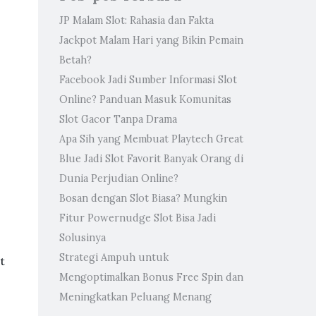
JP Malam Slot: Rahasia dan Fakta
Jackpot Malam Hari yang Bikin Pemain
Betah?
Facebook Jadi Sumber Informasi Slot
Online? Panduan Masuk Komunitas
Slot Gacor Tanpa Drama
Apa Sih yang Membuat Playtech Great
Blue Jadi Slot Favorit Banyak Orang di
Dunia Perjudian Online?
Bosan dengan Slot Biasa? Mungkin
Fitur Powernudge Slot Bisa Jadi
Solusinya
Strategi Ampuh untuk
t
Mengoptimalkan Bonus Free Spin dan
Meningkatkan Peluang Menang