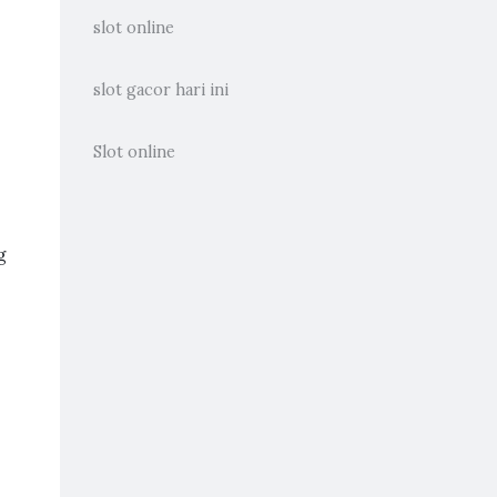
slot online
slot gacor hari ini
Slot online
g