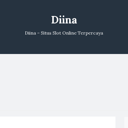
Diina
Diina – Situs Slot Online Terpercaya