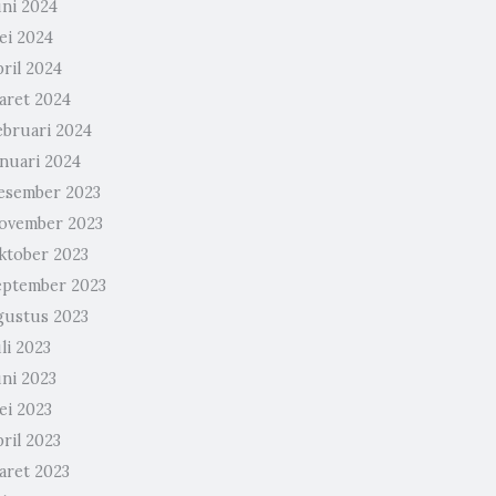
uni 2024
ei 2024
ril 2024
aret 2024
ebruari 2024
anuari 2024
esember 2023
ovember 2023
ktober 2023
eptember 2023
gustus 2023
li 2023
uni 2023
ei 2023
ril 2023
aret 2023