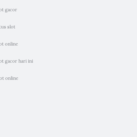
ot gacor
tus slot
ot online
ot gacor hari ini
ot online