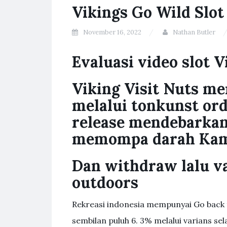
Vikings Go Wild Slot
November 16, 2022
Nathan Butler
Evaluasi video slot V
Viking Visit Nuts m
melalui tonkunst ord
release mendebarkan
memompa darah Ka
Dan withdraw lalu v
outdoors
Rekreasi indonesia mempunyai Go back 
sembilan puluh 6. 3% melalui varians sel