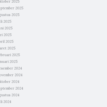
ktober 2025
eptember 2025
gustus 2025
li 2025
uni 2025
ei 2025
pril 2025
aret 2025
ebruari 2025
anuari 2025
esember 2024
ovember 2024
ktober 2024
eptember 2024
gustus 2024
li 2024