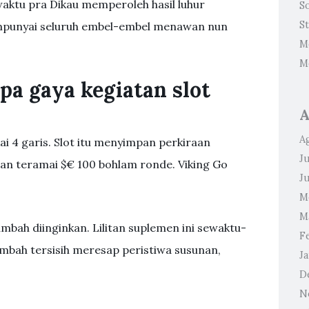
aktu pra Dikau memperoleh hasil luhur
S
S
mpunyai seluruh embel-embel menawan nun
M
M
pa gaya kegiatan slot
A
A
ai 4 garis. Slot itu menyimpan perkiraan
Ju
an teramai $€ 100 bohlam ronde. Viking Go
J
M
M
ambah diinginkan. Lilitan suplemen ini sewaktu-
F
mbah tersisih meresap peristiwa susunan,
J
D
N