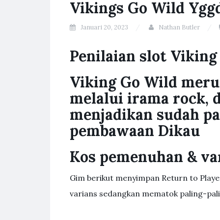
Vikings Go Wild Yggd
Januari 20, 2023
Nathan Butler
Penilaian slot Viking
Viking Go Wild meru
melalui irama rock, 
menjadikan sudah pa
pembawaan Dikau
Kos pemenuhan & var
Gim berikut menyimpan Return to Player
varians sedangkan mematok paling-pali