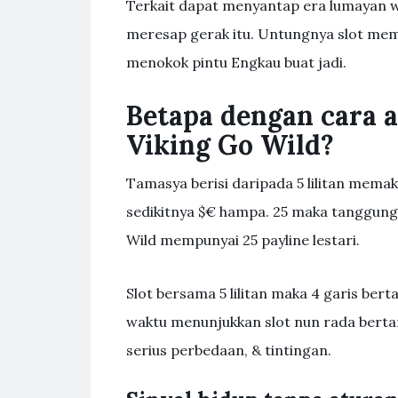
Terkait dapat menyantap era lumayan w
meresap gerak itu. Untungnya slot me
menokok pintu Engkau buat jadi.
Betapa dengan cara a
Viking Go Wild?
Tamasya berisi daripada 5 lilitan memak
sedikitnya $€ hampa. 25 maka tanggung
Wild mempunyai 25 payline lestari.
Slot bersama 5 lilitan maka 4 garis bert
waktu menunjukkan slot nun rada berta
serius perbedaan, & tintingan.