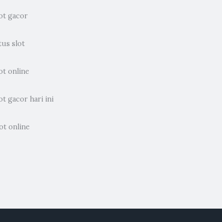
ot gacor
tus slot
ot online
ot gacor hari ini
ot online