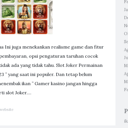
F
J
D
N
O
S
tas Ini juga menekankan realisme game dan fitur
A
pembayaran, opsi pengaturan taruhan cocok
Ju
idak ada yang tidak tahu. Slot Joker Permainan
M
Ap
123 ” yang saat ini populer. Dan tetap belum
M
menembak ikan ” Gamer kasino jangan hingga
F
i slot Joker.…
P
website
ik