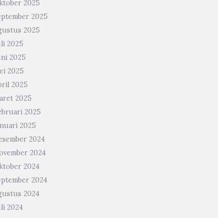
ktober 2025
eptember 2025
gustus 2025
li 2025
uni 2025
ei 2025
pril 2025
aret 2025
ebruari 2025
anuari 2025
esember 2024
ovember 2024
ktober 2024
eptember 2024
gustus 2024
li 2024