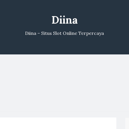
Diina
Diina – Situs Slot Online Terpercaya