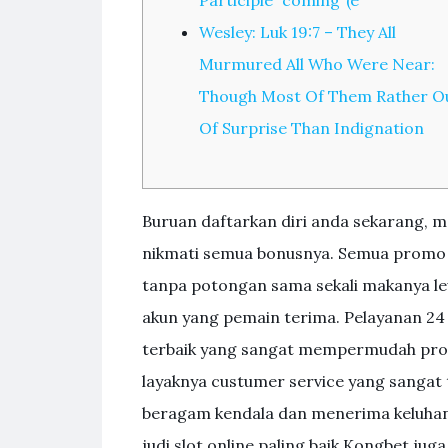
Participle “coming”(e
Wesley: Luk 19:7 – They All
Murmured All Who Were Near:
Though Most Of Them Rather O
Of Surprise Than Indignation
Buruan daftarkan diri anda sekarang, 
nikmati semua bonusnya. Semua promo d
tanpa potongan sama sekali makanya le
akun yang pemain terima. Pelayanan 24 j
terbaik yang sangat mempermudah pros
layaknya custumer service yang sangat t
beragam kendala dan menerima keluhan
judi slot online paling baik Kongbet jug