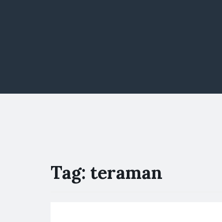
Tag:
teraman