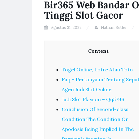
Bir365 Web Bandar O
Tinggi Slot Gacor
Agustus 31, 2022
Nathan Butler
Content
Togel Online, Lotre Atau Toto
Faq – Pertanyaan Tentang Sepu
Agen Judi Slot Online
Judi Slot Playson – Qq5796
Conclusion Of Second-class
Condition The Condition Or
Apodosis Being Implied In The