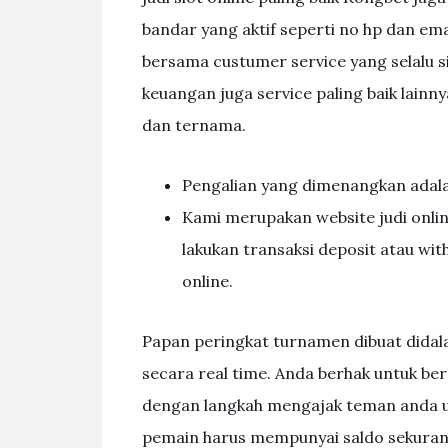
bandar yang aktif seperti no hp dan e
bersama custumer service yang selalu s
keuangan juga service paling baik lainny
dan ternama.
Pengalian yang dimenangkan adalah
Kami merupakan website judi onli
lakukan transaksi deposit atau wi
online.
Papan peringkat turnamen dibuat dida
secara real time. Anda berhak untuk be
dengan langkah mengajak teman anda u
pemain harus mempunyai saldo sekuran