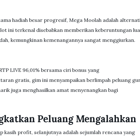
sama hadiah besar progresif, Mega Moolah adalah alternat
lot ini terkenal disebabkan memberikan keberuntungan lua
rendah, kemungkinan kemenangannya sangat menggiurkan.
 RTP LIVE 96,01% bersama ciri bonus yang
taran gratis, gim ini menyampaikan berlimpah peluang gu
menarik juga menghasilkan amat menyenangkan bagi
gkatkan Peluang Mengalahkan
p kasih profit, selanjutnya adalah sejumlah rencana yang