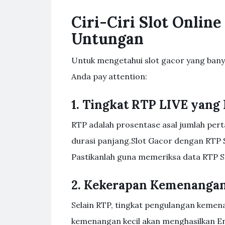
Ciri-Ciri Slot Onlin
Untungan
Untuk mengetahui slot gacor yang banyak
Anda pay attention:
1. Tingkat RTP LIVE yang
RTP adalah prosentase asal jumlah pert
durasi panjang.Slot Gacor dengan RTP S
Pastikanlah guna memeriksa data RTP 
2. Kekerapan Kemenanga
Selain RTP, tingkat pengulangan kemena
kemenangan kecil akan menghasilkan En