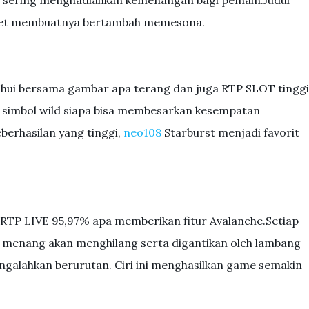
i sering menghadiahkan kemenangan bagi pemain.Judul
aet membuatnya bertambah memesona.
etahui bersama gambar apa terang dan juga RTP SLOT tinggi
r simbol wild siapa bisa membesarkan kesempatan
berhasilan yang tinggi,
neo108
Starburst menjadi favorit
 RTP LIVE 95,97% apa memberikan fitur Avalanche.Setiap
menang akan menghilang serta digantikan oleh lambang
ngalahkan berurutan. Ciri ini menghasilkan game semakin