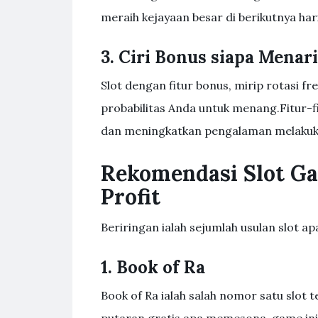
meraih kejayaan besar di berikutnya hari
3. Ciri Bonus siapa Menar
Slot dengan fitur bonus, mirip rotasi fr
probabilitas Anda untuk menang.Fitur-f
dan meningkatkan pengalaman melakuk
Rekomendasi Slot Ga
Profit
Beriringan ialah sejumlah usulan slot a
1. Book of Ra
Book of Ra ialah salah nomor satu slot te