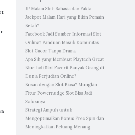
JP Malam Slot: Rahasia dan Fakta
ot
Jackpot Malam Hari yang Bikin Pemain
Betah?
an
Facebook Jadi Sumber Informasi Slot
Online? Panduan Masuk Komunitas
Slot Gacor Tanpa Drama
Apa Sih yang Membuat Playtech Great
Blue Jadi Slot Favorit Banyak Orang di
Dunia Perjudian Online?
Bosan dengan Slot Biasa? Mungkin
Fitur Powernudge Slot Bisa Jadi
Solusinya
Strategi Ampuh untuk
ya
Mengoptimalkan Bonus Free Spin dan
Meningkatkan Peluang Menang