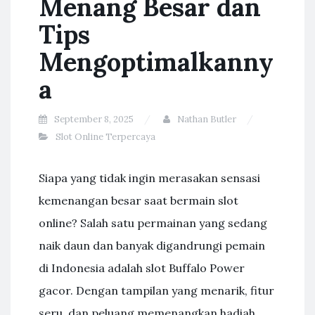
Menang Besar dan
Tips
Mengoptimalkanny
a
September 8, 2025
Nathan Butler
Slot Online Terpercaya
Siapa yang tidak ingin merasakan sensasi
kemenangan besar saat bermain slot
online? Salah satu permainan yang sedang
naik daun dan banyak digandrungi pemain
di Indonesia adalah slot Buffalo Power
gacor. Dengan tampilan yang menarik, fitur
seru, dan peluang memenangkan hadiah