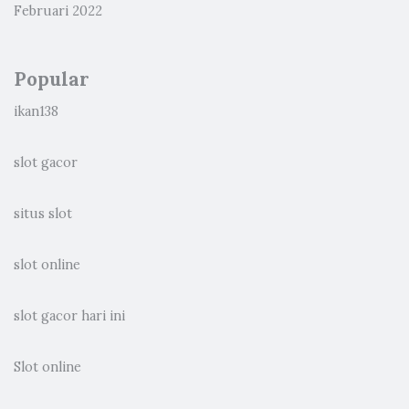
Februari 2022
Popular
ikan138
slot gacor
situs slot
slot online
slot gacor hari ini
Slot online