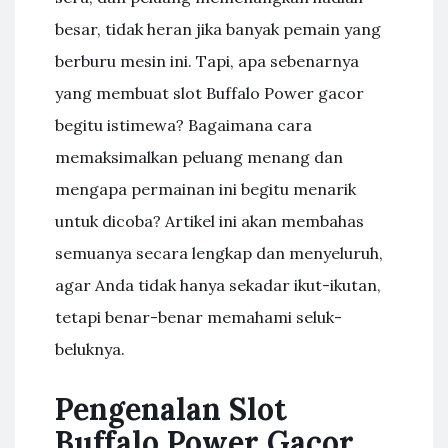
besar, tidak heran jika banyak pemain yang
berburu mesin ini. Tapi, apa sebenarnya
yang membuat slot Buffalo Power gacor
begitu istimewa? Bagaimana cara
memaksimalkan peluang menang dan
mengapa permainan ini begitu menarik
untuk dicoba? Artikel ini akan membahas
semuanya secara lengkap dan menyeluruh,
agar Anda tidak hanya sekadar ikut-ikutan,
tetapi benar-benar memahami seluk-
beluknya.
Pengenalan Slot
Buffalo Power Gacor