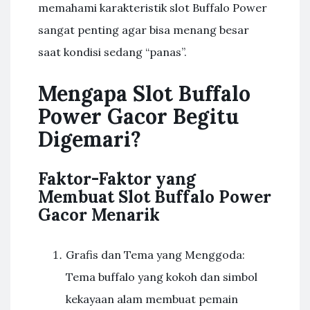
memahami karakteristik slot Buffalo Power
sangat penting agar bisa menang besar
saat kondisi sedang “panas”.
Mengapa Slot Buffalo
Power Gacor Begitu
Digemari?
Faktor-Faktor yang
Membuat Slot Buffalo Power
Gacor Menarik
Grafis dan Tema yang Menggoda:
Tema buffalo yang kokoh dan simbol
kekayaan alam membuat pemain