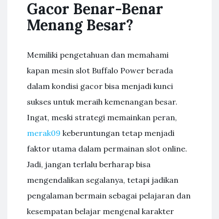
Gacor Benar-Benar
Menang Besar?
Memiliki pengetahuan dan memahami
kapan mesin slot Buffalo Power berada
dalam kondisi gacor bisa menjadi kunci
sukses untuk meraih kemenangan besar.
Ingat, meski strategi memainkan peran,
merak09
keberuntungan tetap menjadi
faktor utama dalam permainan slot online.
Jadi, jangan terlalu berharap bisa
mengendalikan segalanya, tetapi jadikan
pengalaman bermain sebagai pelajaran dan
kesempatan belajar mengenal karakter