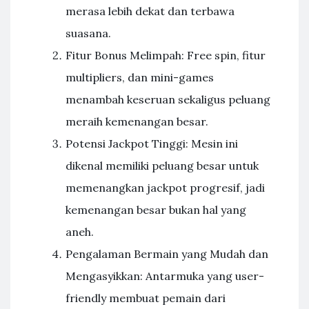
merasa lebih dekat dan terbawa
suasana.
Fitur Bonus Melimpah: Free spin, fitur
multipliers, dan mini-games
menambah keseruan sekaligus peluang
meraih kemenangan besar.
Potensi Jackpot Tinggi: Mesin ini
dikenal memiliki peluang besar untuk
memenangkan jackpot progresif, jadi
kemenangan besar bukan hal yang
aneh.
Pengalaman Bermain yang Mudah dan
Mengasyikkan: Antarmuka yang user-
friendly membuat pemain dari