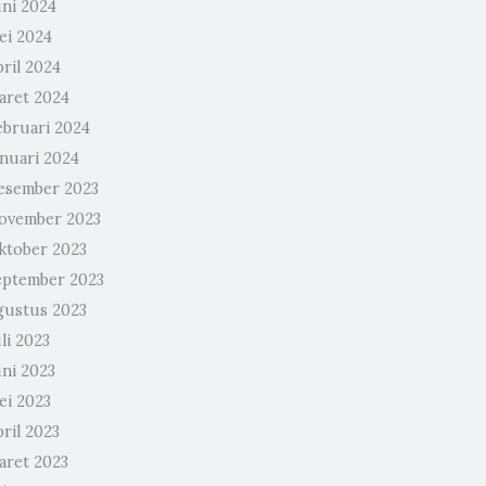
uni 2024
ei 2024
ril 2024
aret 2024
ebruari 2024
anuari 2024
esember 2023
ovember 2023
ktober 2023
eptember 2023
gustus 2023
li 2023
uni 2023
ei 2023
ril 2023
aret 2023