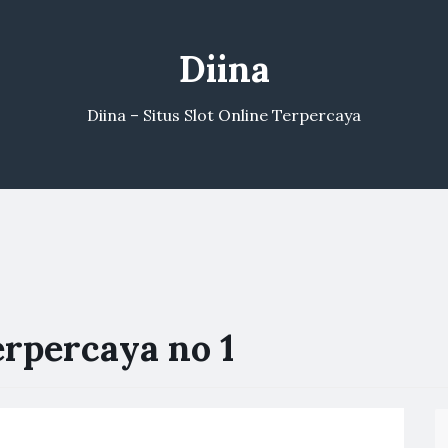
Diina
Diina – Situs Slot Online Terpercaya
terpercaya no 1