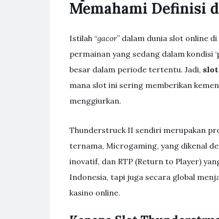
Memahami Definisi d
Istilah “
gacor
” dalam dunia slot online 
permainan yang sedang dalam kondisi
besar dalam periode tertentu. Jadi,
slo
mana slot ini sering memberikan kemena
menggiurkan.
Thunderstruck II sendiri merupakan p
ternama, Microgaming, yang dikenal den
inovatif, dan RTP (Return to Player) yan
Indonesia, tapi juga secara global menja
kasino online.