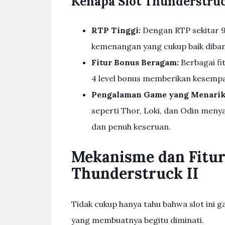
Kenapa Slot Thunderstruc
RTP Tinggi:
Dengan RTP sekitar 96
kemenangan yang cukup baik diband
Fitur Bonus Beragam:
Berbagai fi
4 level bonus memberikan kesemp
Pengalaman Game yang Menarik
seperti Thor, Loki, dan Odin men
dan penuh keseruan.
Mekanisme dan Fitur
Thunderstruck II
Tidak cukup hanya tahu bahwa slot ini
yang membuatnya begitu diminati.